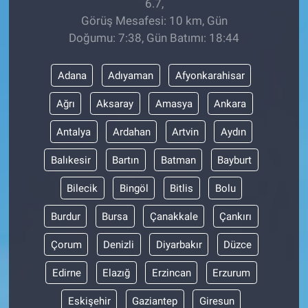
6.7,
Görüş Mesafesi: 10 km, Gün
Doğumu: 7:38, Gün Batımı: 18:44
Adana
Adıyaman
Afyonkarahisar
Ağrı
Aksaray
Amasya
Ankara
Antalya
Ardahan
Artvin
Aydın
Balıkesir
Bartın
Batman
Bayburt
Bilecik
Bingöl
Bitlis
Bolu
Burdur
Bursa
Çanakkale
Çankırı
Çorum
Denizli
Diyarbakır
Düzce
Edirne
Elazığ
Erzincan
Erzurum
Eskişehir
Gaziantep
Giresun