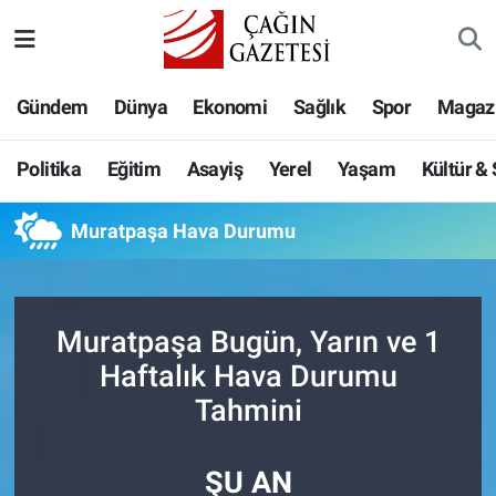
Politika
Nöbetçi Eczaneler
Gündem
Dünya
Ekonomi
Sağlık
Spor
Magaz
Eğitim
Hava Durumu
Politika
Eğitim
Asayiş
Yerel
Yaşam
Kültür &
Asayiş
Namaz Vakitleri
Muratpaşa Hava Durumu
Yerel
Trafik Durumu
Yaşam
Süper Lig Puan Durumu ve Fikstür
Muratpaşa Bugün, Yarın ve 1
Kültür & Sanat
Tüm Manşetler
Haftalık Hava Durumu
Tahmini
Bilim-Teknoloji
Son Dakika Haberleri
ŞU AN
Köşe Yazıları
Haber Arşivi