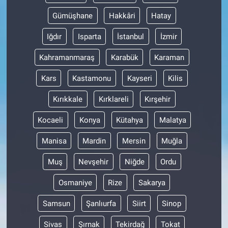
Gümüşhane
Hakkâri
Hatay
Iğdır
Isparta
İstanbul
İzmir
Kahramanmaraş
Karabük
Karaman
Kars
Kastamonu
Kayseri
Kilis
Kırıkkale
Kırklareli
Kırşehir
Kocaeli
Konya
Kütahya
Malatya
Manisa
Mardin
Mersin
Muğla
Muş
Nevşehir
Niğde
Ordu
Osmaniye
Rize
Sakarya
Samsun
Şanlıurfa
Siirt
Sinop
Sivas
Şırnak
Tekirdağ
Tokat