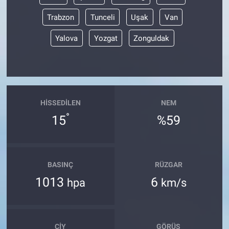
Trabzon
Tunceli
Uşak
Van
Yalova
Yozgat
Zonguldak
HISSEDILEN
NEM
°
15
%59
BASINÇ
RÜZGAR
1013
6
hpa
km/s
ÇIY
GÖRÜŞ