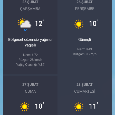
25 ŞUBAT
26 ŞUBAT
ÇARŞAMBA
PERŞEMBE
°
°
12
10
Bölgesel düzensiz yağmur
Güneşli
yağışlı
Nem: %43
Rüzgar: 33 km/h
Nem: %72
Rüzgar: 28 km/h
Yağış Olasılığı: %87
27 ŞUBAT
28 ŞUBAT
CUMA
CUMARTESI
°
°
10
11