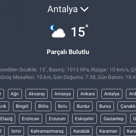
Antalya
°
15
Parçalı Bulutlu
°
sedilen Sıcaklık: 15
, Basınç: 1013 hPa, Rüzgar: 10 km/s, Çi
örüş Mesafesi: 10 km, Gün Doğumu: 7:38, Gün Batımı: 18:
r
Ağrı
Aksaray
Amasya
Ankara
Antalya
Ar
ecik
Bingöl
Bitlis
Bolu
Burdur
Bursa
Çanakk
Elazığ
Erzincan
Erzurum
Eskişehir
Gaziantep
G
l
İzmir
Kahramanmaraş
Karabük
Karaman
Kars