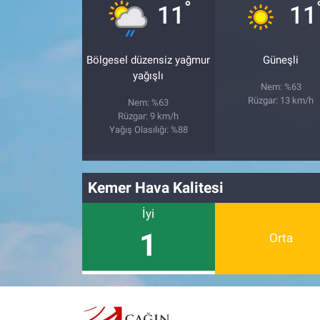
°
11
11
Bölgesel düzensiz yağmur
Güneşli
yağışlı
Nem: %63
Rüzgar: 13 km/h
Nem: %63
Rüzgar: 9 km/h
Yağış Olasılığı: %88
Kemer Hava Kalitesi
İyi
1
Orta