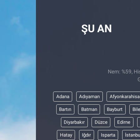
Röportaj
ŞU AN
Video Galeri
Nem: %59, His
G
Adana
Adıyaman
Afyonkarahisa
Bartın
Batman
Bayburt
Bil
Diyarbakır
Düzce
Edirne
Hatay
Iğdır
Isparta
İstanbu