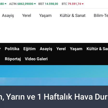
380
ALTIN
6862,09000
BİST
14.598,00
BTC
79.591,74
Asayiş
Yerel
Yaşam
Kültür & Sanat
Bilim-Te
r
Politika
Eğitim
Asayiş
Yerel
Yaşam
Kültür & Sa
Röportaj
Video Galeri
 Yarın ve 1 Haftalık Hava D