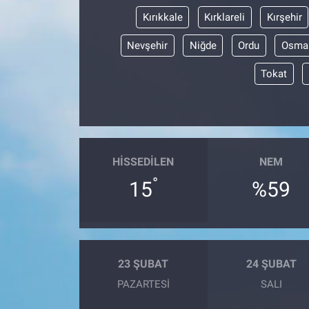
Kırıkkale
Kırklareli
Kırşehir
Nevşehir
Niğde
Ordu
Osma
Tokat
HISSEDILEN
NEM
°
15
%59
23 ŞUBAT
24 ŞUBAT
PAZARTESI
SALI