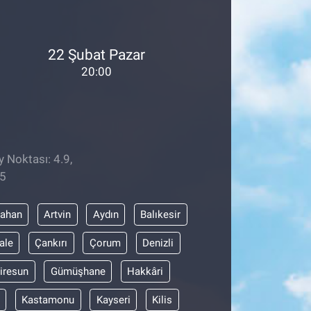
22 Şubat Pazar
20:00
y Noktası: 4.9,
45
dahan
Artvin
Aydın
Balıkesir
ale
Çankırı
Çorum
Denizli
iresun
Gümüşhane
Hakkâri
Kastamonu
Kayseri
Kilis