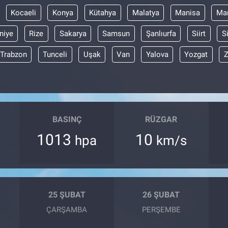
Kocaeli
Konya
Kütahya
Malatya
Manisa
Mar
niye
Rize
Sakarya
Samsun
Şanlıurfa
Siirt
S
Trabzon
Tunceli
Uşak
Van
Yalova
Yozgat
Z
BASINÇ
RÜZGAR
1013
10
hpa
km/s
25 ŞUBAT
26 ŞUBAT
ÇARŞAMBA
PERŞEMBE