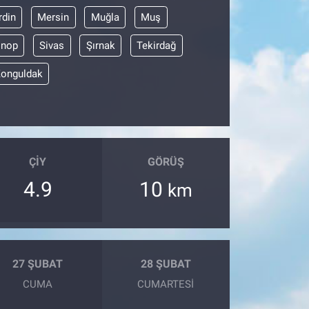
din
Mersin
Muğla
Muş
inop
Sivas
Şırnak
Tekirdağ
onguldak
ÇIY
GÖRÜŞ
4.9
10
km
27 ŞUBAT
28 ŞUBAT
CUMA
CUMARTESI