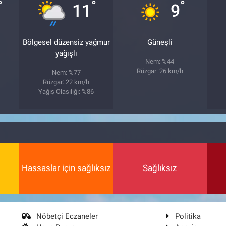
°
°
°
11
9
Bölgesel düzensiz yağmur
Güneşli
yağışlı
Nem: %44
Rüzgar: 26 km/h
Nem: %77
Rüzgar: 22 km/h
Yağış Olasılığı: %86
Hassaslar için sağlıksız
Sağlıksız
Nöbetçi Eczaneler
Politika