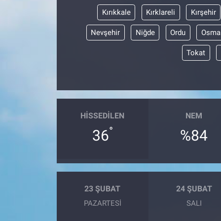
Kırıkkale
Kırklareli
Kırşehir
Nevşehir
Niğde
Ordu
Osma
Tokat
HISSEDILEN
NEM
°
36
%84
23 ŞUBAT
24 ŞUBAT
PAZARTESI
SALI