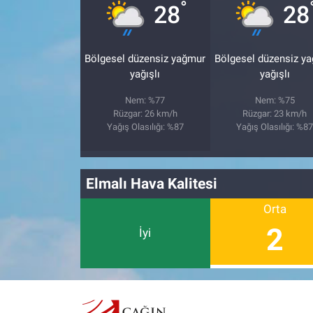
°
28
28
Bölgesel düzensiz yağmur
Bölgesel düzensiz y
yağışlı
yağışlı
Nem: %77
Nem: %75
Rüzgar: 26 km/h
Rüzgar: 23 km/h
Yağış Olasılığı: %87
Yağış Olasılığı: %8
Elmalı Hava Kalitesi
Orta
2
İyi