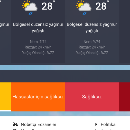
°
°
°
28
28
ağmur
Bölgesel düzensiz yağmur
Bölgesel düzensiz yağmur
yağışlı
yağışlı
Nem: %74
Nem: %74
Rüzgar: 24 km/h
Rüzgar: 24 km/h
7
Yağış Olasılığı: %77
Yağış Olasılığı: %77
Hassaslar için sağlıksız
Sağlıksız
Nöbetçi Eczaneler
Politika