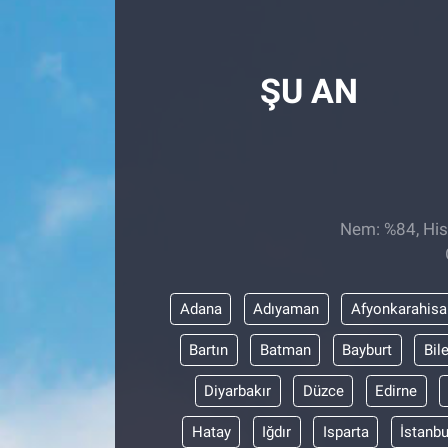
Röportaj
ŞU AN
Video Galeri
Nem: %84, Hiss
Adana
Adıyaman
Afyonkarahisa
Bartın
Batman
Bayburt
Bil
Diyarbakır
Düzce
Edirne
Hatay
Iğdır
Isparta
İstanbu