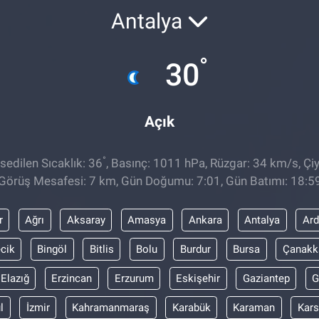
Antalya
°
30
Açık
°
edilen Sıcaklık: 36
, Basınç: 1011 hPa, Rüzgar: 34 km/s, Çiy
Görüş Mesafesi: 7 km, Gün Doğumu: 7:01, Gün Batımı: 18:5
r
Ağrı
Aksaray
Amasya
Ankara
Antalya
Ar
ecik
Bingöl
Bitlis
Bolu
Burdur
Bursa
Çanakk
Elazığ
Erzincan
Erzurum
Eskişehir
Gaziantep
G
l
İzmir
Kahramanmaraş
Karabük
Karaman
Kars