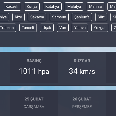
Kocaeli
Konya
Kütahya
Malatya
Manisa
Mar
niye
Rize
Sakarya
Samsun
Şanlıurfa
Siirt
S
Trabzon
Tunceli
Uşak
Van
Yalova
Yozgat
Z
BASINÇ
RÜZGAR
1011
34
hpa
km/s
25 ŞUBAT
26 ŞUBAT
ÇARŞAMBA
PERŞEMBE