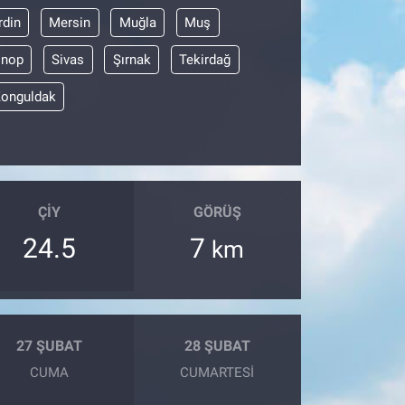
din
Mersin
Muğla
Muş
inop
Sivas
Şırnak
Tekirdağ
onguldak
ÇIY
GÖRÜŞ
24.5
7
km
27 ŞUBAT
28 ŞUBAT
CUMA
CUMARTESI