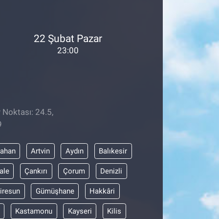
22 Şubat Pazar
23:00
 Noktası: 24.5,
9
dahan
Artvin
Aydın
Balıkesir
ale
Çankırı
Çorum
Denizli
iresun
Gümüşhane
Hakkâri
Kastamonu
Kayseri
Kilis