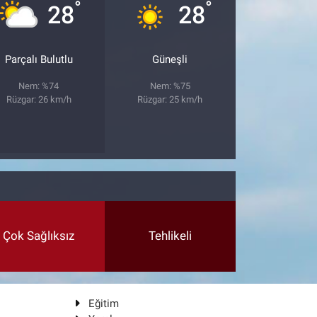
°
°
28
28
Parçalı Bulutlu
Güneşli
Nem: %74
Nem: %75
Rüzgar: 26 km/h
Rüzgar: 25 km/h
Çok Sağlıksız
Tehlikeli
Eğitim