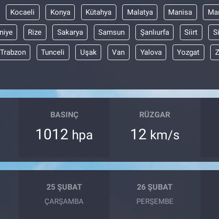
Kocaeli
Konya
Kütahya
Malatya
Manisa
Mar
niye
Rize
Sakarya
Samsun
Şanlıurfa
Siirt
S
Trabzon
Tunceli
Uşak
Van
Yalova
Yozgat
Z
BASINÇ
RÜZGAR
1012
12
hpa
km/s
25 ŞUBAT
26 ŞUBAT
ÇARŞAMBA
PERŞEMBE