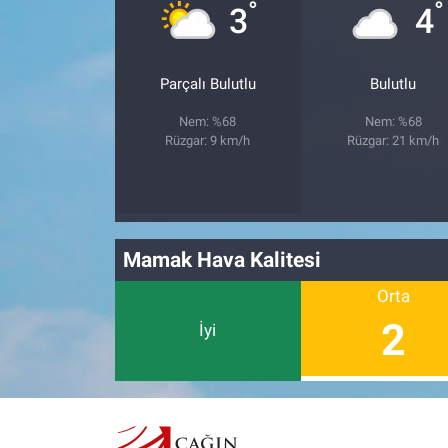
°
°
3
4
Parçalı Bulutlu
Bulutlu
Nem: %68
Nem: %68
Rüzgar: 9 km/h
Rüzgar: 21 km/h
Mamak Hava Kalitesi
Orta
2
İyi