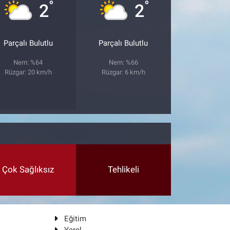
°
°
2
2
Parçalı Bulutlu
Parçalı Bulutlu
Nem: %64
Nem: %66
Rüzgar: 20 km/h
Rüzgar: 6 km/h
Çok Sağlıksız
Tehlikeli
Eğitim
Yerel