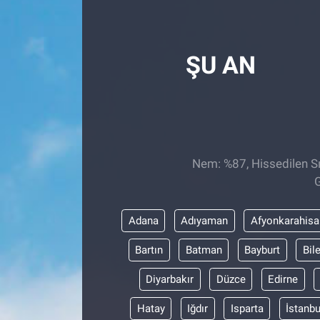
Röportaj
ŞU AN
Video Galeri
Nem: %87, Hissedilen Sı
G
Adana
Adıyaman
Afyonkarahisa
Bartın
Batman
Bayburt
Bil
Diyarbakır
Düzce
Edirne
Hatay
Iğdır
Isparta
İstanbu