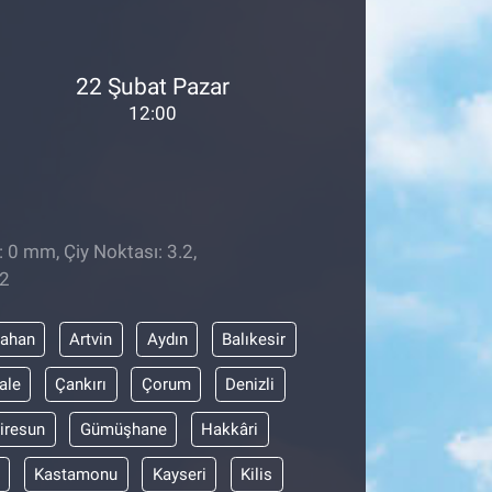
22 Şubat Pazar
12:00
: 0 mm, Çiy Noktası: 3.2,
32
dahan
Artvin
Aydın
Balıkesir
ale
Çankırı
Çorum
Denizli
iresun
Gümüşhane
Hakkâri
Kastamonu
Kayseri
Kilis