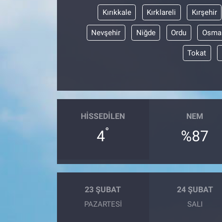
Kırıkkale
Kırklareli
Kırşehir
Nevşehir
Niğde
Ordu
Osma
Tokat
HISSEDILEN
NEM
°
4
%87
23 ŞUBAT
24 ŞUBAT
PAZARTESI
SALI