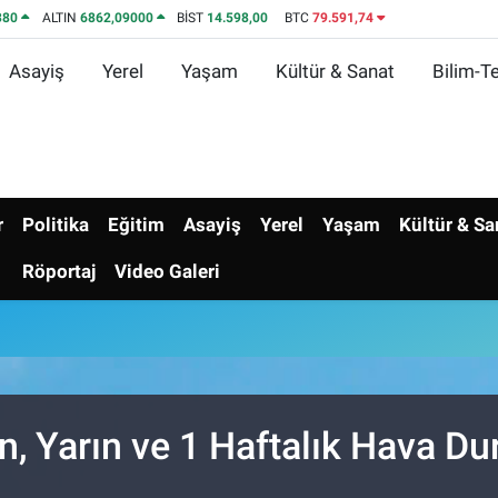
380
ALTIN
6862,09000
BİST
14.598,00
BTC
79.591,74
Asayiş
Yerel
Yaşam
Kültür & Sanat
Bilim-Te
r
Politika
Eğitim
Asayiş
Yerel
Yaşam
Kültür & Sa
Röportaj
Video Galeri
 Yarın ve 1 Haftalık Hava D