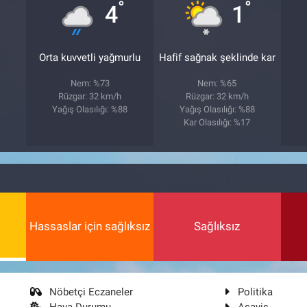
°
°
4
1
Orta kuvvetli yağmurlu
Hafif sağnak şeklinde kar
Nem: %73
Nem: %65
Rüzgar: 32 km/h
Rüzgar: 32 km/h
Yağış Olasılığı: %88
Yağış Olasılığı: %88
Kar Olasılığı: %17
Hassaslar için sağlıksız
Sağlıksız
Nöbetçi Eczaneler
Politika
Hava Durumu
Asayiş