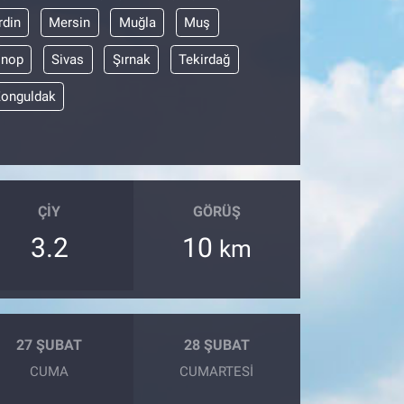
din
Mersin
Muğla
Muş
inop
Sivas
Şırnak
Tekirdağ
onguldak
ÇIY
GÖRÜŞ
3.2
10
km
27 ŞUBAT
28 ŞUBAT
CUMA
CUMARTESI