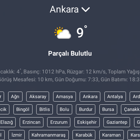
Ankara
°
9
Parçalı Bulutlu
°
caklık: 4
, Basınç: 1012 hPa, Rüzgar: 12 km/s, Toplam Yağış
örüş Mesafesi: 10 km, Gün Doğumu: 7:33, Gün Batımı: 18:
r
Ağrı
Aksaray
Amasya
Ankara
Antalya
Ar
ecik
Bingöl
Bitlis
Bolu
Burdur
Bursa
Çanakk
Elazığ
Erzincan
Erzurum
Eskişehir
Gaziantep
G
l
İzmir
Kahramanmaraş
Karabük
Karaman
Kars