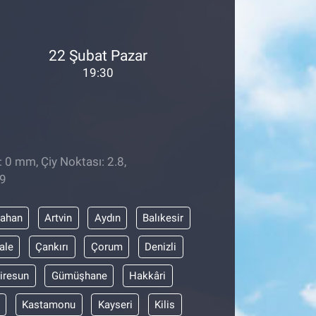
22 Şubat Pazar
19:30
: 0 mm, Çiy Noktası: 2.8,
29
dahan
Artvin
Aydın
Balıkesir
ale
Çankırı
Çorum
Denizli
iresun
Gümüşhane
Hakkâri
Kastamonu
Kayseri
Kilis