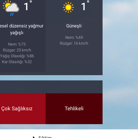
°
°
1
1
esel düzensiz yağmur
Güneşli
yağışlı
Nem: %69
Rüzgar: 16 km/h
Nem: %73
Rüzgar: 25 km/h
Yağış Olasılığı: %86
Kar Olasılığı: %32
Çok Sağlıksız
Tehlikeli
Eğitim