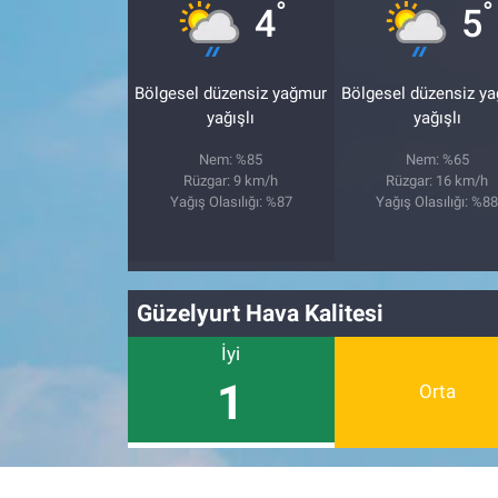
°
°
4
5
Bölgesel düzensiz yağmur
Bölgesel düzensiz y
yağışlı
yağışlı
Nem: %85
Nem: %65
Rüzgar: 9 km/h
Rüzgar: 16 km/h
Yağış Olasılığı: %87
Yağış Olasılığı: %8
Güzelyurt Hava Kalitesi
İyi
1
Orta