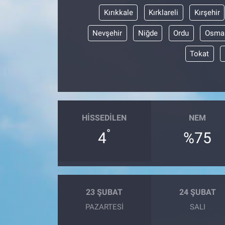
Kırıkkale
Kırklareli
Kırşehir
Nevşehir
Niğde
Ordu
Osma
Tokat
HISSEDILEN
NEM
°
4
%75
23 ŞUBAT
24 ŞUBAT
PAZARTESI
SALI