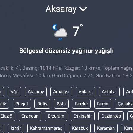
Aksaray
°
7
Bölgesel düzensiz yağmur yağışlı
°
caklık: 4
, Basınç: 1014 hPa, Rüzgar: 13 km/s, Toplam Yağış
örüş Mesafesi: 10 km, Gün Doğumu: 7:26, Gün Batımı: 18:
r
Ağrı
Aksaray
Amasya
Ankara
Antalya
Ar
ecik
Bingöl
Bitlis
Bolu
Burdur
Bursa
Çanakk
Elazığ
Erzincan
Erzurum
Eskişehir
Gaziantep
G
l
İzmir
Kahramanmaraş
Karabük
Karaman
Kars