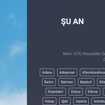
Röportaj
ŞU AN
Video Galeri
Nem: %75, Hissedilen Sı
G
Adana
Adıyaman
Afyonkarahisa
Bartın
Batman
Bayburt
Bil
Diyarbakır
Düzce
Edirne
Hatay
Iğdır
Isparta
İstanbu