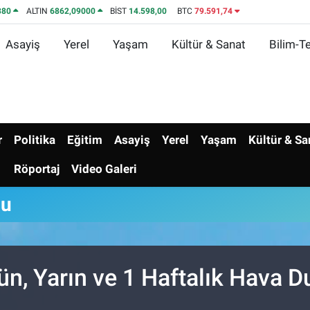
380
ALTIN
6862,09000
BİST
14.598,00
BTC
79.591,74
Asayiş
Yerel
Yaşam
Kültür & Sanat
Bilim-Te
r
Politika
Eğitim
Asayiş
Yerel
Yaşam
Kültür & Sa
Röportaj
Video Galeri
mu
ün, Yarın ve 1 Haftalık Hava 