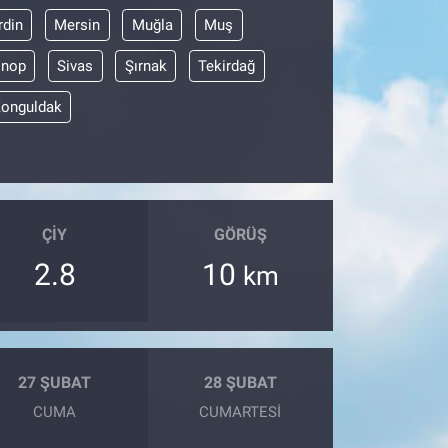
din
Mersin
Muğla
Muş
inop
Sivas
Şırnak
Tekirdağ
onguldak
ÇIY
GÖRÜŞ
2.8
10
km
27 ŞUBAT
28 ŞUBAT
CUMA
CUMARTESI