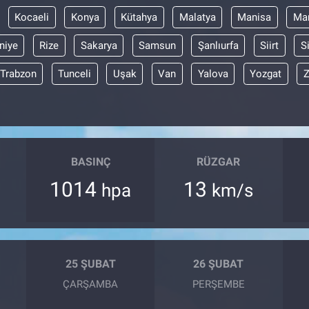
Kocaeli
Konya
Kütahya
Malatya
Manisa
Mar
niye
Rize
Sakarya
Samsun
Şanlıurfa
Siirt
S
Trabzon
Tunceli
Uşak
Van
Yalova
Yozgat
Z
BASINÇ
RÜZGAR
1014
13
hpa
km/s
25 ŞUBAT
26 ŞUBAT
ÇARŞAMBA
PERŞEMBE