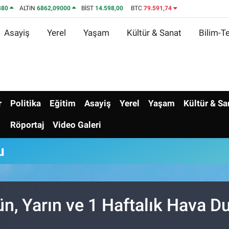
380
ALTIN
6862,09000
BİST
14.598,00
BTC
79.591,74
Asayiş
Yerel
Yaşam
Kültür & Sanat
Bilim-Te
r
Politika
Eğitim
Asayiş
Yerel
Yaşam
Kültür & Sa
Röportaj
Video Galeri
u
n, Yarın ve 1 Haftalık Hava 