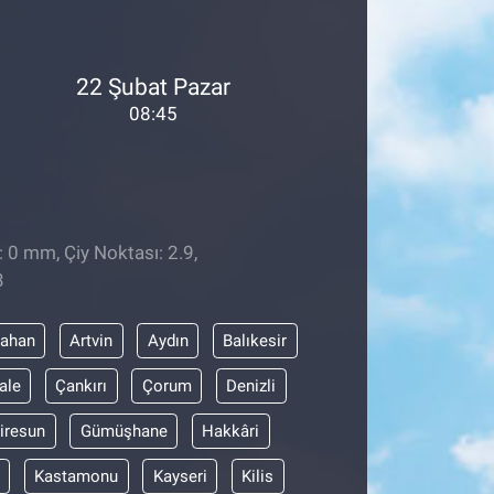
22 Şubat Pazar
08:45
: 0 mm, Çiy Noktası: 2.9,
3
dahan
Artvin
Aydın
Balıkesir
ale
Çankırı
Çorum
Denizli
iresun
Gümüşhane
Hakkâri
Kastamonu
Kayseri
Kilis