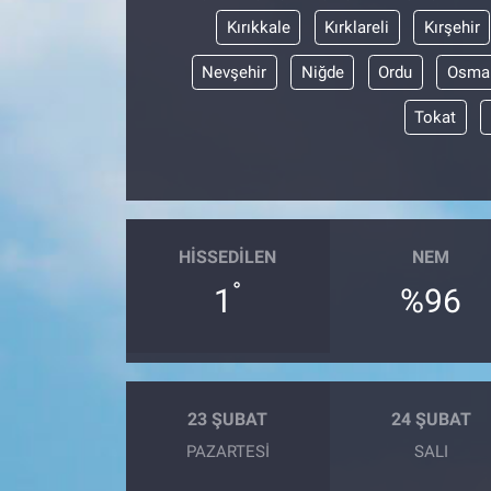
Kırıkkale
Kırklareli
Kırşehir
Nevşehir
Niğde
Ordu
Osma
Tokat
HISSEDILEN
NEM
°
1
%96
23 ŞUBAT
24 ŞUBAT
PAZARTESI
SALI