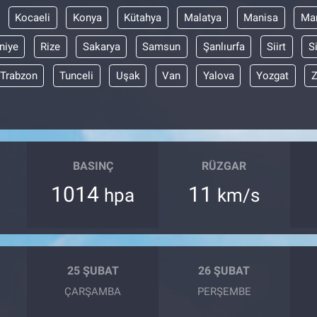
Kocaeli
Konya
Kütahya
Malatya
Manisa
Mar
niye
Rize
Sakarya
Samsun
Şanlıurfa
Siirt
S
Trabzon
Tunceli
Uşak
Van
Yalova
Yozgat
Z
BASINÇ
RÜZGAR
1014
11
hpa
km/s
25 ŞUBAT
26 ŞUBAT
ÇARŞAMBA
PERŞEMBE