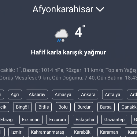
Afyonkarahisar
°
4
Hafif karla karışık yağmur
°
caklık: 1
, Basınç: 1014 hPa, Rüzgar: 11 km/s, Toplam Yağış
Görüş Mesafesi: 9 km, Gün Doğumu: 7:40, Gün Batımı: 18:4
r
Ağrı
Aksaray
Amasya
Ankara
Antalya
Ar
ecik
Bingöl
Bitlis
Bolu
Burdur
Bursa
Çanakk
Elazığ
Erzincan
Erzurum
Eskişehir
Gaziantep
G
l
İzmir
Kahramanmaraş
Karabük
Karaman
Kars