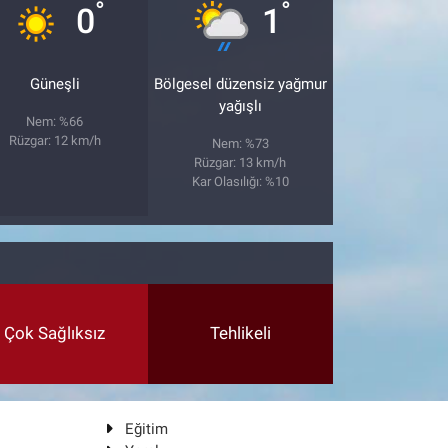
°
°
0
1
Güneşli
Bölgesel düzensiz yağmur
yağışlı
Nem: %66
Rüzgar: 12 km/h
Nem: %73
Rüzgar: 13 km/h
Kar Olasılığı: %10
Çok Sağlıksız
Tehlikeli
Eğitim