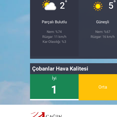
°
°
2
5
Parçalı Bulutlu
Güneşli
Nem: %74
Nem: %67
Rüzgar: 11 km/h
Rüzgar: 16 km/h
Kar Olasılığı: %3
Çobanlar Hava Kalitesi
İyi
1
Orta