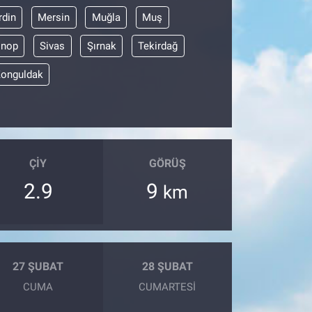
din
Mersin
Muğla
Muş
inop
Sivas
Şırnak
Tekirdağ
onguldak
ÇIY
GÖRÜŞ
2.9
9
km
27 ŞUBAT
28 ŞUBAT
CUMA
CUMARTESI