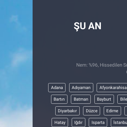
Röportaj
ŞU AN
Video Galeri
Nem: %96, Hissedilen Sı
Adana
Adıyaman
Afyonkarahisa
Bartın
Batman
Bayburt
Bil
Diyarbakır
Düzce
Edirne
Hatay
Iğdır
Isparta
İstanbu