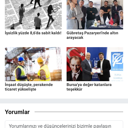
İşsizlik yüzde 8,6’da sabit kaldı!
Gübretaş Pazaryeri'nde altın
arayacak
İnşaat düşüşte, perakende
Bursa'ya değer katanlara
ticaret yükselişte
teşekkür
Yorumlar