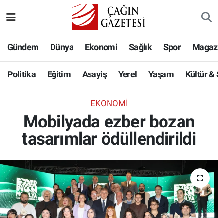
Politika
Nöbetçi Eczaneler
Gündem
Dünya
Ekonomi
Sağlık
Spor
Magaz
Eğitim
Hava Durumu
Politika
Eğitim
Asayiş
Yerel
Yaşam
Kültür &
Asayiş
Namaz Vakitleri
EKONOMI
Yerel
Trafik Durumu
Mobilyada ezber bozan
tasarımlar ödüllendirildi
Yaşam
Süper Lig Puan Durumu ve Fikstür
Kültür & Sanat
Tüm Manşetler
Bilim-Teknoloji
Son Dakika Haberleri
Köşe Yazıları
Haber Arşivi