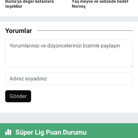
Bursa'ya değer katanlara
Yaş meyve ve sebzede hedef
teşekkür
Norveç
Yorumlar
Gönder
Süper Lig Puan Durumu