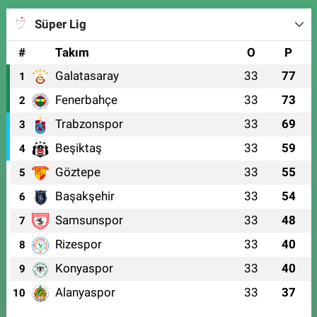
Süper Lig
#
Takım
O
P
Galatasaray
33
77
1
Fenerbahçe
33
73
2
Trabzonspor
33
69
3
Beşiktaş
33
59
4
Göztepe
33
55
5
Başakşehir
33
54
6
Samsunspor
33
48
7
Rizespor
33
40
8
Konyaspor
33
40
9
Alanyaspor
33
37
10