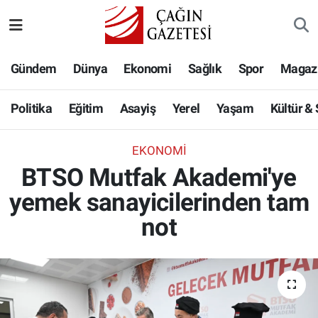
Politika
Nöbetçi Eczaneler
Gündem
Dünya
Ekonomi
Sağlık
Spor
Magaz
Eğitim
Hava Durumu
Politika
Eğitim
Asayiş
Yerel
Yaşam
Kültür &
Asayiş
Namaz Vakitleri
EKONOMI
Yerel
Trafik Durumu
BTSO Mutfak Akademi'ye
yemek sanayicilerinden tam
Yaşam
Süper Lig Puan Durumu ve Fikstür
not
Kültür & Sanat
Tüm Manşetler
Bilim-Teknoloji
Son Dakika Haberleri
Köşe Yazıları
Haber Arşivi