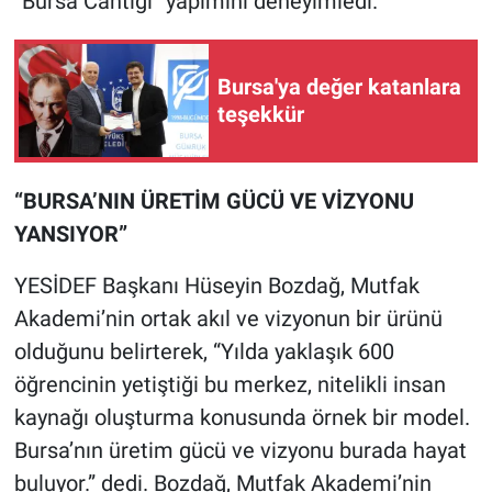
“Bursa Cantığı” yapımını deneyimledi.
Bursa'ya değer katanlara
teşekkür
“BURSA’NIN ÜRETİM GÜCÜ VE VİZYONU
YANSIYOR”
YESİDEF Başkanı Hüseyin Bozdağ, Mutfak
Akademi’nin ortak akıl ve vizyonun bir ürünü
olduğunu belirterek, “Yılda yaklaşık 600
öğrencinin yetiştiği bu merkez, nitelikli insan
kaynağı oluşturma konusunda örnek bir model.
Bursa’nın üretim gücü ve vizyonu burada hayat
buluyor.” dedi. Bozdağ, Mutfak Akademi’nin