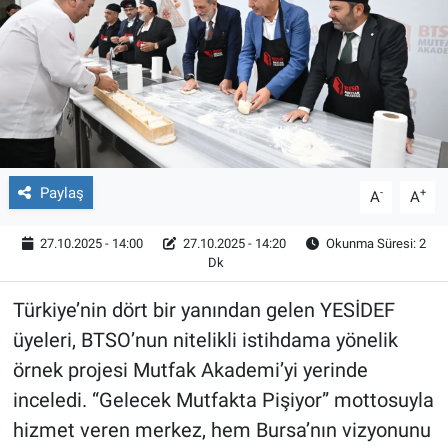
Röportaj
Video Galeri
Paylaş
-
+
A
A
27.10.2025 - 14:00
27.10.2025 - 14:20
Okunma Süresi: 2
Dk
Türkiye’nin dört bir yanından gelen YESİDEF
üyeleri, BTSO’nun nitelikli istihdama yönelik
örnek projesi Mutfak Akademi’yi yerinde
inceledi. “Gelecek Mutfakta Pişiyor” mottosuyla
hizmet veren merkez, hem Bursa’nın vizyonunu