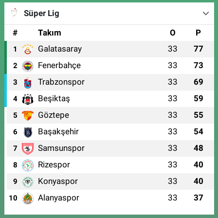
Süper Lig
#
Takım
O
P
Galatasaray
33
77
1
Fenerbahçe
33
73
2
Trabzonspor
33
69
3
Beşiktaş
33
59
4
Göztepe
33
55
5
Başakşehir
33
54
6
Samsunspor
33
48
7
Rizespor
33
40
8
Konyaspor
33
40
9
Alanyaspor
33
37
10