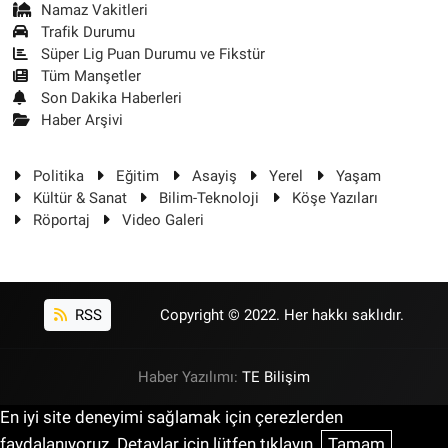
Namaz Vakitleri
Trafik Durumu
Süper Lig Puan Durumu ve Fikstür
Tüm Manşetler
Son Dakika Haberleri
Haber Arşivi
Politika
Eğitim
Asayiş
Yerel
Yaşam
Kültür & Sanat
Bilim-Teknoloji
Köşe Yazıları
Röportaj
Video Galeri
RSS
Copyright © 2022. Her hakkı saklıdır.
Haber Yazılımı:
TE Bilişim
En iyi site deneyimi sağlamak için çerezlerden
faydalanıyoruz. Detaylar için lütfen tıklayın.
Tamam