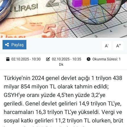
Röportaj
Video Galeri
Paylaş
-
+
A
A
02.10.2025 - 10:30
02.10.2025 - 10:35
Okunma Süresi: 1
Dk
Türkiye’nin 2024 genel devlet açığı 1 trilyon 438
milyar 854 milyon TL olarak tahmin edildi;
GSYH’ye oranı yüzde 4,5’ten yüzde 3,2’ye
geriledi. Genel devlet gelirleri 14,9 trilyon TL’ye,
harcamaları 16,3 trilyon TL’ye yükseldi. Vergi ve
sosyal katkı gelirleri 11,2 trilyon TL olurken, brüt