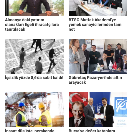
Almanya’daki yatırım
BTSO Mutfak Akademi'ye
olanakları Egeli ihracatçılara
yemek sanayicilerinden tam
tanıtılacak
not
İşsizlik yüzde 8,6’da sabit kaldı!
Gübretaş Pazaryeri'nde altın
arayacak
İnşaat düşüşte, perakende
Bursa'ya değer katanlara