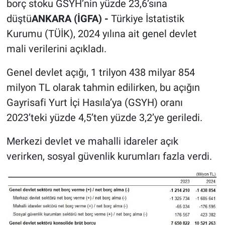
borç stoku GSYH’nin yüzde 23,6’sına
düştü
ANKARA (İGFA) -
Türkiye İstatistik
Kurumu (TÜİK), 2024 yılına ait genel devlet
mali verilerini açıkladı.
Genel devlet açığı, 1 trilyon 438 milyar 854
milyon TL olarak tahmin edilirken, bu açığın
Gayrisafi Yurt İçi Hasıla’ya (GSYH) oranı
2023’teki yüzde 4,5’ten yüzde 3,2’ye geriledi.
Merkezi devlet ve mahalli idareler açık
verirken, sosyal güvenlik kurumları fazla verdi.