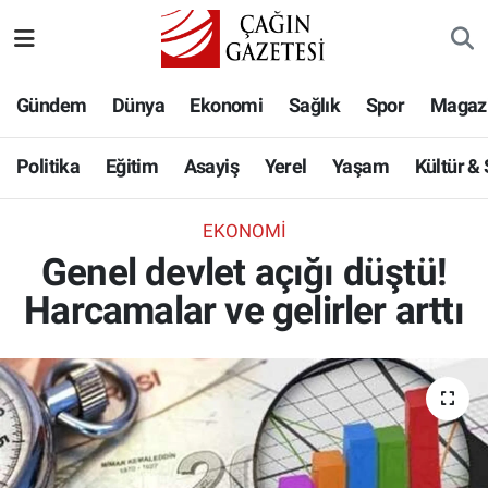
Politika
Nöbetçi Eczaneler
Gündem
Dünya
Ekonomi
Sağlık
Spor
Magaz
Eğitim
Hava Durumu
Politika
Eğitim
Asayiş
Yerel
Yaşam
Kültür &
Asayiş
Namaz Vakitleri
EKONOMI
Yerel
Trafik Durumu
Genel devlet açığı düştü!
Harcamalar ve gelirler arttı
Yaşam
Süper Lig Puan Durumu ve Fikstür
Kültür & Sanat
Tüm Manşetler
Bilim-Teknoloji
Son Dakika Haberleri
Köşe Yazıları
Haber Arşivi