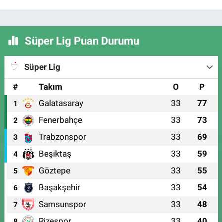
Süper Lig Puan Durumu
Süper Lig
#
Takım
O
P
Galatasaray
33
77
1
Fenerbahçe
33
73
2
Trabzonspor
33
69
3
Beşiktaş
33
59
4
Göztepe
33
55
5
Başakşehir
33
54
6
Samsunspor
33
48
7
Rizespor
33
40
8