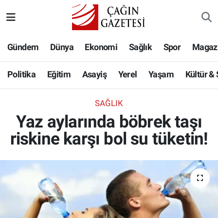
Politika
Nöbetçi Eczaneler
Gündem
Dünya
Ekonomi
Sağlık
Spor
Magaz
Eğitim
Hava Durumu
Politika
Eğitim
Asayiş
Yerel
Yaşam
Kültür &
Asayiş
Namaz Vakitleri
SAĞLIK
Yerel
Trafik Durumu
Yaz aylarında böbrek taşı
riskine karşı bol su tüketin!
Yaşam
Süper Lig Puan Durumu ve Fikstür
Kültür & Sanat
Tüm Manşetler
Bilim-Teknoloji
Son Dakika Haberleri
Köşe Yazıları
Haber Arşivi