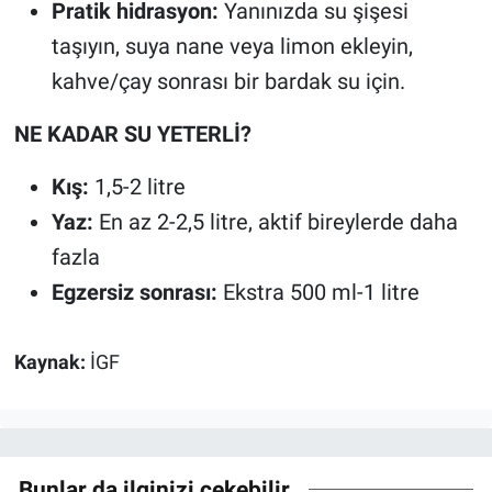
Pratik hidrasyon:
Yanınızda su şişesi
taşıyın, suya nane veya limon ekleyin,
kahve/çay sonrası bir bardak su için.
NE KADAR SU YETERLİ?
Kış:
1,5-2 litre
Yaz:
En az 2-2,5 litre, aktif bireylerde daha
fazla
Egzersiz sonrası:
Ekstra 500 ml-1 litre
Kaynak:
İGF
Bunlar da ilginizi çekebilir