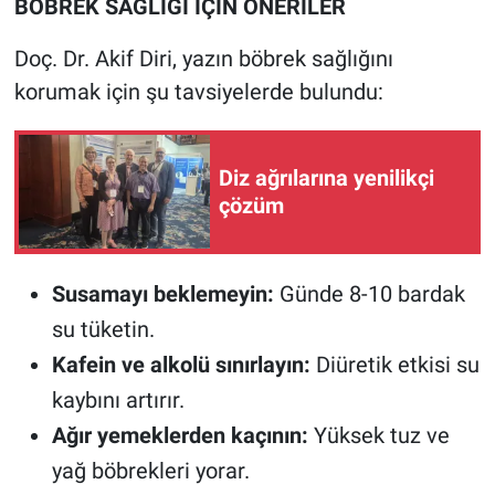
BÖBREK SAĞLIĞI İÇİN ÖNERİLER
Doç. Dr. Akif Diri, yazın böbrek sağlığını
korumak için şu tavsiyelerde bulundu:
Diz ağrılarına yenilikçi
çözüm
Susamayı beklemeyin:
Günde 8-10 bardak
su tüketin.
Kafein ve alkolü sınırlayın:
Diüretik etkisi su
kaybını artırır.
Ağır yemeklerden kaçının:
Yüksek tuz ve
yağ böbrekleri yorar.