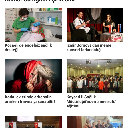
Kocaeli'de engelsiz sağlık
İzmir Bornova'dan meme
desteği
kanseri farkındalığı
Korku evlerinde adrenalin
Kayseri İl Sağlık
ararken travma yaşanabilir!
Müdürlüğü'nden 'anne sütü'
eğitimi