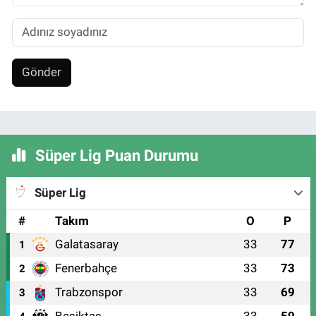
Gönder
Süper Lig Puan Durumu
Süper Lig
#
Takım
O
P
Galatasaray
33
77
1
Fenerbahçe
33
73
2
Trabzonspor
33
69
3
Beşiktaş
33
59