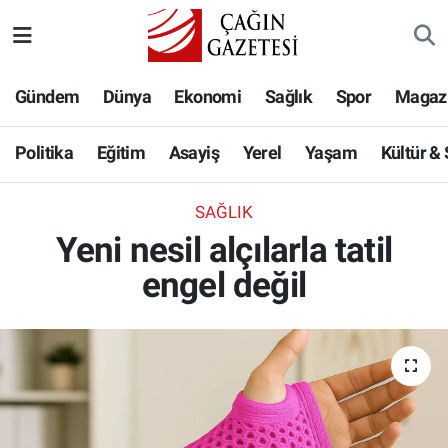
Politika
Nöbetçi Eczaneler
Gündem
Dünya
Ekonomi
Sağlık
Spor
Magaz
Eğitim
Hava Durumu
Politika
Eğitim
Asayiş
Yerel
Yaşam
Kültür &
Asayiş
Namaz Vakitleri
SAĞLIK
Yerel
Trafik Durumu
Yeni nesil alçılarla tatil
engel değil
Yaşam
Süper Lig Puan Durumu ve Fikstür
Kültür & Sanat
Tüm Manşetler
Bilim-Teknoloji
Son Dakika Haberleri
Köşe Yazıları
Haber Arşivi