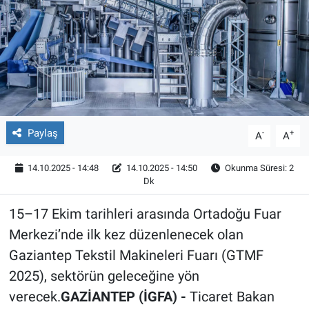
Röportaj
Video Galeri
Paylaş
-
+
A
A
14.10.2025 - 14:48
14.10.2025 - 14:50
Okunma Süresi: 2
Dk
15–17 Ekim tarihleri arasında Ortadoğu Fuar
Merkezi’nde ilk kez düzenlenecek olan
Gaziantep Tekstil Makineleri Fuarı (GTMF
2025), sektörün geleceğine yön
verecek.
GAZİANTEP (İGFA) -
Ticaret Bakan