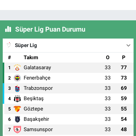
Süper Lig Puan Durumu
Süper Lig
#
Takım
O
P
Galatasaray
33
77
1
Fenerbahçe
33
73
2
Trabzonspor
33
69
3
Beşiktaş
33
59
4
Göztepe
33
55
5
Başakşehir
33
54
6
Samsunspor
33
48
7