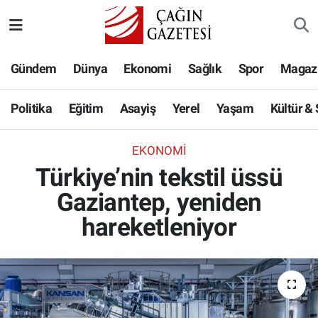
Politika
Nöbetçi Eczaneler
Gündem
Dünya
Ekonomi
Sağlık
Spor
Magaz
Eğitim
Hava Durumu
Politika
Eğitim
Asayiş
Yerel
Yaşam
Kültür &
Asayiş
Namaz Vakitleri
EKONOMI
Yerel
Trafik Durumu
Türkiye’nin tekstil üssü
Gaziantep, yeniden
Yaşam
Süper Lig Puan Durumu ve Fikstür
hareketleniyor
Kültür & Sanat
Tüm Manşetler
Bilim-Teknoloji
Son Dakika Haberleri
Köşe Yazıları
Haber Arşivi