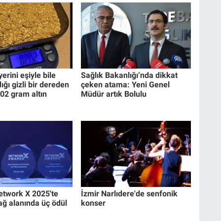
erini eşiyle bile
Sağlık Bakanlığı’nda dikkat
ğı gizli bir dereden
çeken atama: Yeni Genel
02 gram altın
Müdür artık Bolulu
etwork X 2025'te
İzmir Narlıdere'de senfonik
ağ alanında üç ödül
konser