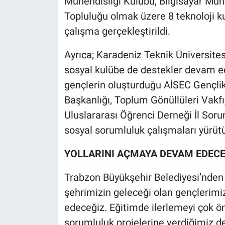
Mühendisliği Kulübü, Bilgisayar Mühe
Topluluğu olmak üzere 8 teknoloji ku
çalışma gerçekleştirildi.
Ayrıca; Karadeniz Teknik Üniversite
sosyal kulübe de destekler devam edi
gençlerin oluşturduğu AİSEC Gençlik 
Başkanlığı, Toplum Gönüllüleri Vakf
Uluslararası Öğrenci Derneği İl Soru
sosyal sorumluluk çalışmaları yürütü
YOLLARINI AÇMAYA DEVAM EDECE
Trabzon Büyükşehir Belediyesi’nden
şehrimizin geleceği olan gençlerim
edeceğiz. Eğitimde ilerlemeyi çok ö
sorumluluk projelerine verdiğimiz de