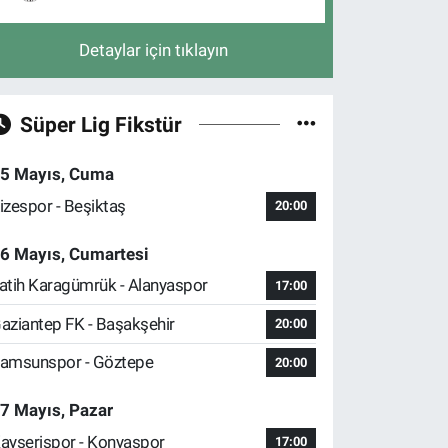
Detaylar için tıklayın
Süper Lig Fikstür
5 Mayıs, Cuma
izespor - Beşiktaş
20:00
6 Mayıs, Cumartesi
atih Karagümrük - Alanyaspor
17:00
aziantep FK - Başakşehir
20:00
amsunspor - Göztepe
20:00
7 Mayıs, Pazar
ayserispor - Konyaspor
17:00