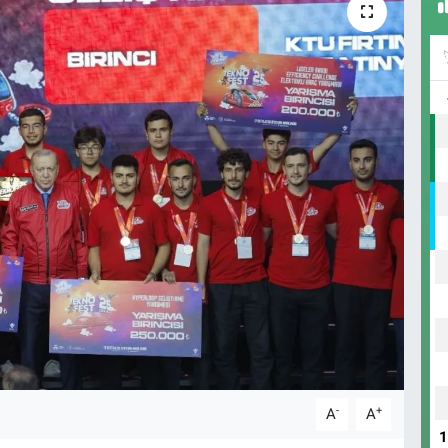
-
+
A
A