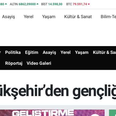
380
ALTIN
6862,09000
BİST
14.598,00
BTC
79.591,74
Asayiş
Yerel
Yaşam
Kültür & Sanat
Bilim-Te
r
Politika
Eğitim
Asayiş
Yerel
Yaşam
Kültür & Sa
Röportaj
Video Galeri
kşehir’den gençli