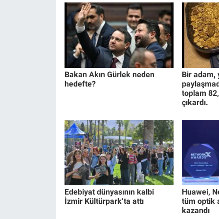
Bakan Akın Gürlek neden
Bir adam, y
hedefte?
paylaşmadı
toplam 82,
çıkardı.
Edebiyat dünyasının kalbi
Huawei, N
İzmir Kültürpark’ta attı
tüm optik 
kazandı