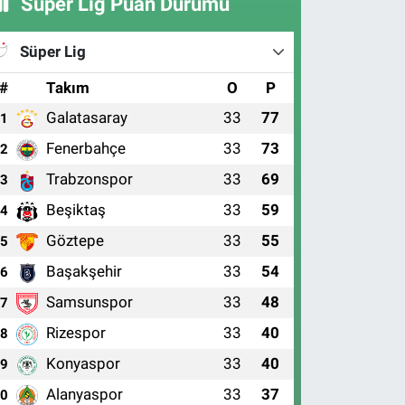
Süper Lig Puan Durumu
Süper Lig
#
Takım
O
P
Galatasaray
33
77
1
Fenerbahçe
33
73
2
Trabzonspor
33
69
3
Beşiktaş
33
59
4
Göztepe
33
55
5
Başakşehir
33
54
6
Samsunspor
33
48
7
Rizespor
33
40
8
Konyaspor
33
40
9
Alanyaspor
33
37
10