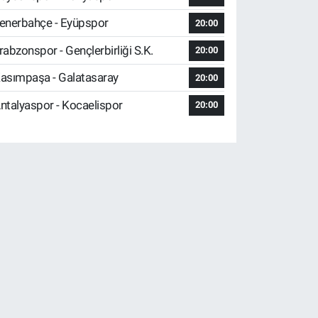
enerbahçe - Eyüpspor
20:00
rabzonspor - Gençlerbirliği S.K.
20:00
asımpaşa - Galatasaray
20:00
ntalyaspor - Kocaelispor
20:00