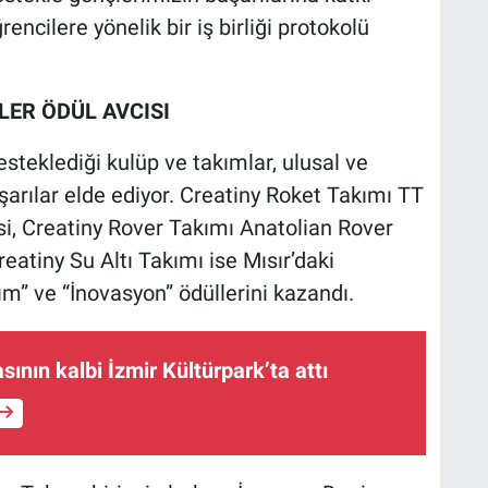
encilere yönelik bir iş birliği protokolü
LER ÖDÜL AVCISI
steklediği kulüp ve takımlar, ulusal ve
arılar elde ediyor. Creatiny Roket Takımı TT
si, Creatiny Rover Takımı Anatolian Rover
reatiny Su Altı Takımı ise Mısır’daki
ım” ve “İnovasyon” ödüllerini kazandı.
ının kalbi İzmir Kültürpark’ta attı