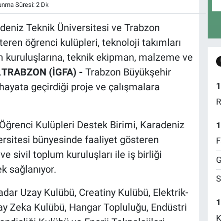
nma Süresi: 2 Dk
deniz Teknik Üniversitesi ve Trabzon
eren öğrenci kulüpleri, teknoloji takımları
um kuruluşlarına, teknik ekipman, malzeme ve
.
TRABZON (İGFA) -
Trabzon Büyükşehir
 hayata geçirdiği proje ve çalışmalara
1
R
Öğrenci Kulüpleri Destek Birimi, Karadeniz
1
ersitesi bünyesinde faaliyet gösteren
F
e sivil toplum kuruluşları ile iş birliği
G
k sağlanıyor.
S
ar Uzay Kulübü, Creatiny Kulübü, Elektrik-
1
ay Zeka Kulübü, Hangar Topluluğu, Endüstri
K