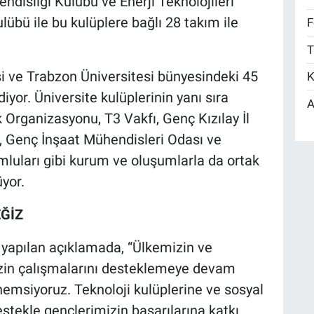
ndisliği Kulübü ve Enerji Teknolojileri
lübü ile bu kulüplere bağlı 28 takım ile
F
T
si ve Trabzon Üniversitesi bünyesindeki 45
K
yor. Üniversite kulüplerinin yanı sıra
A
Organizasyonu, T3 Vakfı, Genç Kızılay İl
ı, Genç İnşaat Mühendisleri Odası ve
mluları gibi kurum ve oluşumlarla da ortak
yor.
ĞİZ
 yapılan açıklamada, “Ülkemizin ve
izin çalışmalarını desteklemeye devam
nemsiyoruz. Teknoloji kulüplerine ve sosyal
stekle gençlerimizin başarılarına katkı