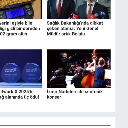
erini eşiyle bile
Sağlık Bakanlığı’nda dikkat
ğı gizli bir dereden
çeken atama: Yeni Genel
02 gram altın
Müdür artık Bolulu
etwork X 2025'te
İzmir Narlıdere'de senfonik
ağ alanında üç ödül
konser