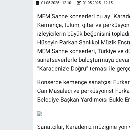
01.05.2025 - 12:10
01.05.2025 - 12:15
MEM Sahne konserleri bu ay “Karaden
Kemençe, tulum, gitar ve perküsyon 
izleyicilerin büyük beğenisini topladı
Hüseyin Parkan Sanlıkol Müzik Ens
MEM Sahne konserleri, Türkiye ve dün
sanatseverlerle buluşturmaya devam
“Karadeniz’e Doğru” teması ile gerçek
Konserde kemençe sanatçısı Furkan A
Can Maşalacı ve perküsyonist Furkan
Belediye Başkan Yardımcısı Bukle Er
Sanatçılar, Karadeniz müziğine yön