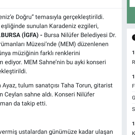
iz’e Doğru” temasıyla gerçekleştirildi.
eşliğinde sunulan Karadeniz ezgileri,
.
BURSA (İGFA) -
Bursa Nilüfer Belediyesi Dr.
trümanları Müzesi’nde (MEM) düzenlenen
ya müziğinin farklı renklerini
1
 ediyor. MEM Sahne’nin bu ayki konseri
R
leştirildi.
1
yaz, tulum sanatçısı Taha Torun, gitarist
F
 Ceylan sahne aldı. Konseri Nilüfer
G
man da takip etti.
S
1
 vermiş ustalardan günümüze kadar ulaşan
K