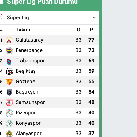
Süper Lig Puan Durumu
Süper Lig
#
Takım
O
P
Galatasaray
33
77
1
Fenerbahçe
33
73
2
Trabzonspor
33
69
3
Beşiktaş
33
59
4
Göztepe
33
55
5
Başakşehir
33
54
6
Samsunspor
33
48
7
Rizespor
33
40
8
Konyaspor
33
40
9
Alanyaspor
33
37
10