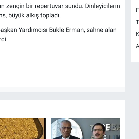
n zengin bir repertuvar sundu. Dinleyicilerin
F
, büyük alkış topladı.
T
Başkan Yardımcısı Bukle Erman, sahne alan
K
di.
A