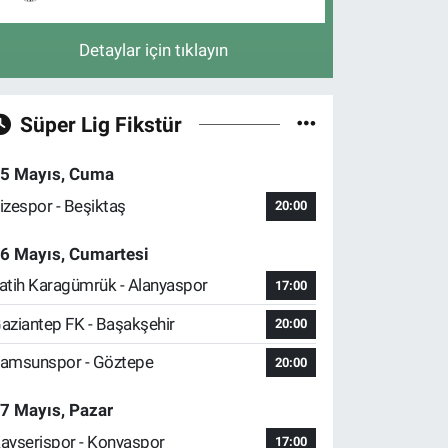
Detaylar için tıklayın
Süper Lig Fikstür
5 Mayıs, Cuma
izespor - Beşiktaş
20:00
6 Mayıs, Cumartesi
atih Karagümrük - Alanyaspor
17:00
aziantep FK - Başakşehir
20:00
amsunspor - Göztepe
20:00
7 Mayıs, Pazar
ayserispor - Konyaspor
17:00