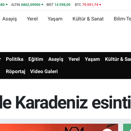
380
ALTIN
6862,09000
BİST
14.598,00
BTC
79.591,74
Asayiş
Yerel
Yaşam
Kültür & Sanat
Bilim-Te
r
Politika
Eğitim
Asayiş
Yerel
Yaşam
Kültür & Sa
Röportaj
Video Galeri
 Karadeniz esinti