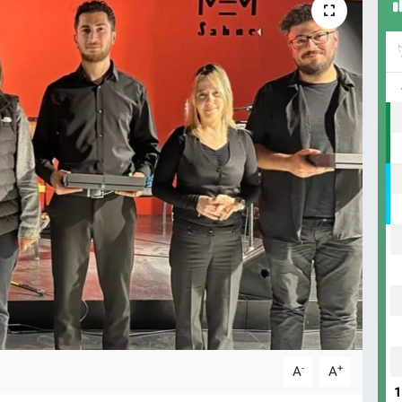
-
+
A
A