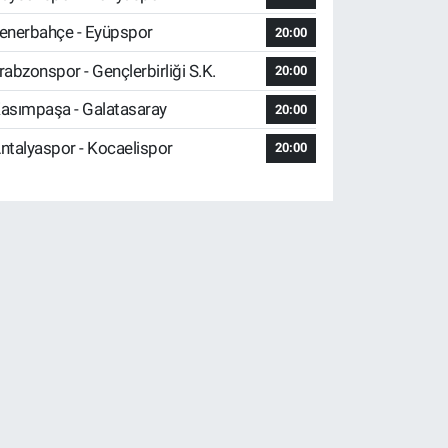
enerbahçe - Eyüpspor
20:00
rabzonspor - Gençlerbirliği S.K.
20:00
asımpaşa - Galatasaray
20:00
ntalyaspor - Kocaelispor
20:00