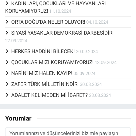
KADINLARI, ÇOCUKLARI VE HAYVANLARI
KORUYAMIYORUZ!
11.10.2024
ORTA DOĞU’DA NELER OLUYOR!
04.10.2024
SİYASİ YASAKLAR DEMOKRASİ DARBESİDİR!
27.09.2024
HERKES HADDİNİ BİLECEK!
20.09.2024
ÇOCUKLARIMIZI KORUYAMIYORUZ!
13.09.2024
NARİN'İMİZ HALEN KAYIP!
05.09.2024
ZAFER TÜRK MİLLETİNİNDİR!
30.08.2024
ADALET KELİMEDEN Mİ İBARET?
23.08.2024
Yorumlar