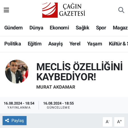
Politika
Nöbetçi Eczaneler
Gündem
Dünya
Ekonomi
Sağlık
Spor
Magaz
Eğitim
Hava Durumu
Politika
Eğitim
Asayiş
Yerel
Yaşam
Kültür &
Asayiş
Namaz Vakitleri
MECLİS ÖZELLİĞİNİ
Yerel
Trafik Durumu
KAYBEDİYOR!
Yaşam
Süper Lig Puan Durumu ve Fikstür
MURAT AKDAMAR
Kültür & Sanat
Tüm Manşetler
16.08.2024 - 18:54
16.08.2024 - 18:55
YAYINLANMA
GÜNCELLEME
Bilim-Teknoloji
Son Dakika Haberleri
Paylaş
-
+
A
A
Köşe Yazıları
Haber Arşivi