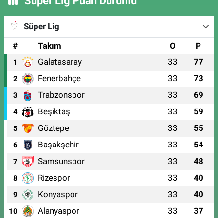
Süper Lig Puan Durumu
Süper Lig
#
Takım
O
P
Galatasaray
33
77
1
Fenerbahçe
33
73
2
Trabzonspor
33
69
3
Beşiktaş
33
59
4
Göztepe
33
55
5
Başakşehir
33
54
6
Samsunspor
33
48
7
Rizespor
33
40
8
Konyaspor
33
40
9
Alanyaspor
33
37
10