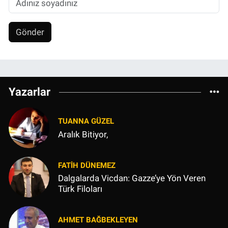
Gönder
Yazarlar
TUANNA GÜZEL
Aralık Bitiyor,
FATIH DÜNEMEZ
Dalgalarda Vicdan: Gazze’ye Yön Veren
Türk Filoları
AHMET BAĞBEKLEYEN