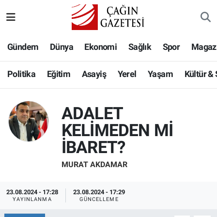
Politika
Nöbetçi Eczaneler
Gündem
Dünya
Ekonomi
Sağlık
Spor
Magaz
Eğitim
Hava Durumu
Politika
Eğitim
Asayiş
Yerel
Yaşam
Kültür &
Asayiş
Namaz Vakitleri
ADALET
Yerel
Trafik Durumu
KELİMEDEN Mİ
Yaşam
Süper Lig Puan Durumu ve Fikstür
İBARET?
Kültür & Sanat
Tüm Manşetler
MURAT AKDAMAR
Bilim-Teknoloji
Son Dakika Haberleri
23.08.2024 - 17:28
23.08.2024 - 17:29
YAYINLANMA
GÜNCELLEME
Köşe Yazıları
Haber Arşivi