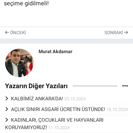
seçime gidilmeli!
ÖNCEKI
SONRAKI
Murat Akdamar
Yazarın Diğer Yazıları
KALBİMİZ ANKARA'DA!
25.10.2024
AÇLIK SINIRI ASGARİ ÜCRETİN ÜSTÜNDE!
18.10.2024
KADINLARI, ÇOCUKLARI VE HAYVANLARI
KORUYAMIYORUZ!
11.10.2024