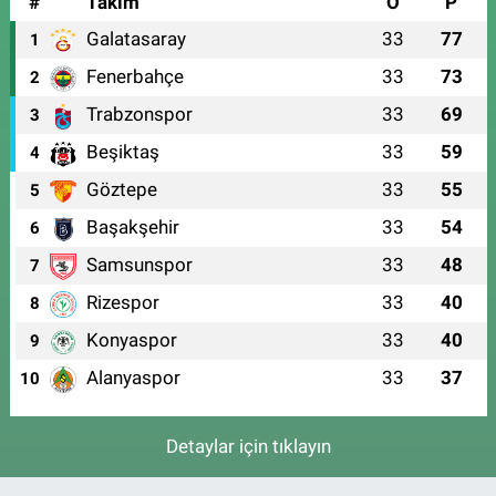
#
Takım
O
P
Galatasaray
33
77
1
Fenerbahçe
33
73
2
Trabzonspor
33
69
3
Beşiktaş
33
59
4
Göztepe
33
55
5
Başakşehir
33
54
6
Samsunspor
33
48
7
Rizespor
33
40
8
Konyaspor
33
40
9
Alanyaspor
33
37
10
Detaylar için tıklayın