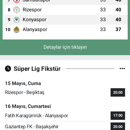
Rizespor
33
40
8
Konyaspor
33
40
9
Alanyaspor
33
37
10
Detaylar için tıklayın
Süper Lig Fikstür
15 Mayıs, Cuma
Rizespor - Beşiktaş
20:00
16 Mayıs, Cumartesi
Fatih Karagümrük - Alanyaspor
17:00
Gaziantep FK - Başakşehir
20:00