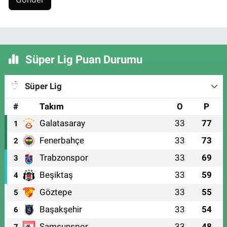
Süper Lig Puan Durumu
Süper Lig
#
Takım
O
P
Galatasaray
33
77
1
Fenerbahçe
33
73
2
Trabzonspor
33
69
3
Beşiktaş
33
59
4
Göztepe
33
55
5
Başakşehir
33
54
6
Samsunspor
33
48
7