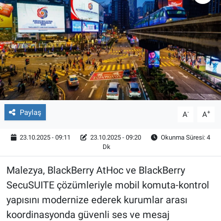
Röportaj
Video Galeri
Paylaş
-
+
A
A
23.10.2025 - 09:11
23.10.2025 - 09:20
Okunma Süresi: 4
Dk
Malezya, BlackBerry AtHoc ve BlackBerry
SecuSUITE çözümleriyle mobil komuta-kontrol
yapısını modernize ederek kurumlar arası
koordinasyonda güvenli ses ve mesaj