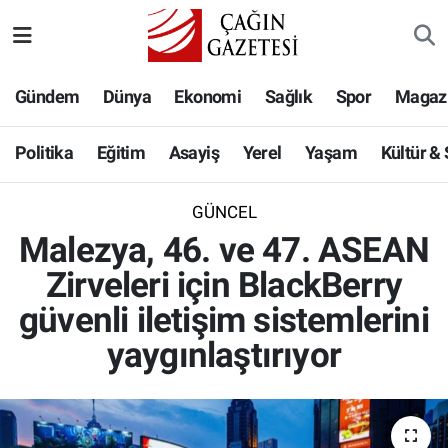
Politika
Nöbetçi Eczaneler
Gündem
Dünya
Ekonomi
Sağlık
Spor
Magaz
Eğitim
Hava Durumu
Politika
Eğitim
Asayiş
Yerel
Yaşam
Kültür &
Asayiş
Namaz Vakitleri
GÜNCEL
Yerel
Trafik Durumu
Malezya, 46. ve 47. ASEAN
Zirveleri için BlackBerry
Yaşam
Süper Lig Puan Durumu ve Fikstür
güvenli iletişim sistemlerini
Kültür & Sanat
Tüm Manşetler
yaygınlaştırıyor
Bilim-Teknoloji
Son Dakika Haberleri
Köşe Yazıları
Haber Arşivi