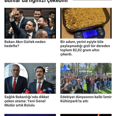
Bunlar da ilginizi çekebilir
Bakan Akın Gürlek neden
Bir adam, yerini eşiyle bile
hedefte?
paylaşmadığı gizli bir dereden
toplam 82,02 gram altın
çıkardı.
Sağlık Bakanlığı’nda dikkat
Edebiyat dünyasının kalbi İzmir
çeken atama: Yeni Genel
Kültürpark’ta attı
Müdür artık Bolulu