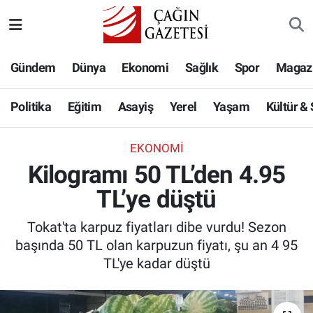
Politika
Nöbetçi Eczaneler
Gündem
Dünya
Ekonomi
Sağlık
Spor
Magaz
Eğitim
Hava Durumu
Politika
Eğitim
Asayiş
Yerel
Yaşam
Kültür &
Asayiş
Namaz Vakitleri
EKONOMI
Yerel
Trafik Durumu
Kilogramı 50 TL’den 4.95
TL’ye düştü
Yaşam
Süper Lig Puan Durumu ve Fikstür
Tokat'ta karpuz fiyatları dibe vurdu! Sezon
Kültür & Sanat
Tüm Manşetler
başında 50 TL olan karpuzun fiyatı, şu an 4 95
TL'ye kadar düştü
Bilim-Teknoloji
Son Dakika Haberleri
Köşe Yazıları
Haber Arşivi