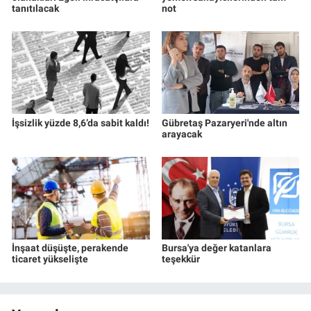
tanıtılacak
not
İşsizlik yüzde 8,6’da sabit kaldı!
Gübretaş Pazaryeri'nde altın
arayacak
İnşaat düşüşte, perakende
Bursa'ya değer katanlara
ticaret yükselişte
teşekkür