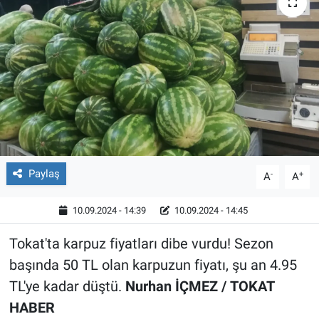
Röportaj
Video Galeri
Paylaş
-
+
A
A
10.09.2024 - 14:39
10.09.2024 - 14:45
Tokat'ta karpuz fiyatları dibe vurdu! Sezon
başında 50 TL olan karpuzun fiyatı, şu an 4.95
TL'ye kadar düştü.
Nurhan İÇMEZ / TOKAT
HABER