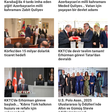
Karabağ’da 4 tankı imha eden
Azerbaycan’ın milli kahramanı
yiğit! Azerbaycan'ın milli
Meded Quliyev... Vatan için
kahramanı Zabit Quliyev
yaşayan bir devlet adamı
Körfez'den 15 milyar dolarlık
KKTC'de devir teslim tamam!
ticaret hedefi
Erhürman görevi Tatar'dan
devraldı
KKTC'de Erhürman göreve
U.S. Polo Assn., 2025
başladı... "Kıbrıs Türk halkının
Uluslararası İş Ödülleri’nde
huzuru ve refahı için
Altın ve Gümüş Stevie