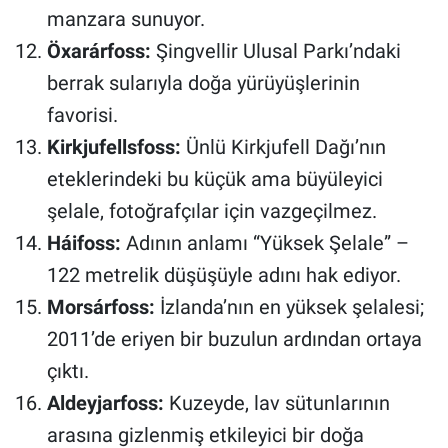
manzara sunuyor.
Öxarárfoss:
Şingvellir Ulusal Parkı’ndaki
berrak sularıyla doğa yürüyüşlerinin
favorisi.
Kirkjufellsfoss:
Ünlü Kirkjufell Dağı’nın
eteklerindeki bu küçük ama büyüleyici
şelale, fotoğrafçılar için vazgeçilmez.
Háifoss:
Adının anlamı “Yüksek Şelale” –
122 metrelik düşüşüyle adını hak ediyor.
Morsárfoss:
İzlanda’nın en yüksek şelalesi;
2011’de eriyen bir buzulun ardından ortaya
çıktı.
Aldeyjarfoss:
Kuzeyde, lav sütunlarının
arasına gizlenmiş etkileyici bir doğa