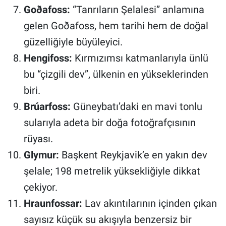
Goðafoss:
“Tanrıların Şelalesi” anlamına
gelen Goðafoss, hem tarihi hem de doğal
güzelliğiyle büyüleyici.
Hengifoss:
Kırmızımsı katmanlarıyla ünlü
bu “çizgili dev”, ülkenin en yükseklerinden
biri.
Brúarfoss:
Güneybatı’daki en mavi tonlu
sularıyla adeta bir doğa fotoğrafçısının
rüyası.
Glymur:
Başkent Reykjavik’e en yakın dev
şelale; 198 metrelik yüksekliğiyle dikkat
çekiyor.
Hraunfossar:
Lav akıntılarının içinden çıkan
sayısız küçük su akışıyla benzersiz bir