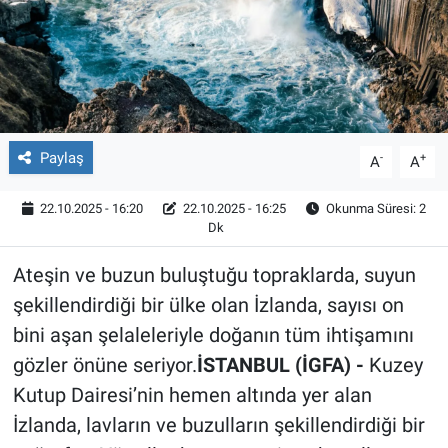
Röportaj
Video Galeri
Paylaş
-
+
A
A
22.10.2025 - 16:20
22.10.2025 - 16:25
Okunma Süresi: 2
Dk
Ateşin ve buzun buluştuğu topraklarda, suyun
şekillendirdiği bir ülke olan İzlanda, sayısı on
bini aşan şelaleleriyle doğanın tüm ihtişamını
gözler önüne seriyor.
İSTANBUL (İGFA) -
Kuzey
Kutup Dairesi’nin hemen altında yer alan
İzlanda, lavların ve buzulların şekillendirdiği bir