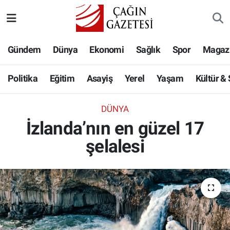
Politika
Nöbetçi Eczaneler
Gündem
Dünya
Ekonomi
Sağlık
Spor
Magaz
Eğitim
Hava Durumu
Politika
Eğitim
Asayiş
Yerel
Yaşam
Kültür &
Asayiş
Namaz Vakitleri
DÜNYA
Yerel
Trafik Durumu
İzlanda’nın en güzel 17
şelalesi
Yaşam
Süper Lig Puan Durumu ve Fikstür
Kültür & Sanat
Tüm Manşetler
Bilim-Teknoloji
Son Dakika Haberleri
Köşe Yazıları
Haber Arşivi