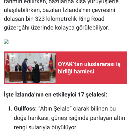
tahmin edilirken, bazılarına kısa yürüyüşlerle
ulaşılabilirken, bazıları İzlanda’nın çevresini
dolaşan bin 323 kilometrelik Ring Road
güzergâhı üzerinde kolayca görülebiliyor.
OYAK’tan uluslararası iş
birliği hamlesi
İşte İzlanda’nın en etkileyici 17 şelalesi:
Gullfoss:
“Altın Şelale” olarak bilinen bu
doğa harikası, güneş ışığında parlayan altın
rengi sularıyla büyülüyor.