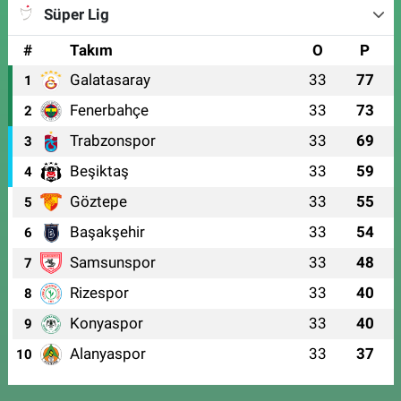
Süper Lig
#
Takım
O
P
Galatasaray
33
77
1
Fenerbahçe
33
73
2
Trabzonspor
33
69
3
Beşiktaş
33
59
4
Göztepe
33
55
5
Başakşehir
33
54
6
Samsunspor
33
48
7
Rizespor
33
40
8
Konyaspor
33
40
9
Alanyaspor
33
37
10