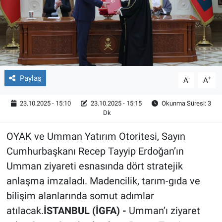
Röportaj
Video Galeri
Paylaş
-
+
A
A
23.10.2025 - 15:10
23.10.2025 - 15:15
Okunma Süresi: 3
Dk
OYAK ve Umman Yatırım Otoritesi, Sayın
Cumhurbaşkanı Recep Tayyip Erdoğan’ın
Umman ziyareti esnasında dört stratejik
anlaşma imzaladı. Madencilik, tarım-gıda ve
bilişim alanlarında somut adımlar
atılacak.
İSTANBUL (İGFA) -
Umman’ı ziyaret