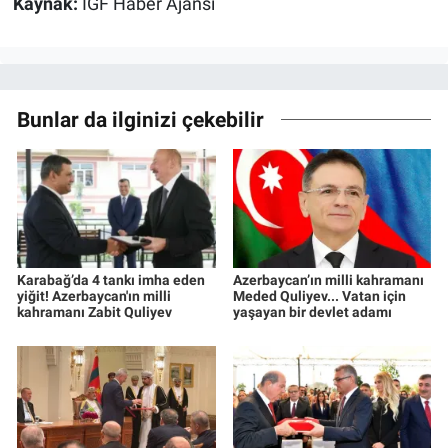
Kaynak:
İGF Haber Ajansı
Bunlar da ilginizi çekebilir
Karabağ’da 4 tankı imha eden
Azerbaycan’ın milli kahramanı
yiğit! Azerbaycan'ın milli
Meded Quliyev... Vatan için
kahramanı Zabit Quliyev
yaşayan bir devlet adamı