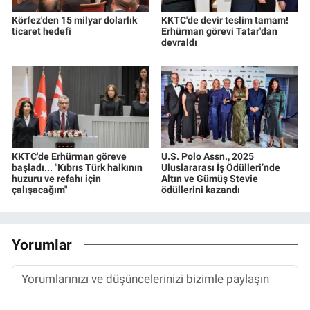
Körfez'den 15 milyar dolarlık
KKTC'de devir teslim tamam!
ticaret hedefi
Erhürman görevi Tatar'dan
devraldı
KKTC'de Erhürman göreve
U.S. Polo Assn., 2025
başladı... "Kıbrıs Türk halkının
Uluslararası İş Ödülleri’nde
huzuru ve refahı için
Altın ve Gümüş Stevie
çalışacağım"
ödüllerini kazandı
Yorumlar