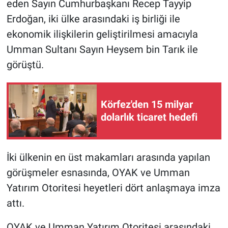
eden Sayın Cumhurbaşkanı Recep Tayyip
Erdoğan, iki ülke arasındaki iş birliği ile
ekonomik ilişkilerin geliştirilmesi amacıyla
Umman Sultanı Sayın Heysem bin Tarık ile
görüştü.
Körfez'den 15 milyar
dolarlık ticaret hedefi
İki ülkenin en üst makamları arasında yapılan
görüşmeler esnasında, OYAK ve Umman
Yatırım Otoritesi heyetleri dört anlaşmaya imza
attı.
OYAK ve Umman Yatırım Otoritesi arasındaki