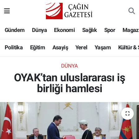
Politika
Nöbetçi Eczaneler
Gündem
Dünya
Ekonomi
Sağlık
Spor
Magaz
Eğitim
Hava Durumu
Politika
Eğitim
Asayiş
Yerel
Yaşam
Kültür &
Asayiş
Namaz Vakitleri
DÜNYA
Yerel
Trafik Durumu
OYAK’tan uluslararası iş
birliği hamlesi
Yaşam
Süper Lig Puan Durumu ve Fikstür
Kültür & Sanat
Tüm Manşetler
Bilim-Teknoloji
Son Dakika Haberleri
Köşe Yazıları
Haber Arşivi