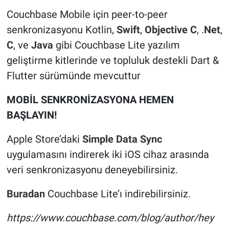
Couchbase Mobile için peer-to-peer
senkronizasyonu Kotlin,
Swift
,
Objective C
, .
Net
,
C
, ve
Java
gibi Couchbase Lite yazılım
geliştirme kitlerinde ve topluluk destekli Dart &
Flutter sürümünde mevcuttur
MOBİL SENKRONİZASYONA HEMEN
BAŞ
LAYI
N!
Apple Store’daki
Simple Data Sync
uygulamasını indirerek iki iOS cihaz arasında
veri senkronizasyonu deneyebilirsiniz.
Buradan
Couchbase Lite’ı indirebilirsiniz.
https://www.couchbase.com/blog/author/hey