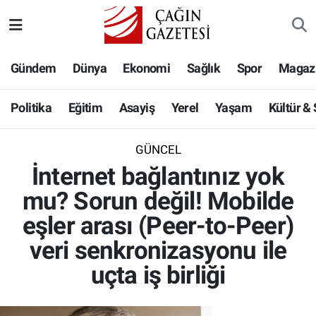
Politika
Nöbetçi Eczaneler
Gündem
Dünya
Ekonomi
Sağlık
Spor
Magaz
Eğitim
Hava Durumu
Politika
Eğitim
Asayiş
Yerel
Yaşam
Kültür &
Asayiş
Namaz Vakitleri
GÜNCEL
Yerel
Trafik Durumu
İnternet bağlantınız yok
mu? Sorun değil! Mobilde
Yaşam
Süper Lig Puan Durumu ve Fikstür
eşler arası (Peer-to-Peer)
Kültür & Sanat
Tüm Manşetler
veri senkronizasyonu ile
uçta iş birliği
Bilim-Teknoloji
Son Dakika Haberleri
Köşe Yazıları
Haber Arşivi