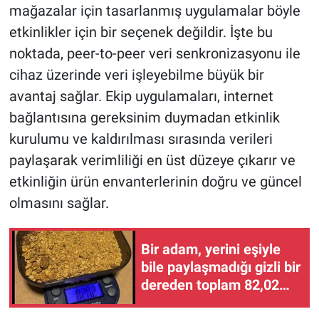
mağazalar için tasarlanmış uygulamalar böyle
etkinlikler için bir seçenek değildir. İşte bu
noktada, peer-to-peer veri senkronizasyonu ile
cihaz üzerinde veri işleyebilme büyük bir
avantaj sağlar. Ekip uygulamaları, internet
bağlantısına gereksinim duymadan etkinlik
kurulumu ve kaldırılması sırasında verileri
paylaşarak verimliliği en üst düzeye çıkarır ve
etkinliğin ürün envanterlerinin doğru ve güncel
olmasını sağlar.
Bir adam, yerini eşiyle
bile paylaşmadığı gizli bir
dereden toplam 82,02
gram altın çıkardı.