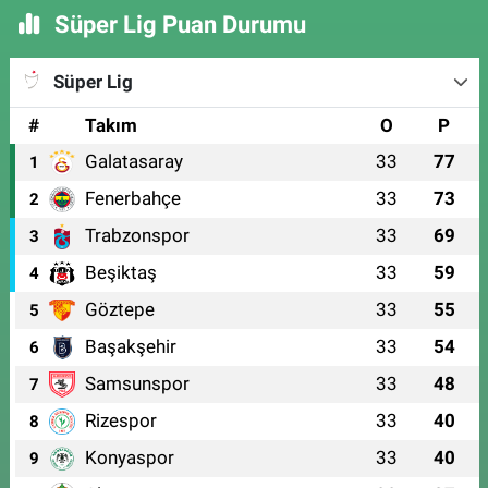
Süper Lig Puan Durumu
Süper Lig
#
Takım
O
P
Galatasaray
33
77
1
Fenerbahçe
33
73
2
Trabzonspor
33
69
3
Beşiktaş
33
59
4
Göztepe
33
55
5
Başakşehir
33
54
6
Samsunspor
33
48
7
Rizespor
33
40
8
Konyaspor
33
40
9