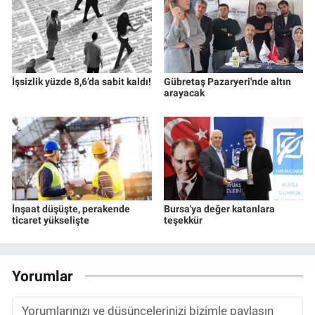
İşsizlik yüzde 8,6’da sabit kaldı!
Gübretaş Pazaryeri'nde altın
arayacak
İnşaat düşüşte, perakende
Bursa'ya değer katanlara
ticaret yükselişte
teşekkür
Yorumlar