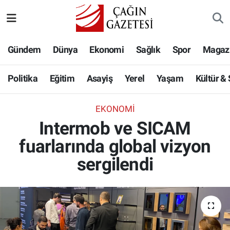
Politika
Nöbetçi Eczaneler
Gündem
Dünya
Ekonomi
Sağlık
Spor
Magaz
Eğitim
Hava Durumu
Politika
Eğitim
Asayiş
Yerel
Yaşam
Kültür &
Asayiş
Namaz Vakitleri
EKONOMI
Yerel
Trafik Durumu
Intermob ve SICAM
fuarlarında global vizyon
Yaşam
Süper Lig Puan Durumu ve Fikstür
sergilendi
Kültür & Sanat
Tüm Manşetler
Bilim-Teknoloji
Son Dakika Haberleri
Köşe Yazıları
Haber Arşivi