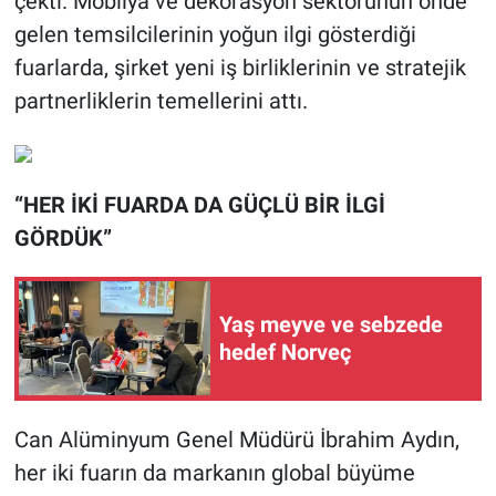
çekti. Mobilya ve dekorasyon sektörünün önde
gelen temsilcilerinin yoğun ilgi gösterdiği
fuarlarda, şirket yeni iş birliklerinin ve stratejik
partnerliklerin temellerini attı.
“HER İKİ FUARDA DA GÜÇLÜ BİR İLGİ
GÖRDÜK”
Yaş meyve ve sebzede
hedef Norveç
Can Alüminyum Genel Müdürü İbrahim Aydın,
her iki fuarın da markanın global büyüme