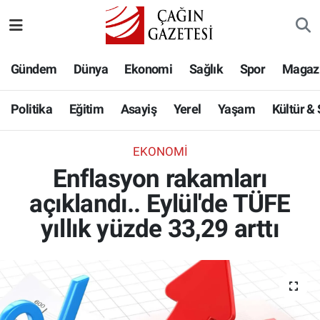
Politika
Nöbetçi Eczaneler
Gündem
Dünya
Ekonomi
Sağlık
Spor
Magaz
Eğitim
Hava Durumu
Politika
Eğitim
Asayiş
Yerel
Yaşam
Kültür &
Asayiş
Namaz Vakitleri
EKONOMI
Yerel
Trafik Durumu
Enflasyon rakamları
açıklandı.. Eylül'de TÜFE
Yaşam
Süper Lig Puan Durumu ve Fikstür
yıllık yüzde 33,29 arttı
Kültür & Sanat
Tüm Manşetler
Bilim-Teknoloji
Son Dakika Haberleri
Köşe Yazıları
Haber Arşivi