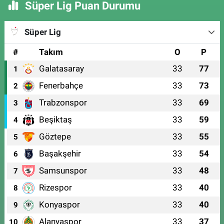
Süper Lig Puan Durumu
Süper Lig
#
Takım
O
P
Galatasaray
33
77
1
Fenerbahçe
33
73
2
Trabzonspor
33
69
3
Beşiktaş
33
59
4
Göztepe
33
55
5
Başakşehir
33
54
6
Samsunspor
33
48
7
Rizespor
33
40
8
Konyaspor
33
40
9
Alanyaspor
33
37
10