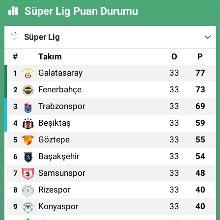
Süper Lig Puan Durumu
Süper Lig
#
Takım
O
P
Galatasaray
33
77
1
Fenerbahçe
33
73
2
Trabzonspor
33
69
3
Beşiktaş
33
59
4
Göztepe
33
55
5
Başakşehir
33
54
6
Samsunspor
33
48
7
Rizespor
33
40
8
Konyaspor
33
40
9