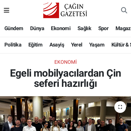
Politika
Nöbetçi Eczaneler
Gündem
Dünya
Ekonomi
Sağlık
Spor
Magaz
Eğitim
Hava Durumu
Politika
Eğitim
Asayiş
Yerel
Yaşam
Kültür &
Asayiş
Namaz Vakitleri
EKONOMI
Yerel
Trafik Durumu
Egeli mobilyacılardan Çin
seferi hazırlığı
Yaşam
Süper Lig Puan Durumu ve Fikstür
Kültür & Sanat
Tüm Manşetler
Bilim-Teknoloji
Son Dakika Haberleri
Köşe Yazıları
Haber Arşivi