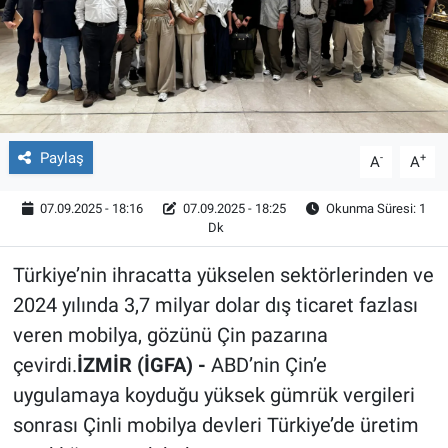
Röportaj
Video Galeri
Paylaş
-
+
A
A
07.09.2025 - 18:16
07.09.2025 - 18:25
Okunma Süresi: 1
Dk
Türkiye’nin ihracatta yükselen sektörlerinden ve
2024 yılında 3,7 milyar dolar dış ticaret fazlası
veren mobilya, gözünü Çin pazarına
çevirdi.
İZMİR (İGFA) -
ABD’nin Çin’e
uygulamaya koyduğu yüksek gümrük vergileri
sonrası Çinli mobilya devleri Türkiye’de üretim