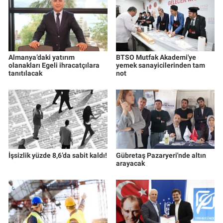
Almanya’daki yatırım
BTSO Mutfak Akademi'ye
olanakları Egeli ihracatçılara
yemek sanayicilerinden tam
tanıtılacak
not
İşsizlik yüzde 8,6’da sabit kaldı!
Gübretaş Pazaryeri'nde altın
arayacak