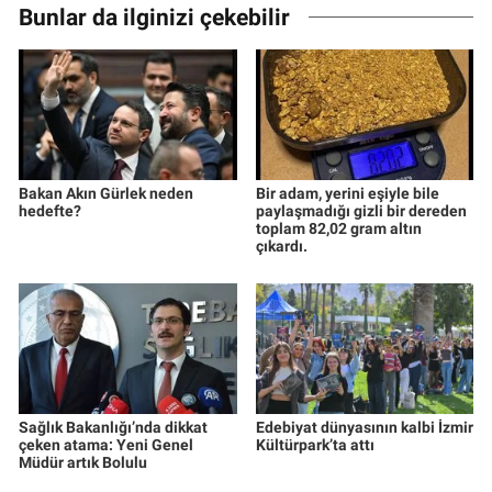
Bunlar da ilginizi çekebilir
Bakan Akın Gürlek neden
Bir adam, yerini eşiyle bile
hedefte?
paylaşmadığı gizli bir dereden
toplam 82,02 gram altın
çıkardı.
Sağlık Bakanlığı’nda dikkat
Edebiyat dünyasının kalbi İzmir
çeken atama: Yeni Genel
Kültürpark’ta attı
Müdür artık Bolulu