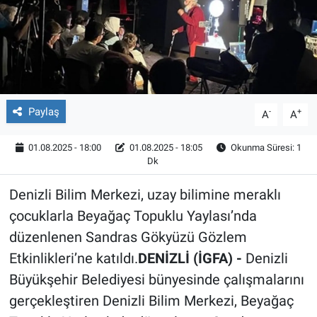
Röportaj
Video Galeri
Paylaş
-
+
A
A
01.08.2025 - 18:00
01.08.2025 - 18:05
Okunma Süresi: 1
Dk
Denizli Bilim Merkezi, uzay bilimine meraklı
çocuklarla Beyağaç Topuklu Yaylası’nda
düzenlenen Sandras Gökyüzü Gözlem
Etkinlikleri’ne katıldı.
DENİZLİ (İGFA) -
Denizli
Büyükşehir Belediyesi bünyesinde çalışmalarını
gerçekleştiren Denizli Bilim Merkezi, Beyağaç