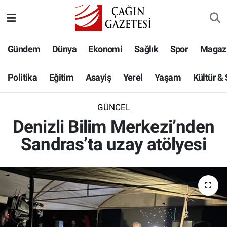
Politika
Nöbetçi Eczaneler
Gündem
Dünya
Ekonomi
Sağlık
Spor
Magaz
Eğitim
Hava Durumu
Politika
Eğitim
Asayiş
Yerel
Yaşam
Kültür &
Asayiş
Namaz Vakitleri
GÜNCEL
Yerel
Trafik Durumu
Denizli Bilim Merkezi’nden
Sandras’ta uzay atölyesi
Yaşam
Süper Lig Puan Durumu ve Fikstür
Kültür & Sanat
Tüm Manşetler
Bilim-Teknoloji
Son Dakika Haberleri
Köşe Yazıları
Haber Arşivi