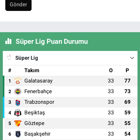
Gönder
Süper Lig Puan Durumu
Süper Lig
#
Takım
O
P
Galatasaray
33
77
1
Fenerbahçe
33
73
2
Trabzonspor
33
69
3
Beşiktaş
33
59
4
Göztepe
33
55
5
Başakşehir
33
54
6