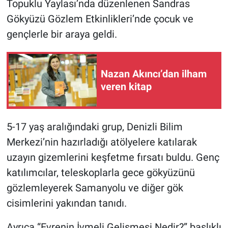
Topuklu Yaylası’nda düzenlenen Sandras
Gökyüzü Gözlem Etkinlikleri’nde çocuk ve
gençlerle bir araya geldi.
Nazan Akıncı’dan ilham
veren kitap
5-17 yaş aralığındaki grup, Denizli Bilim
Merkezi’nin hazırladığı atölyelere katılarak
uzayın gizemlerini keşfetme fırsatı buldu. Genç
katılımcılar, teleskoplarla gece gökyüzünü
gözlemleyerek Samanyolu ve diğer gök
cisimlerini yakından tanıdı.
Ayrıca “Evrenin İvmeli Gelişmesi Nedir?” başlıklı