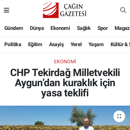
Politika
Nöbetçi Eczaneler
Gündem
Dünya
Ekonomi
Sağlık
Spor
Magaz
Eğitim
Hava Durumu
Politika
Eğitim
Asayiş
Yerel
Yaşam
Kültür &
Asayiş
Namaz Vakitleri
EKONOMI
Yerel
Trafik Durumu
CHP Tekirdağ Milletvekili
Aygun’dan kuraklık için
Yaşam
Süper Lig Puan Durumu ve Fikstür
yasa teklifi
Kültür & Sanat
Tüm Manşetler
Bilim-Teknoloji
Son Dakika Haberleri
Köşe Yazıları
Haber Arşivi