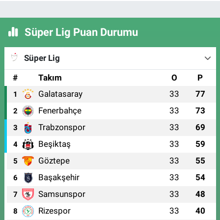
Süper Lig Puan Durumu
Süper Lig
#
Takım
O
P
Galatasaray
33
77
1
Fenerbahçe
33
73
2
Trabzonspor
33
69
3
Beşiktaş
33
59
4
Göztepe
33
55
5
Başakşehir
33
54
6
Samsunspor
33
48
7
Rizespor
33
40
8