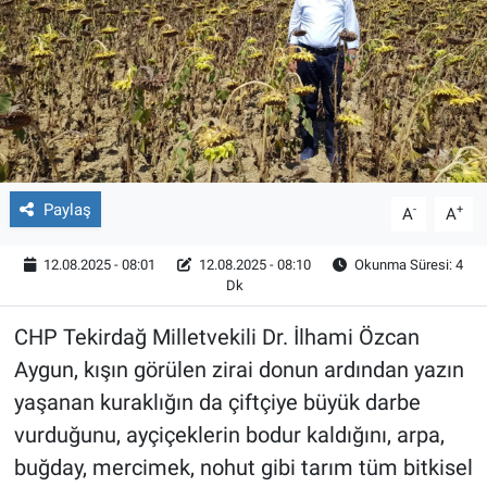
Röportaj
Video Galeri
Paylaş
-
+
A
A
12.08.2025 - 08:01
12.08.2025 - 08:10
Okunma Süresi: 4
Dk
CHP Tekirdağ Milletvekili Dr. İlhami Özcan
Aygun, kışın görülen zirai donun ardından yazın
yaşanan kuraklığın da çiftçiye büyük darbe
vurduğunu, ayçiçeklerin bodur kaldığını, arpa,
buğday, mercimek, nohut gibi tarım tüm bitkisel