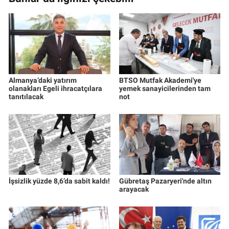
Almanya’daki yatırım
BTSO Mutfak Akademi'ye
olanakları Egeli ihracatçılara
yemek sanayicilerinden tam
tanıtılacak
not
İşsizlik yüzde 8,6’da sabit kaldı!
Gübretaş Pazaryeri'nde altın
arayacak