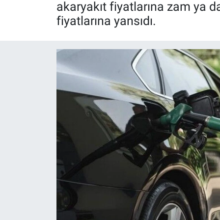
akaryakıt fiyatlarına zam ya d
Röportaj
fiyatlarına yansıdı.
Video Galeri