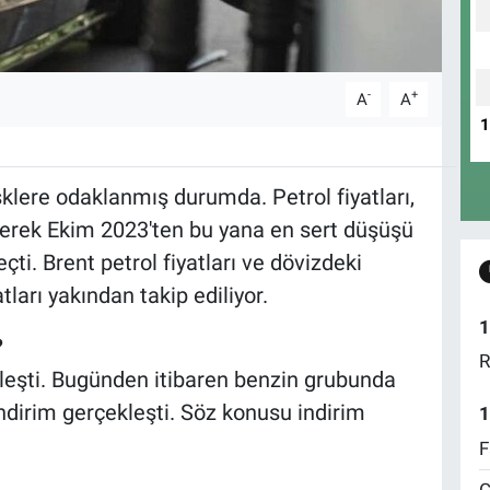
-
+
A
A
sklere odaklanmış durumda. Petrol fiyatları,
erek Ekim 2023'ten bu yana en sert düşüşü
ti. Brent petrol fiyatları ve dövizdeki
tları yakından takip ediliyor.
1
?
R
leşti. Bugünden itibaren benzin grubunda
ndirim gerçekleşti. Söz konusu indirim
1
F