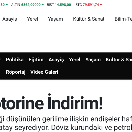
380
ALTIN
6862,09000
BİST
14.598,00
BTC
79.591,74
Asayiş
Yerel
Yaşam
Kültür & Sanat
Bilim-Te
r
Politika
Eğitim
Asayiş
Yerel
Yaşam
Kültür & Sa
Röportaj
Video Galeri
orine İndirim!
 düşünülen gerilime ilişkin endişeler hafifl
atay seyrediyor. Döviz kurundaki ve petro