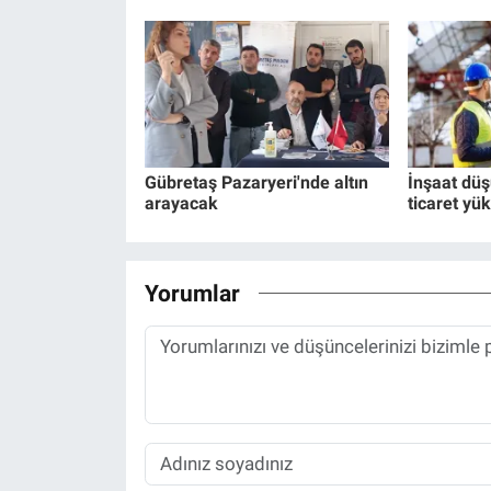
Gübretaş Pazaryeri'nde altın
İnşaat dü
arayacak
ticaret yük
Yorumlar