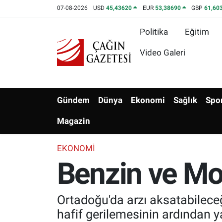
07-08-2026
USD
45,43620
EUR
53,38690
GBP
61,60
Politika
Eğitim
Politika
Nöbetçi Eczaneler
Video Galeri
Eğitim
Hava Durumu
Asayiş
Namaz Vakitleri
Gündem
Dünya
Ekonomi
Sağlık
Spo
Yerel
Trafik Durumu
Magazin
Yaşam
Süper Lig Puan Durumu ve Fikstür
EKONOMI
Benzin ve Mot
Kültür & Sanat
Tüm Manşetler
Bilim-Teknoloji
Son Dakika Haberleri
Ortadoğu'da arzı aksatabileceği
hafif gerilemesinin ardından y
Köşe Yazıları
Haber Arşivi