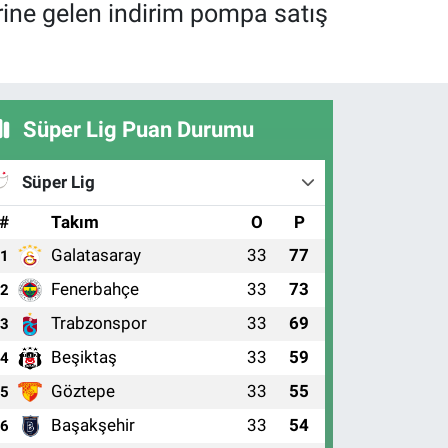
rine gelen indirim pompa satış
Süper Lig Puan Durumu
Süper Lig
#
Takım
O
P
Galatasaray
33
77
1
Fenerbahçe
33
73
2
Trabzonspor
33
69
3
Beşiktaş
33
59
4
Göztepe
33
55
5
Başakşehir
33
54
6