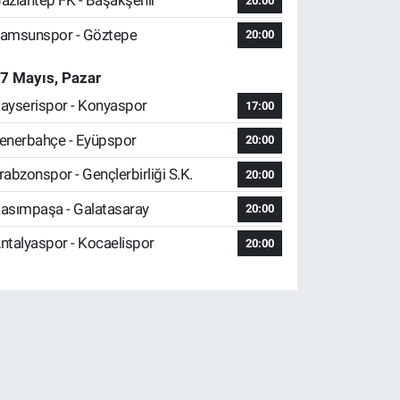
aziantep FK - Başakşehir
20:00
amsunspor - Göztepe
20:00
7 Mayıs, Pazar
ayserispor - Konyaspor
17:00
enerbahçe - Eyüpspor
20:00
rabzonspor - Gençlerbirliği S.K.
20:00
asımpaşa - Galatasaray
20:00
ntalyaspor - Kocaelispor
20:00