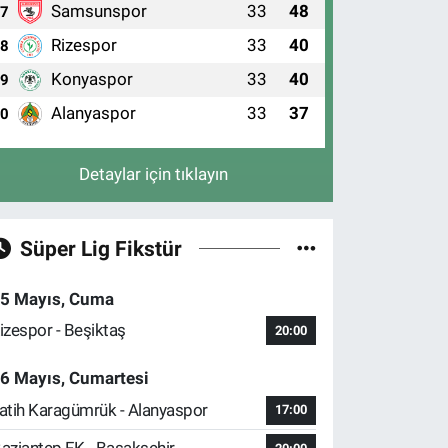
Samsunspor
33
48
7
Rizespor
33
40
8
Konyaspor
33
40
9
Alanyaspor
33
37
10
Detaylar için tıklayın
Süper Lig Fikstür
5 Mayıs, Cuma
izespor - Beşiktaş
20:00
6 Mayıs, Cumartesi
atih Karagümrük - Alanyaspor
17:00