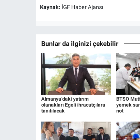
Kaynak:
İGF Haber Ajansı
Bunlar da ilginizi çekebilir
Almanya’daki yatırım
BTSO Mutf
olanakları Egeli ihracatçılara
yemek san
tanıtılacak
not