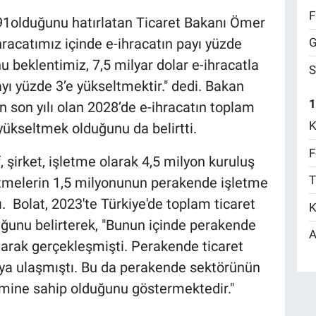
F
,91olduğunu hatırlatan Ticaret Bakanı Ömer
G
hracatımız içinde e-ihracatın payı yüzde
onu beklentimiz, 7,5 milyar dolar e-ihracatla
S
yı yüzde 3’e yükseltmektir." dedi. Bakan
1
n son yılı olan 2028’de e-ihracatın toplam
K
yükseltmek olduğunu da belirtti.
F
, şirket, işletme olarak 4,5 milyon kuruluş
T
etmelerin 1,5 milyonunun perakende işletme
ı. Bolat, 2023'te Türkiye'de toplam ticaret
K
duğunu belirterek, "Bunun içinde perakende
A
 olarak gerçekleşmişti. Perakende ticaret
paya ulaşmıştı. Bu da perakende sektörünün
acmine sahip olduğunu göstermektedir."