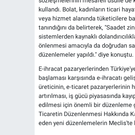
sözleşmelerinin mesafeli usulle de ku
kullandı. Bolat, kadınların ticari hay
veya hizmet alanında tüketicilere b
tanındığını da belirterek, "Saadet zin
sistemlerden kaynaklı dolandırıcılık
önlenmesi amacıyla da doğrudan sat
düzenlemeler yapıldı." diye konuştu.
E-ihracat pazaryerlerinden Türkiye'ye
başlaması karşısında e-ihracatı geli
üreticinin, e-ticaret pazaryerlerinin
artırılması, iş gücü piyasasında kayı
edilmesi için önemli bir düzenleme ge
Ticaretin Düzenlenmesi Hakkında Kan
eden yeni düzenlemelerin Meclis'te k