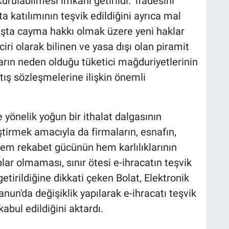
rulabilmesi imkanı getirildi." ifadesini
ata katılımının teşvik edildiğini ayrıca mal
aşta cayma hakkı olmak üzere yeni haklar
ciri olarak bilinen ve yasa dışı olan piramit
ların neden olduğu tüketici mağduriyetlerinin
ış sözleşmelerine ilişkin önemli
 yönelik yoğun bir ithalat dalgasının
ştirmek amacıyla da firmaların, esnafın,
 hem rekabet gücünün hem karlılıklarının
plar olmaması, sınır ötesi e-ihracatın teşvik
tirildiğine dikkati çeken Bolat, Elektronik
un'da değişiklik yapılarak e-ihracatı teşvik
abul edildiğini aktardı.