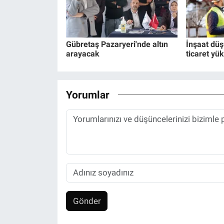
Gübretaş Pazaryeri'nde altın
İnşaat dü
arayacak
ticaret yük
Yorumlar
Gönder