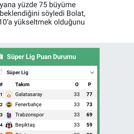
bu yana yüzde 75 büyüme
beklendiğini söyledi Bolat,
e 10’a yükseltmek olduğunu
Süper Lig Puan Durumu
Süper Lig
#
Takım
O
P
Galatasaray
33
77
1
Fenerbahçe
33
73
2
Trabzonspor
33
69
3
Beşiktaş
33
59
4