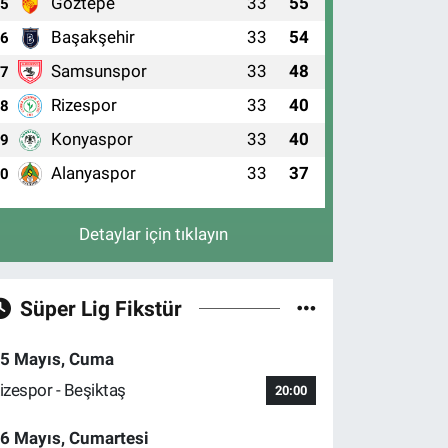
Göztepe
33
55
5
Başakşehir
33
54
6
Samsunspor
33
48
7
Rizespor
33
40
8
Konyaspor
33
40
9
Alanyaspor
33
37
10
Detaylar için tıklayın
Süper Lig Fikstür
5 Mayıs, Cuma
izespor - Beşiktaş
20:00
6 Mayıs, Cumartesi