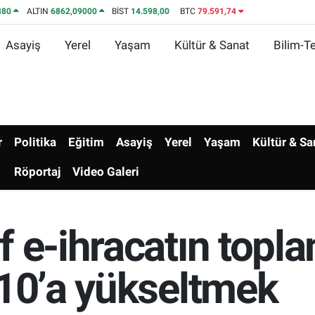
380
ALTIN
6862,09000
BİST
14.598,00
BTC
79.591,74
Asayiş
Yerel
Yaşam
Kültür & Sanat
Bilim-Te
r
Politika
Eğitim
Asayiş
Yerel
Yaşam
Kültür & Sa
Röportaj
Video Galeri
 e-ihracatın topla
 10’a yükseltmek