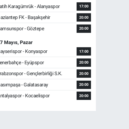
atih Karagümrük - Alanyaspor
17:00
aziantep FK - Başakşehir
20:00
amsunspor - Göztepe
20:00
7 Mayıs, Pazar
ayserispor - Konyaspor
17:00
enerbahçe - Eyüpspor
20:00
rabzonspor - Gençlerbirliği S.K.
20:00
asımpaşa - Galatasaray
20:00
ntalyaspor - Kocaelispor
20:00