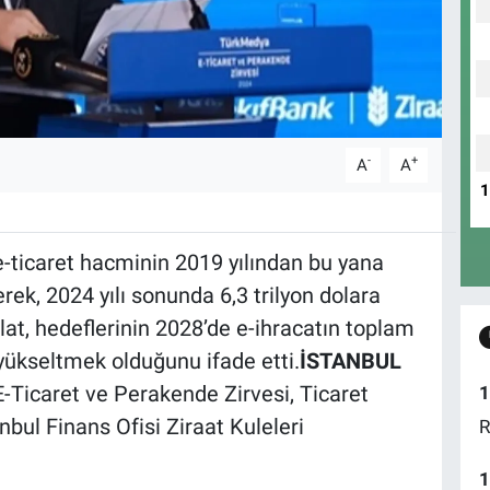
-
+
A
A
e-ticaret hacminin 2019 yılından bu yana
rek, 2024 yılı sonunda 6,3 trilyon dolara
lat, hedeflerinin 2028’de e-ihracatın toplam
yükseltmek olduğunu ifade etti.
İSTANBUL
-Ticaret ve Perakende Zirvesi, Ticaret
1
nbul Finans Ofisi Ziraat Kuleleri
R
1