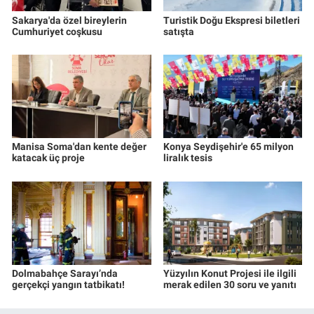
Sakarya'da özel bireylerin
Turistik Doğu Ekspresi biletleri
Cumhuriyet coşkusu
satışta
Manisa Soma'dan kente değer
Konya Seydişehir'e 65 milyon
katacak üç proje
liralık tesis
Dolmabahçe Sarayı’nda
Yüzyılın Konut Projesi ile ilgili
gerçekçi yangın tatbikatı!
merak edilen 30 soru ve yanıtı