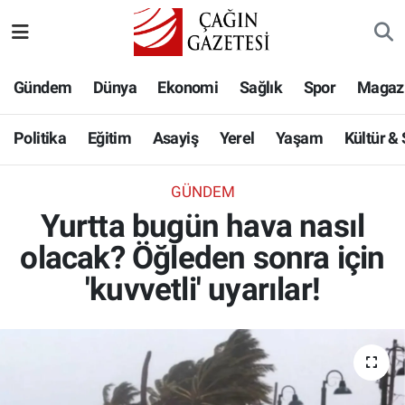
Politika
Nöbetçi Eczaneler
Gündem
Dünya
Ekonomi
Sağlık
Spor
Magaz
Eğitim
Hava Durumu
Politika
Eğitim
Asayiş
Yerel
Yaşam
Kültür &
Asayiş
Namaz Vakitleri
GÜNDEM
Yerel
Trafik Durumu
Yurtta bugün hava nasıl
olacak? Öğleden sonra için
Yaşam
Süper Lig Puan Durumu ve Fikstür
'kuvvetli' uyarılar!
Kültür & Sanat
Tüm Manşetler
Bilim-Teknoloji
Son Dakika Haberleri
Köşe Yazıları
Haber Arşivi