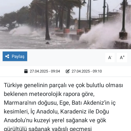
Röportaj
Video Galeri
Paylaş
-
+
A
A
27.04.2025 - 09:04
27.04.2025 - 09:10
Türkiye genelinin parçalı ve çok bulutlu olması
beklenen meteorolojik rapora göre,
Marmara'nın doğusu, Ege, Batı Akdeniz'in iç
kesimleri, İç Anadolu, Karadeniz ile Doğu
Anadolu'nu kuzeyi yerel sağanak ve gök
gürültülü sağanak yağışlı geçmesi