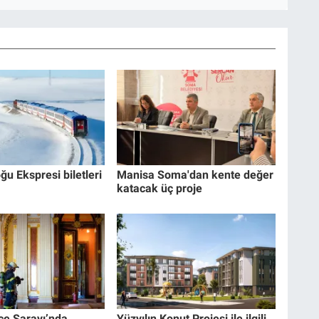
ğu Ekspresi biletleri
Manisa Soma'dan kente değer
katacak üç proje
e Sarayı’nda
Yüzyılın Konut Projesi ile ilgili