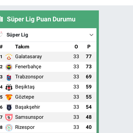
Süper Lig Puan Durumu
Süper Lig
#
Takım
O
P
Galatasaray
33
77
1
Fenerbahçe
33
73
2
Trabzonspor
33
69
3
Beşiktaş
33
59
4
Göztepe
33
55
5
Başakşehir
33
54
6
Samsunspor
33
48
7
Rizespor
33
40
8