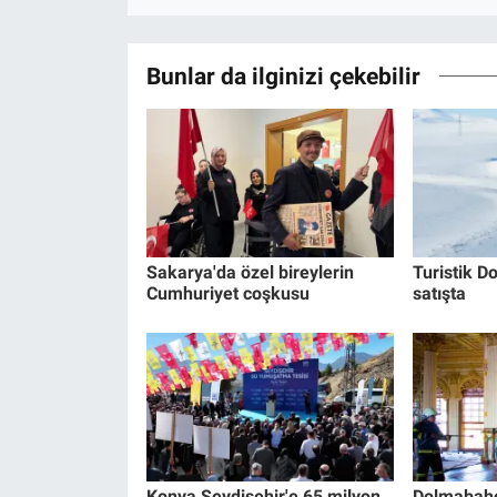
Bunlar da ilginizi çekebilir
Sakarya'da özel bireylerin
Turistik Do
Cumhuriyet coşkusu
satışta
Konya Seydişehir'e 65 milyon
Dolmabahç