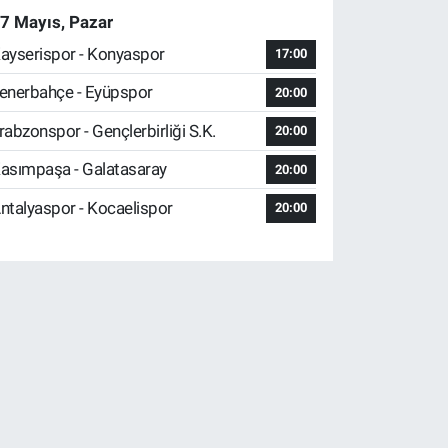
7 Mayıs, Pazar
ayserispor - Konyaspor
17:00
enerbahçe - Eyüpspor
20:00
rabzonspor - Gençlerbirliği S.K.
20:00
asımpaşa - Galatasaray
20:00
ntalyaspor - Kocaelispor
20:00