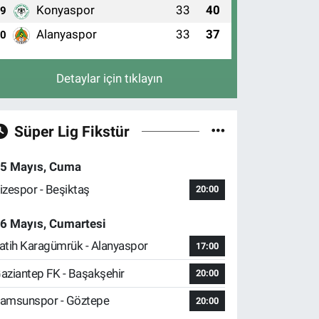
Konyaspor
33
40
9
Alanyaspor
33
37
10
Detaylar için tıklayın
Süper Lig Fikstür
5 Mayıs, Cuma
izespor - Beşiktaş
20:00
6 Mayıs, Cumartesi
atih Karagümrük - Alanyaspor
17:00
aziantep FK - Başakşehir
20:00
amsunspor - Göztepe
20:00