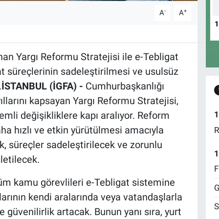
-
+
A
A
n Yargı Reformu Stratejisi ile e-Tebligat
at süreçlerinin sadeleştirilmesi ve usulsüz
.
İSTANBUL (İGFA) -
Cumhurbaşkanlığı
llarını kapsayan Yargı Reformu Stratejisi,
emli değişikliklere kapı aralıyor. Reform
1
ha hızlı ve etkin yürütülmesi amacıyla
R
k, süreçler sadeleştirilecek ve zorunlu
1
letilecek.
F
üm kamu görevlileri e-Tebligat sistemine
G
arının kendi aralarında veya vatandaşlarla
S
 güvenilirlik artacak. Bunun yanı sıra, yurt