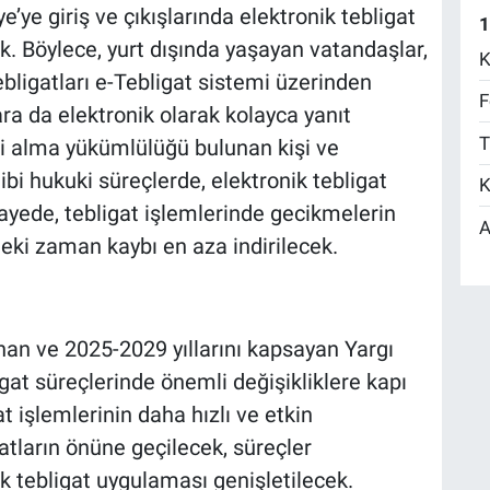
’ye giriş ve çıkışlarında elektronik tebligat
1
. Böylece, yurt dışında yaşayan vatandaşlar,
K
ebligatları e-Tebligat sistemi üzerinden
F
lara da elektronik olarak kolayca yanıt
T
si alma yükümlülüğü bulunan kişi ve
ibi hukuki süreçlerde, elektronik tebligat
K
ayede, tebligat işlemlerinde gecikmelerin
A
eki zaman kaybı en aza indirilecek.
an ve 2025-2029 yıllarını kapsayan Yargı
igat süreçlerinde önemli değişikliklere kapı
 işlemlerinin daha hızlı ve etkin
tların önüne geçilecek, süreçler
ik tebligat uygulaması genişletilecek.