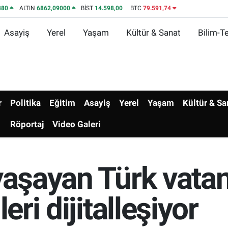
380
ALTIN
6862,09000
BİST
14.598,00
BTC
79.591,74
Asayiş
Yerel
Yaşam
Kültür & Sanat
Bilim-Te
r
Politika
Eğitim
Asayiş
Yerel
Yaşam
Kültür & Sa
Röportaj
Video Galeri
 yaşayan Türk vata
eri dijitalleşiyor