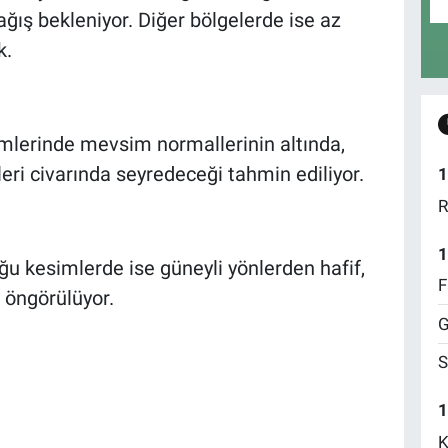
ğış bekleniyor. Diğer bölgelerde ise az
k.
imlerinde mevsim normallerinin altında,
eri civarında seyredeceği tahmin ediliyor.
1
R
1
ğu kesimlerde ise güneyli yönlerden hafif,
F
öngörülüyor.
G
S
1
K