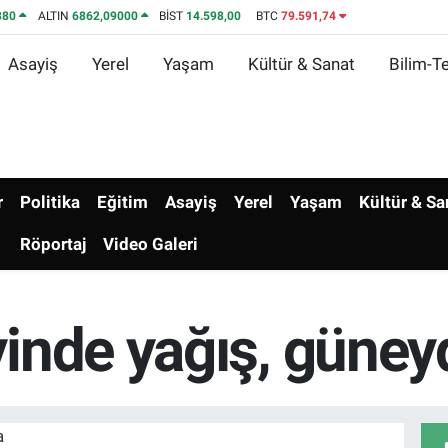
380
ALTIN
6862,09000
BİST
14.598,00
BTC
79.591,74
Asayiş
Yerel
Yaşam
Kültür & Sanat
Bilim-Te
r
Politika
Eğitim
Asayiş
Yerel
Yaşam
Kültür & Sa
Röportaj
Video Galeri
inde yağış, güney