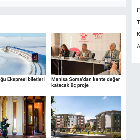
F
T
K
A
ğu Ekspresi biletleri
Manisa Soma'dan kente değer
katacak üç proje