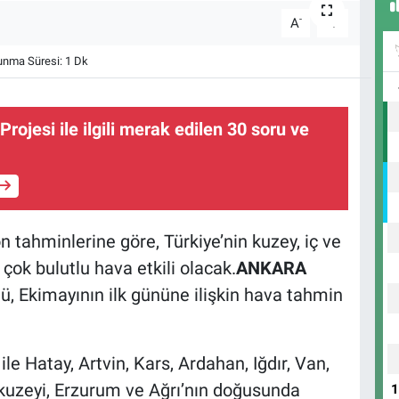
-
+
A
A
nma Süresi: 1 Dk
Projesi ile ilgili merak edilen 30 soru ve
tahminlerine göre, Türkiye’nin kuzey, iç ve
çok bulutlu hava etkili olacak.
ANKARA
, Ekimayının ilk gününe ilişkin hava tahmin
ile Hatay, Artvin, Kars, Ardahan, Iğdır, Van,
 kuzeyi, Erzurum ve Ağrı’nın doğusunda