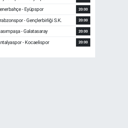
enerbahçe - Eyüpspor
20:00
rabzonspor - Gençlerbirliği S.K.
20:00
asımpaşa - Galatasaray
20:00
ntalyaspor - Kocaelispor
20:00