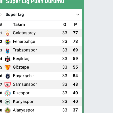
Süper Lig Puan Durumu
Süper Lig
#
Takım
O
P
Galatasaray
33
77
1
Fenerbahçe
33
73
2
Trabzonspor
33
69
3
Beşiktaş
33
59
4
Göztepe
33
55
5
Başakşehir
33
54
6
Samsunspor
33
48
7
Rizespor
33
40
8
Konyaspor
33
40
9
Alanyaspor
33
37
10