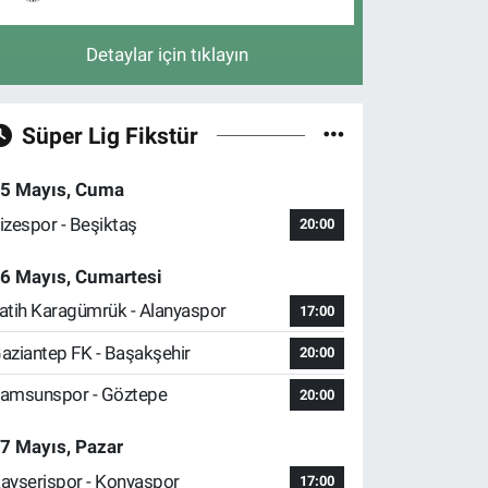
Detaylar için tıklayın
Süper Lig Fikstür
5 Mayıs, Cuma
izespor - Beşiktaş
20:00
6 Mayıs, Cumartesi
atih Karagümrük - Alanyaspor
17:00
aziantep FK - Başakşehir
20:00
amsunspor - Göztepe
20:00
7 Mayıs, Pazar
ayserispor - Konyaspor
17:00