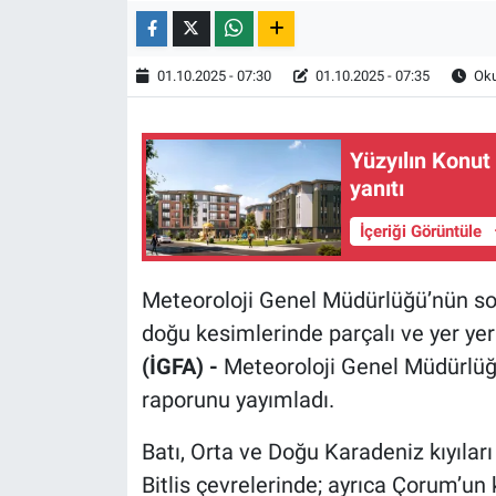
Röportaj
01.10.2025 - 07:30
01.10.2025 - 07:35
Oku
Video Galeri
Yüzyılın Konut 
yanıtı
İçeriği Görüntüle
Meteoroloji Genel Müdürlüğü’nün son 
doğu kesimlerinde parçalı ve yer yer 
(İGFA) -
Meteoroloji Genel Müdürlüğü
raporunu yayımladı.
Batı, Orta ve Doğu Karadeniz kıyıları 
Bitlis çevrelerinde; ayrıca Çorum’un