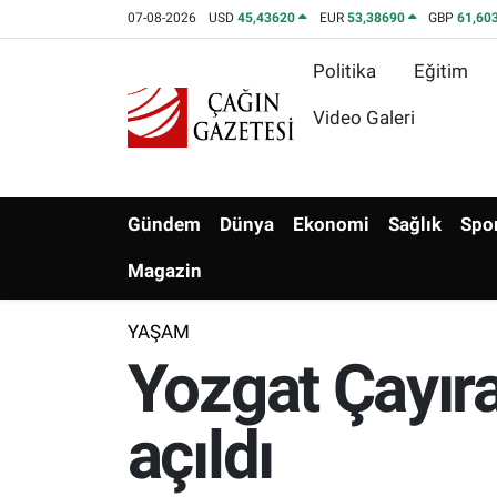
07-08-2026
USD
45,43620
EUR
53,38690
GBP
61,60
Politika
Eğitim
Politika
Nöbetçi Eczaneler
Video Galeri
Eğitim
Hava Durumu
Asayiş
Namaz Vakitleri
Gündem
Dünya
Ekonomi
Sağlık
Spo
Yerel
Trafik Durumu
Magazin
Yaşam
Süper Lig Puan Durumu ve Fikstür
YAŞAM
Yozgat Çayıra
Kültür & Sanat
Tüm Manşetler
Bilim-Teknoloji
Son Dakika Haberleri
açıldı
Köşe Yazıları
Haber Arşivi