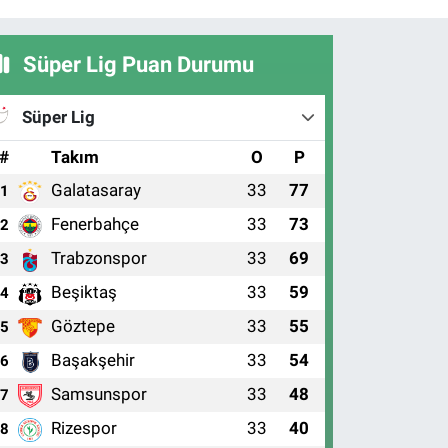
Süper Lig Puan Durumu
Süper Lig
#
Takım
O
P
Galatasaray
33
77
1
Fenerbahçe
33
73
2
Trabzonspor
33
69
3
Beşiktaş
33
59
4
Göztepe
33
55
5
Başakşehir
33
54
6
Samsunspor
33
48
7
Rizespor
33
40
8