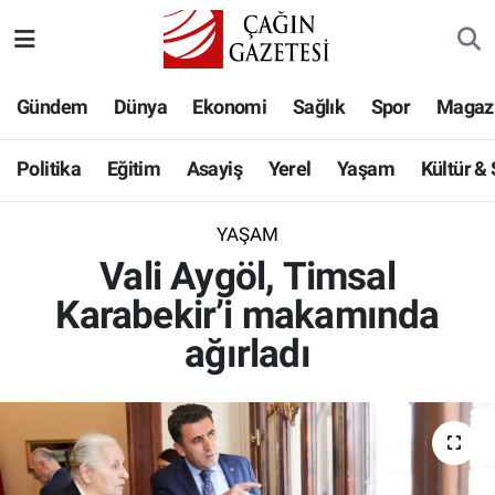
Politika
Nöbetçi Eczaneler
Gündem
Dünya
Ekonomi
Sağlık
Spor
Magaz
Eğitim
Hava Durumu
Politika
Eğitim
Asayiş
Yerel
Yaşam
Kültür &
Asayiş
Namaz Vakitleri
YAŞAM
Yerel
Trafik Durumu
Vali Aygöl, Timsal
Karabekir’i makamında
Yaşam
Süper Lig Puan Durumu ve Fikstür
ağırladı
Kültür & Sanat
Tüm Manşetler
Bilim-Teknoloji
Son Dakika Haberleri
Köşe Yazıları
Haber Arşivi