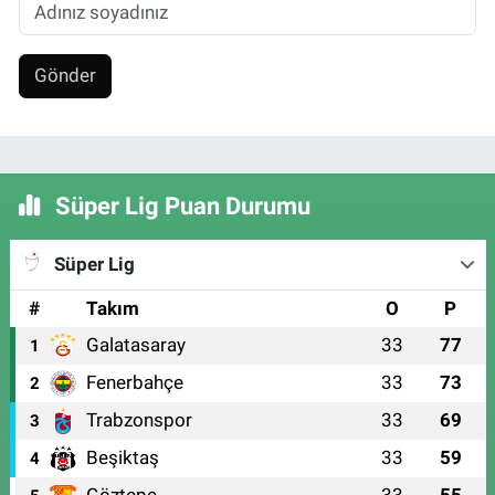
Gönder
Süper Lig Puan Durumu
Süper Lig
#
Takım
O
P
Galatasaray
33
77
1
Fenerbahçe
33
73
2
Trabzonspor
33
69
3
Beşiktaş
33
59
4
Göztepe
33
55