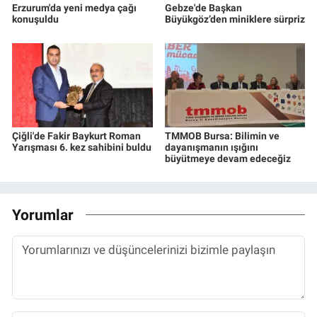
Erzurum'da yeni medya çağı
Gebze'de Başkan
konuşuldu
Büyükgöz’den miniklere sürpriz
Çiğli'de Fakir Baykurt Roman
TMMOB Bursa: Bilimin ve
Yarışması 6. kez sahibini buldu
dayanışmanın ışığını
büyütmeye devam edeceğiz
Yorumlar