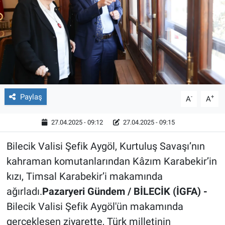
Röportaj
Video Galeri
Paylaş
-
+
A
A
27.04.2025 - 09:12
27.04.2025 - 09:15
Bilecik Valisi Şefik Aygöl, Kurtuluş Savaşı’nın
kahraman komutanlarından Kâzım Karabekir’in
kızı, Timsal Karabekir’i makamında
ağırladı.
Pazaryeri Gündem / BİLECİK (İGFA) -
Bilecik Valisi Şefik Aygöl'ün makamında
gerçekleşen ziyarette, Türk milletinin