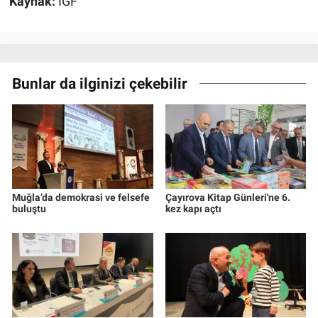
Kaynak:
İGF
Bunlar da ilginizi çekebilir
Muğla’da demokrasi ve felsefe
Çayırova Kitap Günleri'ne 6.
buluştu
kez kapı açtı