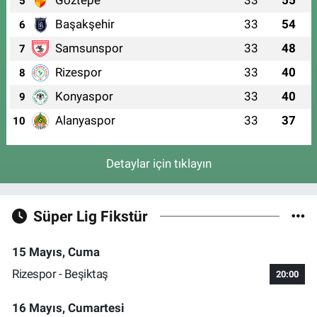
5
Başakşehir
33
54
6
Samsunspor
33
48
7
Rizespor
33
40
8
Konyaspor
33
40
9
Alanyaspor
33
37
10
Detaylar için tıklayın
Süper Lig Fikstür
15 Mayıs, Cuma
Rizespor - Beşiktaş
20:00
16 Mayıs, Cumartesi