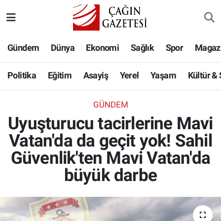
Politika
Nöbetçi Eczaneler
Gündem
Dünya
Ekonomi
Sağlık
Spor
Magaz
Eğitim
Hava Durumu
Politika
Eğitim
Asayiş
Yerel
Yaşam
Kültür &
Asayiş
Namaz Vakitleri
GÜNDEM
Yerel
Trafik Durumu
Uyuşturucu tacirlerine Mavi
Vatan'da da geçit yok! Sahil
Yaşam
Süper Lig Puan Durumu ve Fikstür
Güvenlik'ten Mavi Vatan'da
Kültür & Sanat
Tüm Manşetler
büyük darbe
Bilim-Teknoloji
Son Dakika Haberleri
Köşe Yazıları
Haber Arşivi