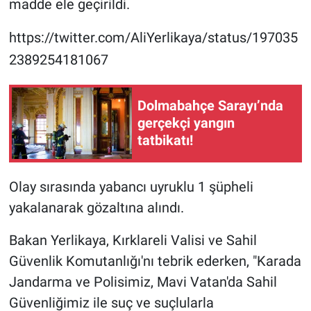
madde ele geçirildi.
https://twitter.com/AliYerlikaya/status/197035
2389254181067
Dolmabahçe Sarayı’nda
gerçekçi yangın
tatbikatı!
Olay sırasında yabancı uyruklu 1 şüpheli
yakalanarak gözaltına alındı.
Bakan Yerlikaya, Kırklareli Valisi ve Sahil
Güvenlik Komutanlığı'nı tebrik ederken, "Karada
Jandarma ve Polisimiz, Mavi Vatan'da Sahil
Güvenliğimiz ile suç ve suçlularla