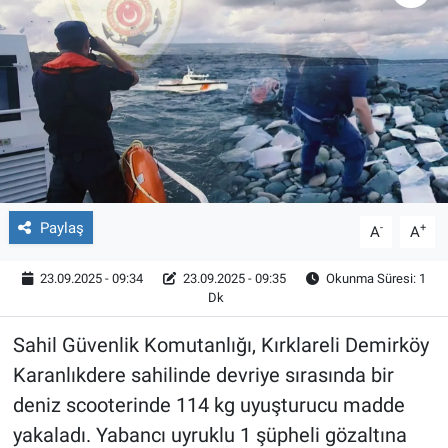
Röportaj
Video Galeri
Paylaş
-
+
A
A
23.09.2025 - 09:34
23.09.2025 - 09:35
Okunma Süresi: 1
Dk
Sahil Güvenlik Komutanlığı, Kırklareli Demirköy
Karanlıkdere sahilinde devriye sırasında bir
deniz scooterinde 114 kg uyuşturucu madde
yakaladı. Yabancı uyruklu 1 şüpheli gözaltına