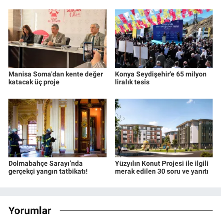
Manisa Soma'dan kente değer
Konya Seydişehir'e 65 milyon
katacak üç proje
liralık tesis
Dolmabahçe Sarayı’nda
Yüzyılın Konut Projesi ile ilgili
gerçekçi yangın tatbikatı!
merak edilen 30 soru ve yanıtı
Yorumlar