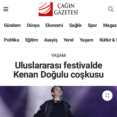
Politika
Nöbetçi Eczaneler
Gündem
Dünya
Ekonomi
Sağlık
Spor
Magaz
Eğitim
Hava Durumu
Politika
Eğitim
Asayiş
Yerel
Yaşam
Kültür &
Asayiş
Namaz Vakitleri
YAŞAM
Yerel
Trafik Durumu
Uluslararası festivalde
Kenan Doğulu coşkusu
Yaşam
Süper Lig Puan Durumu ve Fikstür
Kültür & Sanat
Tüm Manşetler
Bilim-Teknoloji
Son Dakika Haberleri
Köşe Yazıları
Haber Arşivi