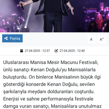
Röportaj
Video Galeri
Paylaş
-
+
A
A
27.04.2025 - 12:37
27.04.2025 - 12:40
Uluslararası Manisa Mesir Macunu Festivali,
ünlü sanatçı Kenan Doğulu’yu Manisalılarla
buluşturdu. On binlerce Manisalının büyük ilgi
gösterdiği konserde Kenan Doğulu, sevilen
şarkılarıyla meydanı dolduranları coşturdu.
Enerjisi ve sahne performansıyla festivale
damga vuran sanatçı, Manisalılara unutulmaz