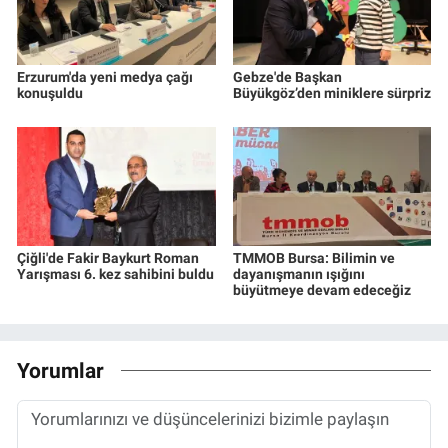
Erzurum'da yeni medya çağı
Gebze'de Başkan
konuşuldu
Büyükgöz’den miniklere sürpriz
Çiğli'de Fakir Baykurt Roman
TMMOB Bursa: Bilimin ve
Yarışması 6. kez sahibini buldu
dayanışmanın ışığını
büyütmeye devam edeceğiz
Yorumlar