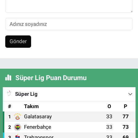
Gönder
Süper Lig Puan Durumu
Süper Lig
#
Takım
O
P
Galatasaray
33
77
1
Fenerbahçe
33
73
2
Trabzonspor
33
69
3