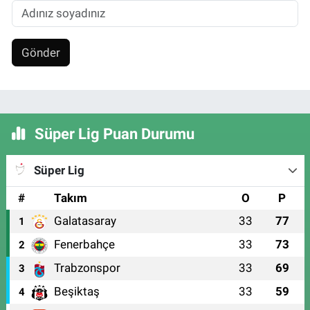
Gönder
Süper Lig Puan Durumu
Süper Lig
#
Takım
O
P
Galatasaray
33
77
1
Fenerbahçe
33
73
2
Trabzonspor
33
69
3
Beşiktaş
33
59
4