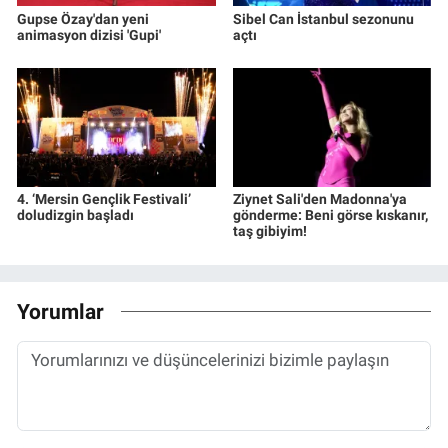
Gupse Özay'dan yeni
Sibel Can İstanbul sezonunu
animasyon dizisi 'Gupi'
açtı
4. ‘Mersin Gençlik Festivali’
Ziynet Sali'den Madonna'ya
doludizgin başladı
gönderme: Beni görse kıskanır,
taş gibiyim!
Yorumlar