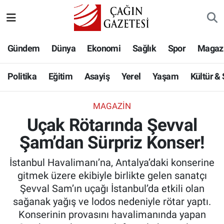
Politika
Nöbetçi Eczaneler
Gündem
Dünya
Ekonomi
Sağlık
Spor
Magaz
Eğitim
Hava Durumu
Politika
Eğitim
Asayiş
Yerel
Yaşam
Kültür &
Asayiş
Namaz Vakitleri
MAGAZIN
Yerel
Trafik Durumu
Uçak Rötarında Şevval
Şam’dan Sürpriz Konser!
Yaşam
Süper Lig Puan Durumu ve Fikstür
İstanbul Havalimanı’na, Antalya’daki konserine
Kültür & Sanat
Tüm Manşetler
gitmek üzere ekibiyle birlikte gelen sanatçı
Şevval Sam’ın uçağı İstanbul’da etkili olan
Bilim-Teknoloji
Son Dakika Haberleri
sağanak yağış ve lodos nedeniyle rötar yaptı.
Konserinin provasını havalimanında yapan
Köşe Yazıları
Haber Arşivi