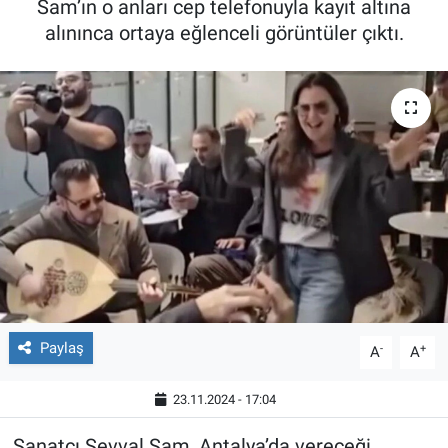
Sam’ın o anları cep telefonuyla kayıt altına
alınınca ortaya eğlenceli görüntüler çıktı.
Röportaj
Video Galeri
Paylaş
-
+
A
A
23.11.2024 - 17:04
Sanatçı Şevval Sam, Antalya’da vereceği