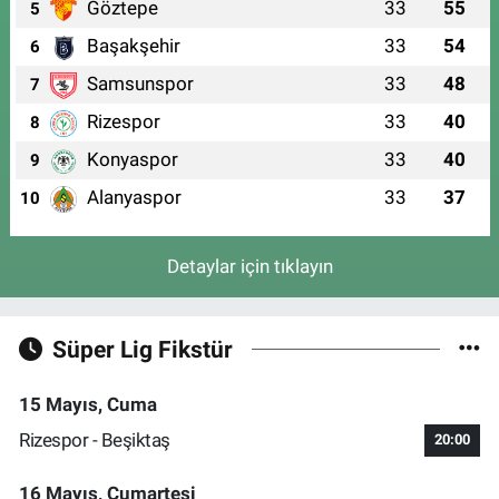
Göztepe
33
55
5
Başakşehir
33
54
6
Samsunspor
33
48
7
Rizespor
33
40
8
Konyaspor
33
40
9
Alanyaspor
33
37
10
Detaylar için tıklayın
Süper Lig Fikstür
15 Mayıs, Cuma
Rizespor - Beşiktaş
20:00
16 Mayıs, Cumartesi