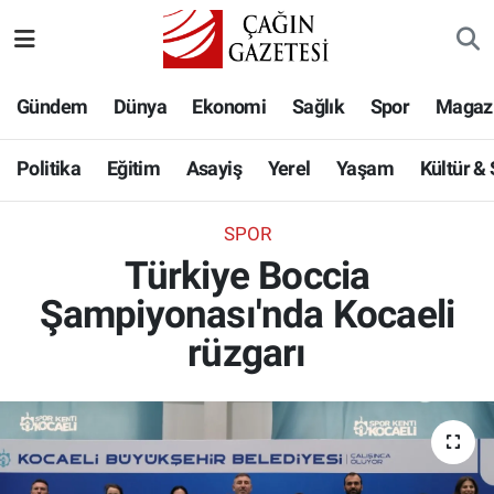
Politika
Nöbetçi Eczaneler
Gündem
Dünya
Ekonomi
Sağlık
Spor
Magaz
Eğitim
Hava Durumu
Politika
Eğitim
Asayiş
Yerel
Yaşam
Kültür &
Asayiş
Namaz Vakitleri
SPOR
Yerel
Trafik Durumu
Türkiye Boccia
Şampiyonası'nda Kocaeli
Yaşam
Süper Lig Puan Durumu ve Fikstür
rüzgarı
Kültür & Sanat
Tüm Manşetler
Bilim-Teknoloji
Son Dakika Haberleri
Köşe Yazıları
Haber Arşivi