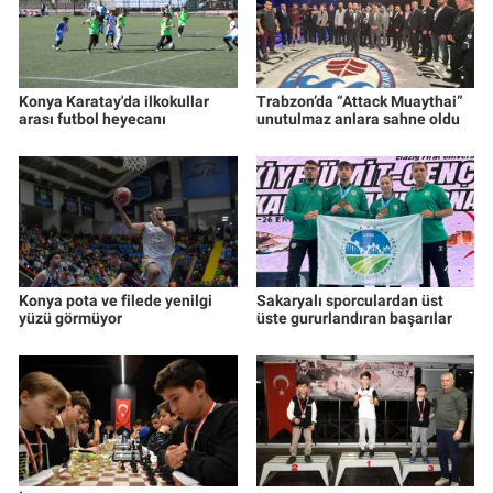
Konya Karatay'da ilkokullar
Trabzon’da “Attack Muaythai”
arası futbol heyecanı
unutulmaz anlara sahne oldu
Konya pota ve filede yenilgi
Sakaryalı sporculardan üst
yüzü görmüyor
üste gururlandıran başarılar