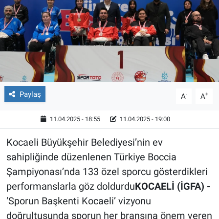
Röportaj
Video Galeri
Paylaş
-
+
A
A
11.04.2025 - 18:55
11.04.2025 - 19:00
Kocaeli Büyükşehir Belediyesi’nin ev
sahipliğinde düzenlenen Türkiye Boccia
Şampiyonası’nda 133 özel sporcu gösterdikleri
performanslarla göz doldurdu
KOCAELİ (İGFA) -
‘Sporun Başkenti Kocaeli’ vizyonu
doğrultusunda sporun her branşına önem veren