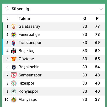
Süper Lig
#
Takım
O
P
Galatasaray
33
77
1
Fenerbahçe
33
73
2
Trabzonspor
33
69
3
Beşiktaş
33
59
4
Göztepe
33
55
5
Başakşehir
33
54
6
Samsunspor
33
48
7
Rizespor
33
40
8
Konyaspor
33
40
9
Alanyaspor
33
37
10