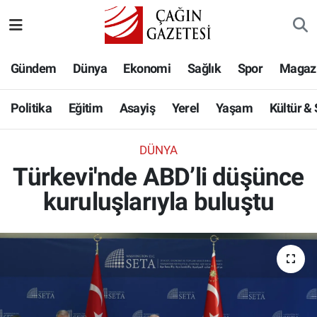
Politika
Nöbetçi Eczaneler
Gündem
Dünya
Ekonomi
Sağlık
Spor
Magaz
Eğitim
Hava Durumu
Politika
Eğitim
Asayiş
Yerel
Yaşam
Kültür &
Asayiş
Namaz Vakitleri
DÜNYA
Yerel
Trafik Durumu
Türkevi'nde ABD’li düşünce
kuruluşlarıyla buluştu
Yaşam
Süper Lig Puan Durumu ve Fikstür
Kültür & Sanat
Tüm Manşetler
Bilim-Teknoloji
Son Dakika Haberleri
Köşe Yazıları
Haber Arşivi