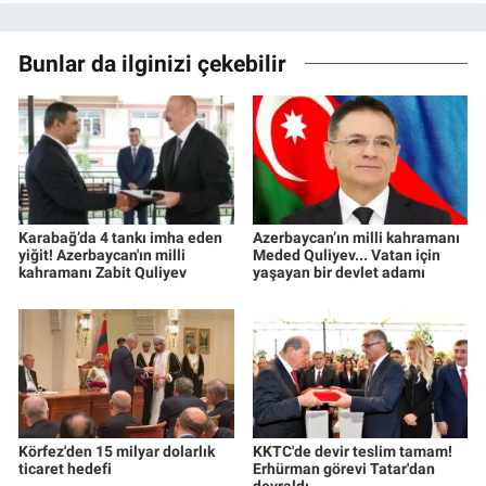
Bunlar da ilginizi çekebilir
Karabağ’da 4 tankı imha eden
Azerbaycan’ın milli kahramanı
yiğit! Azerbaycan'ın milli
Meded Quliyev... Vatan için
kahramanı Zabit Quliyev
yaşayan bir devlet adamı
Körfez'den 15 milyar dolarlık
KKTC'de devir teslim tamam!
ticaret hedefi
Erhürman görevi Tatar'dan