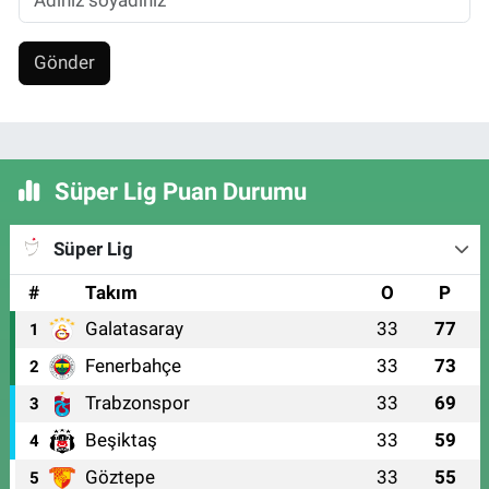
Gönder
Süper Lig Puan Durumu
Süper Lig
#
Takım
O
P
Galatasaray
33
77
1
Fenerbahçe
33
73
2
Trabzonspor
33
69
3
Beşiktaş
33
59
4
Göztepe
33
55
5