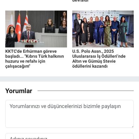
devraldı
KKTC'de Erhürman göreve
U.S. Polo Assn., 2025
başladı... "Kıbrıs Türk halkının
Uluslararası İş Ödülleri’nde
huzuru ve refahı için
Altın ve Gümüş Stevie
çalışacağım"
ödüllerini kazandı
Yorumlar