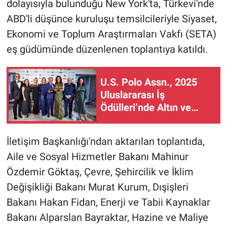
dolayısıyla bulunduğu New York'ta, Türkevi'nde
ABD'li düşünce kuruluşu temsilcileriyle Siyaset,
Ekonomi ve Toplum Araştırmaları Vakfı (SETA)
eş güdümünde düzenlenen toplantıya katıldı.
U.S. Polo Assn., 2025
Uluslararası İş
Ödülleri’nde Altın ve
Gümüş Stevie ödüllerini
kazandı
İletişim Başkanlığı'ndan aktarılan toplantıda,
Aile ve Sosyal Hizmetler Bakanı Mahinur
Özdemir Göktaş, Çevre, Şehircilik ve İklim
Değişikliği Bakanı Murat Kurum, Dışişleri
Bakanı Hakan Fidan, Enerji ve Tabii Kaynaklar
Bakanı Alparslan Bayraktar, Hazine ve Maliye