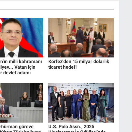
’ın milli kahramanı
Körfez'den 15 milyar dolarlık
yev... Vatan için
ticaret hedefi
r devlet adamı
rhürman göreve
U.S. Polo Assn., 2025