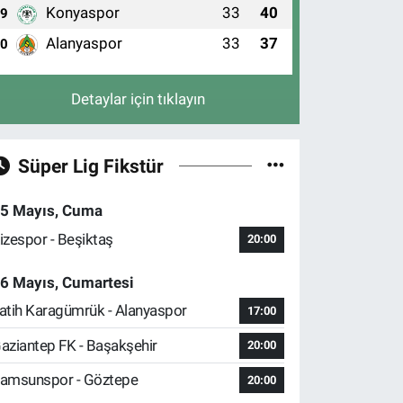
Konyaspor
33
40
9
Alanyaspor
33
37
10
Detaylar için tıklayın
Süper Lig Fikstür
5 Mayıs, Cuma
izespor - Beşiktaş
20:00
6 Mayıs, Cumartesi
atih Karagümrük - Alanyaspor
17:00
aziantep FK - Başakşehir
20:00
amsunspor - Göztepe
20:00