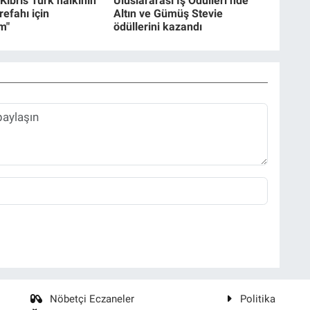
"Kıbrıs Türk halkının
Uluslararası İş Ödülleri’nde
refahı için
Altın ve Gümüş Stevie
m"
ödüllerini kazandı
Nöbetçi Eczaneler
Politika