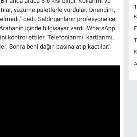
Bir anda araca 5-6 kişi bindi. Kollarımı ve
1
tılar, yüzüme paletlerle vurdular. Direndim,
K
lmedi.” dedi. Saldırganların profesyonelce
 “Arabanın içinde bilgisayar vardı. WhatsApp
F
ni kontrol ettiler. Telefonlarımı, kartlarımı,
T
ler. Sonra beni dağın başına atıp kaçtılar,”
K
A