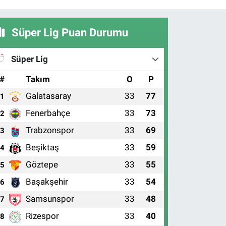
Süper Lig Puan Durumu
Süper Lig
#
Takım
O
P
Galatasaray
33
77
1
Fenerbahçe
33
73
2
Trabzonspor
33
69
3
Beşiktaş
33
59
4
Göztepe
33
55
5
Başakşehir
33
54
6
Samsunspor
33
48
7
Rizespor
33
40
8