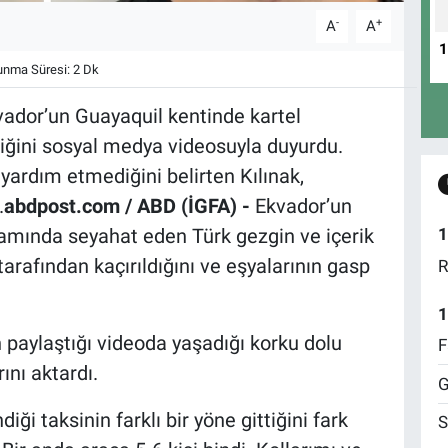
-
+
A
A
nma Süresi: 2 Dk
ador’un Guayaquil kentinde kartel
ldiğini sosyal medya videosuyla duyurdu.
ardım etmediğini belirten Kılınak,
.
abdpost.com / ABD (İGFA) -
Ekvador’un
amında seyahat eden Türk gezgin ve içerik
1
tarafından kaçırıldığını ve eşyalarının gasp
R
1
 paylaştığı videoda yaşadığı korku dolu
F
ını aktardı.
G
iği taksinin farklı bir yöne gittiğini fark
S