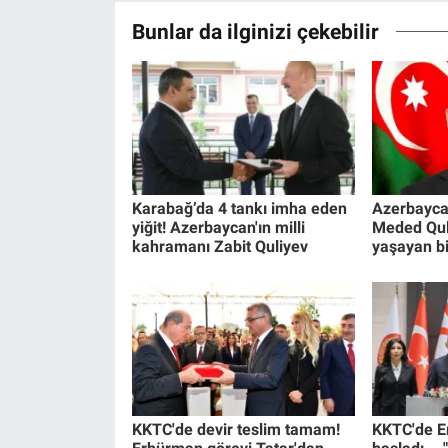
Bunlar da ilginizi çekebilir
Karabağ’da 4 tankı imha eden
Azerbaycan
yiğit! Azerbaycan'ın milli
Meded Quli
kahramanı Zabit Quliyev
yaşayan bi
KKTC'de devir teslim tamam!
KKTC'de E