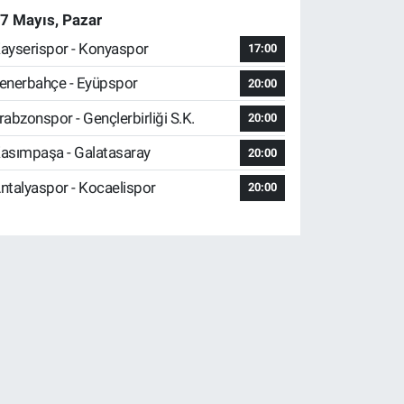
7 Mayıs, Pazar
ayserispor - Konyaspor
17:00
enerbahçe - Eyüpspor
20:00
rabzonspor - Gençlerbirliği S.K.
20:00
asımpaşa - Galatasaray
20:00
ntalyaspor - Kocaelispor
20:00