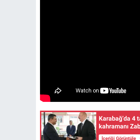
Karabağ’da 4 ta
kahramanı Zab
İçeriği Görüntüle