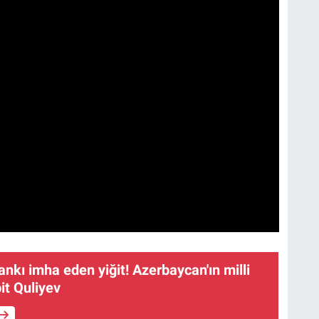
nkı imha eden yiğit! Azerbaycan'ın milli
it Quliyev