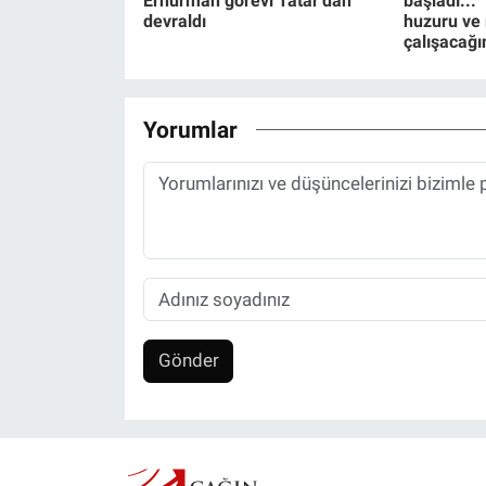
Erhürman görevi Tatar'dan
başladı... 
devraldı
huzuru ve 
çalışacağı
Yorumlar
Gönder