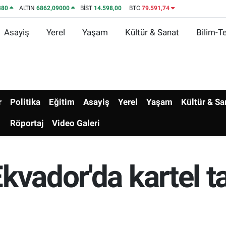
380
ALTIN
6862,09000
BİST
14.598,00
BTC
79.591,74
Asayiş
Yerel
Yaşam
Kültür & Sanat
Bilim-Te
r
Politika
Eğitim
Asayiş
Yerel
Yaşam
Kültür & Sa
Röportaj
Video Galeri
kvador'da kartel t