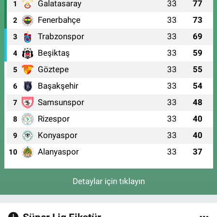
Galatasaray
33
77
1
Fenerbahçe
33
73
2
Trabzonspor
33
69
3
Beşiktaş
33
59
4
Göztepe
33
55
5
Başakşehir
33
54
6
Samsunspor
33
48
7
Rizespor
33
40
8
Konyaspor
33
40
9
Alanyaspor
33
37
10
Detaylar için tıklayın