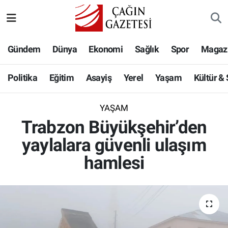
Politika
Nöbetçi Eczaneler
Gündem
Dünya
Ekonomi
Sağlık
Spor
Magaz
Eğitim
Hava Durumu
Politika
Eğitim
Asayiş
Yerel
Yaşam
Kültür &
Asayiş
Namaz Vakitleri
YAŞAM
Yerel
Trafik Durumu
Trabzon Büyükşehir’den
yaylalara güvenli ulaşım
Yaşam
Süper Lig Puan Durumu ve Fikstür
hamlesi
Kültür & Sanat
Tüm Manşetler
Bilim-Teknoloji
Son Dakika Haberleri
Köşe Yazıları
Haber Arşivi