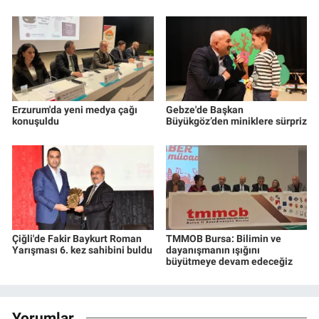
Erzurum'da yeni medya çağı
Gebze'de Başkan
konuşuldu
Büyükgöz’den miniklere sürpriz
Çiğli'de Fakir Baykurt Roman
TMMOB Bursa: Bilimin ve
Yarışması 6. kez sahibini buldu
dayanışmanın ışığını
büyütmeye devam edeceğiz
Yorumlar