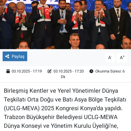
Röportaj
Video Galeri
Paylaş
-
+
A
A
03.10.2025 - 17:19
03.10.2025 - 17:20
Okunma Süresi: 6
Dk
Birleşmiş Kentler ve Yerel Yönetimler Dünya
Teşkilatı Orta Doğu ve Batı Asya Bölge Teşkilatı
(UCLG-MEVA) 2025 Kongresi Konya’da yapıldı.
Trabzon Büyükşehir Belediyesi UCLG-MEWA
Dünya Konseyi ve Yönetim Kurulu Üyeliği'ne,