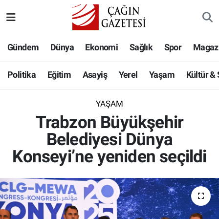
Politika
Nöbetçi Eczaneler
Gündem
Dünya
Ekonomi
Sağlık
Spor
Magaz
Eğitim
Hava Durumu
Politika
Eğitim
Asayiş
Yerel
Yaşam
Kültür &
Asayiş
Namaz Vakitleri
YAŞAM
Yerel
Trafik Durumu
Trabzon Büyükşehir
Belediyesi Dünya
Yaşam
Süper Lig Puan Durumu ve Fikstür
Konseyi’ne yeniden seçildi
Kültür & Sanat
Tüm Manşetler
Bilim-Teknoloji
Son Dakika Haberleri
Köşe Yazıları
Haber Arşivi