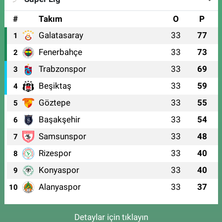
#
Takım
O
P
Galatasaray
33
77
1
Fenerbahçe
33
73
2
Trabzonspor
33
69
3
Beşiktaş
33
59
4
Göztepe
33
55
5
Başakşehir
33
54
6
Samsunspor
33
48
7
Rizespor
33
40
8
Konyaspor
33
40
9
Alanyaspor
33
37
10
Detaylar için tıklayın