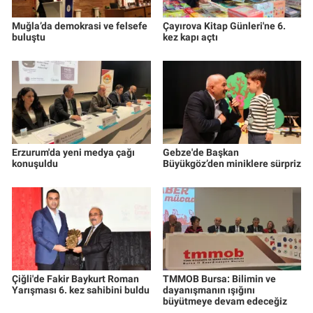
Muğla’da demokrasi ve felsefe
Çayırova Kitap Günleri'ne 6.
buluştu
kez kapı açtı
Erzurum'da yeni medya çağı
Gebze'de Başkan
konuşuldu
Büyükgöz’den miniklere sürpriz
Çiğli'de Fakir Baykurt Roman
TMMOB Bursa: Bilimin ve
Yarışması 6. kez sahibini buldu
dayanışmanın ışığını
büyütmeye devam edeceğiz