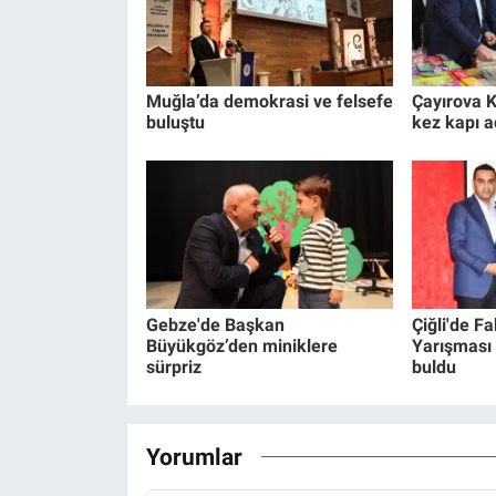
Muğla’da demokrasi ve felsefe
Çayırova K
buluştu
kez kapı a
Gebze'de Başkan
Çiğli'de F
Büyükgöz’den miniklere
Yarışması 
sürpriz
buldu
Yorumlar