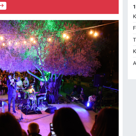
1
K
F
T
K
A