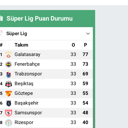
Süper Lig Puan Durumu
Süper Lig
#
Takım
O
P
Galatasaray
33
77
1
Fenerbahçe
33
73
2
Trabzonspor
33
69
3
Beşiktaş
33
59
4
Göztepe
33
55
5
Başakşehir
33
54
6
Samsunspor
33
48
7
Rizespor
33
40
8