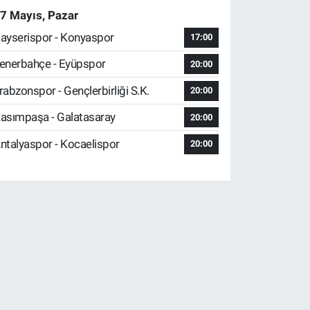
7 Mayıs, Pazar
ayserispor - Konyaspor
17:00
enerbahçe - Eyüpspor
20:00
rabzonspor - Gençlerbirliği S.K.
20:00
asımpaşa - Galatasaray
20:00
ntalyaspor - Kocaelispor
20:00