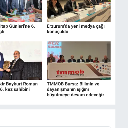
itap Günleri'ne 6.
Erzurum'da yeni medya çağı
çtı
konuşuldu
akir Baykurt Roman
TMMOB Bursa: Bilimin ve
6. kez sahibini
dayanışmanın ışığını
büyütmeye devam edeceğiz