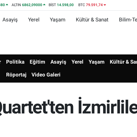
380
ALTIN
6862,09000
BİST
14.598,00
BTC
79.591,74
Asayiş
Yerel
Yaşam
Kültür & Sanat
Bilim-Te
r
Politika
Eğitim
Asayiş
Yerel
Yaşam
Kültür & Sa
Röportaj
Video Galeri
uartet'ten İzmirli