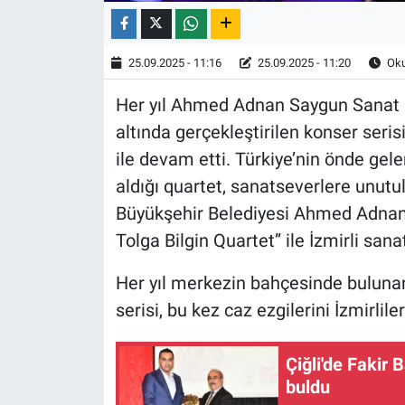
25.09.2025 - 11:16
25.09.2025 - 11:20
Oku
Her yıl Ahmed Adnan Saygun Sanat M
altında gerçekleştirilen konser seris
ile devam etti. Türkiye’nin önde gele
aldığı quartet, sanatseverlere unutu
Büyükşehir Belediyesi Ahmed Adnan 
Tolga Bilgin Quartet” ile İzmirli sana
Her yıl merkezin bahçesinde bulunan
serisi, bu kez caz ezgilerini İzmirlile
Çiğli'de Fakir
buldu