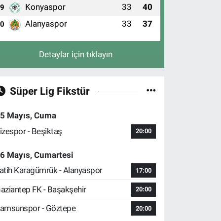
Konyaspor
33
40
9
Alanyaspor
33
37
10
Detaylar için tıklayın
Süper Lig Fikstür
5 Mayıs, Cuma
izespor - Beşiktaş
20:00
6 Mayıs, Cumartesi
atih Karagümrük - Alanyaspor
17:00
aziantep FK - Başakşehir
20:00
amsunspor - Göztepe
20:00