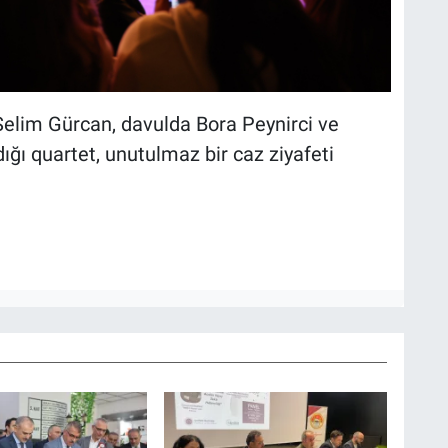
Selim Gürcan, davulda Bora Peynirci ve
ığı quartet, unutulmaz bir caz ziyafeti