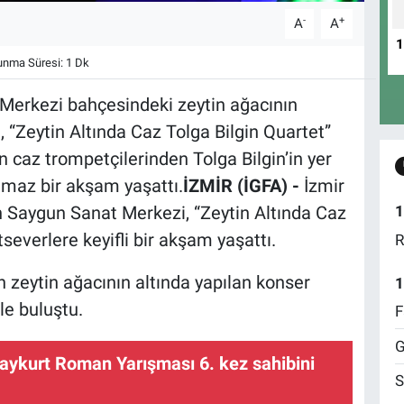
-
+
A
A
nma Süresi: 1 Dk
erkezi bahçesindeki zeytin ağacının
i, “Zeytin Altında Caz Tolga Bilgin Quartet”
n caz trompetçilerinden Tolga Bilgin’in yer
lmaz bir akşam yaşattı.
İZMİR (İGFA) -
İzmir
Saygun Sanat Merkezi, “Zeytin Altında Caz
1
tseverlere keyifli bir akşam yaşattı.
R
 zeytin ağacının altında yapılan konser
1
rle buluştu.
F
G
 Baykurt Roman Yarışması 6. kez sahibini
S