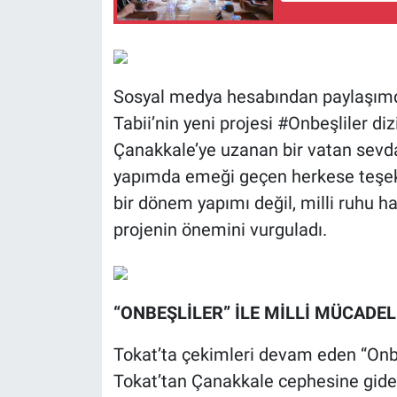
Sosyal medya hesabından paylaşımda
Tabii’nin yeni projesi #Onbeşliler dizi
Çanakkale’ye uzanan bir vatan sevdas
yapımda emeği geçen herkese teşekk
bir dönem yapımı değil, milli ruhu hat
projenin önemini vurguladı.
“ONBEŞLİLER” İLE MİLLİ MÜCADE
Tokat’ta çekimleri devam eden “Onbe
Tokat’tan Çanakkale cephesine gide