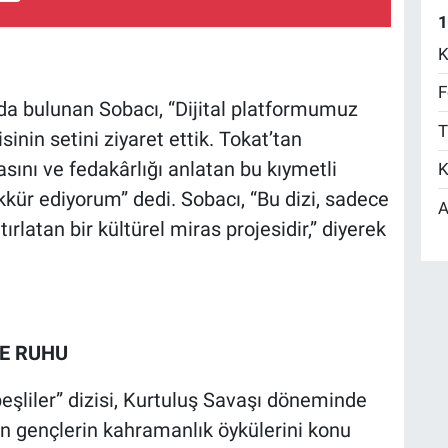
1
K
F
 bulunan Sobacı, “Dijital platformumuz
T
sinin setini ziyaret ettik. Tokat’tan
ını ve fedakârlığı anlatan bu kıymetli
K
ür ediyorum” dedi. Sobacı, “Bu dizi, sadece
A
ırlatan bir kültürel miras projesidir,” diyerek
LE RUHU
şliler” dizisi, Kurtuluş Savaşı döneminde
n gençlerin kahramanlık öykülerini konu