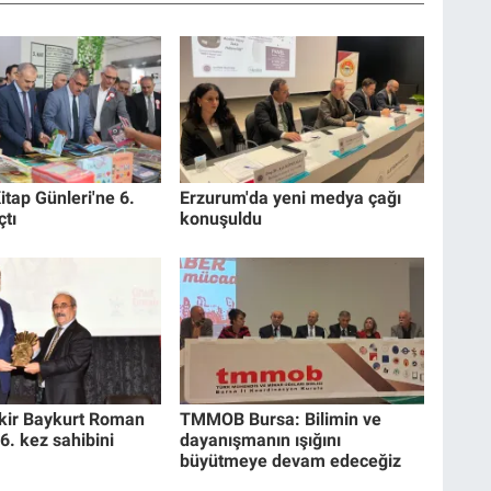
itap Günleri'ne 6.
Erzurum'da yeni medya çağı
çtı
konuşuldu
akir Baykurt Roman
TMMOB Bursa: Bilimin ve
6. kez sahibini
dayanışmanın ışığını
büyütmeye devam edeceğiz