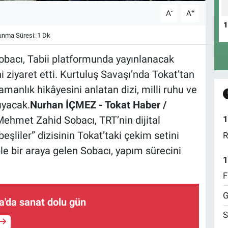
-
+
A
A
nma Süresi: 1 Dk
acı, Tabii platformunda yayınlanacak
ni ziyaret etti. Kurtuluş Savaşı’nda Tokat’tan
anlık hikâyesini anlatan dizi, milli ruhu ve
ıyacak.
Nurhan İÇMEZ - Tokat Haber /
hmet Zahid Sobacı, TRT’nin dijital
1
şliler” dizisinin Tokat’taki çekim setini
R
ple bir araya gelen Sobacı, yapım sürecini
1
F
G
şa'da sanat dolu gün
S