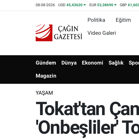
08-08-2026
USD
45,43620
EUR
53,38690
GBP
61,60
Politika
Eğitim
Politika
Nöbetçi Eczaneler
Video Galeri
Eğitim
Hava Durumu
Asayiş
Namaz Vakitleri
Gündem
Dünya
Ekonomi
Sağlık
Spo
Yerel
Trafik Durumu
Magazin
Yaşam
Süper Lig Puan Durumu ve Fikstür
YAŞAM
Tokat'tan Çan
Kültür & Sanat
Tüm Manşetler
Bilim-Teknoloji
Son Dakika Haberleri
'Onbeşliler' T
Köşe Yazıları
Haber Arşivi