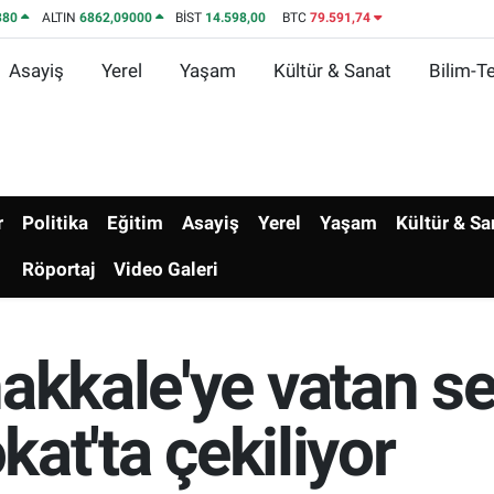
380
ALTIN
6862,09000
BİST
14.598,00
BTC
79.591,74
Asayiş
Yerel
Yaşam
Kültür & Sanat
Bilim-Te
r
Politika
Eğitim
Asayiş
Yerel
Yaşam
Kültür & Sa
Röportaj
Video Galeri
akkale'ye vatan se
okat'ta çekiliyor