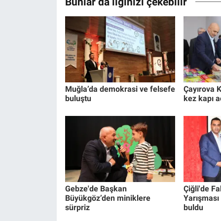
Bunlar da ilginizi çekebilir
Muğla’da demokrasi ve felsefe
Çayırova K
buluştu
kez kapı a
Gebze'de Başkan
Çiğli'de F
Büyükgöz’den miniklere
Yarışması 
sürpriz
buldu