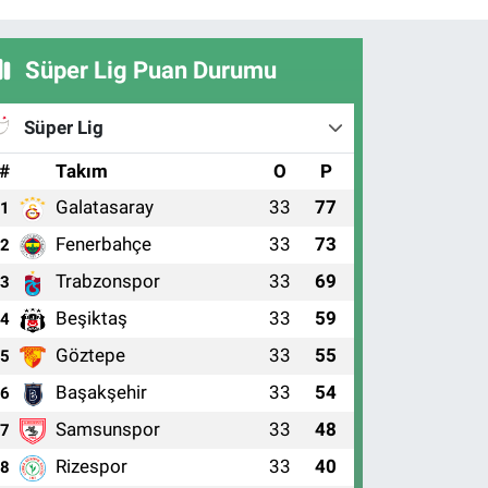
Süper Lig Puan Durumu
Süper Lig
#
Takım
O
P
Galatasaray
33
77
1
Fenerbahçe
33
73
2
Trabzonspor
33
69
3
Beşiktaş
33
59
4
Göztepe
33
55
5
Başakşehir
33
54
6
Samsunspor
33
48
7
Rizespor
33
40
8