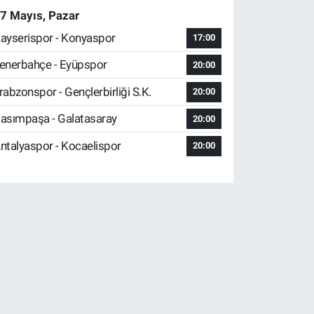
7 Mayıs, Pazar
ayserispor - Konyaspor
17:00
enerbahçe - Eyüpspor
20:00
rabzonspor - Gençlerbirliği S.K.
20:00
asımpaşa - Galatasaray
20:00
ntalyaspor - Kocaelispor
20:00