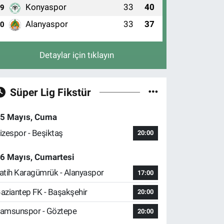
Konyaspor
33
40
9
Alanyaspor
33
37
10
Detaylar için tıklayın
Süper Lig Fikstür
5 Mayıs, Cuma
izespor - Beşiktaş
20:00
6 Mayıs, Cumartesi
atih Karagümrük - Alanyaspor
17:00
aziantep FK - Başakşehir
20:00
amsunspor - Göztepe
20:00