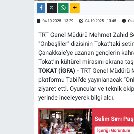
04.10.2025 - 13:29
04.10.2025 - 13:45
Oku
TRT Genel Müdürü Mehmet Zahid Sob
“Onbeşliler” dizisinin Tokat’taki seti
Çanakkale’ye uzanan gençlerin kahram
Tokat’ın kültürel mirasını ekrana taş
TOKAT (İGFA) -
TRT Genel Müdürü Me
platformu Tabii’de yayınlanacak “Onbe
ziyaret etti. Oyuncular ve teknik eki
yerinde inceleyerek bilgi aldı.
Selim Sırrı Pa
İçeriği Görüntüle