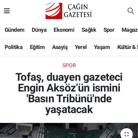
Politika
Nöbetçi Eczaneler
Gündem
Dünya
Ekonomi
Sağlık
Spor
Magaz
Eğitim
Hava Durumu
Politika
Eğitim
Asayiş
Yerel
Yaşam
Kültür &
Asayiş
Namaz Vakitleri
SPOR
Yerel
Trafik Durumu
Tofaş, duayen gazeteci
Engin Aksöz’ün ismini
Yaşam
Süper Lig Puan Durumu ve Fikstür
'Basın Tribünü'nde
Kültür & Sanat
Tüm Manşetler
yaşatacak
Bilim-Teknoloji
Son Dakika Haberleri
Köşe Yazıları
Haber Arşivi