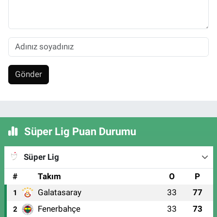
Gönder
Süper Lig Puan Durumu
Süper Lig
#
Takım
O
P
Galatasaray
33
77
1
Fenerbahçe
33
73
2