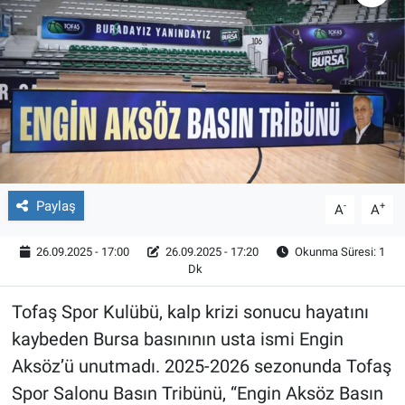
Röportaj
Video Galeri
Paylaş
-
+
A
A
26.09.2025 - 17:00
26.09.2025 - 17:20
Okunma Süresi: 1
Dk
Tofaş Spor Kulübü, kalp krizi sonucu hayatını
kaybeden Bursa basınının usta ismi Engin
Aksöz’ü unutmadı. 2025-2026 sezonunda Tofaş
Spor Salonu Basın Tribünü, “Engin Aksöz Basın