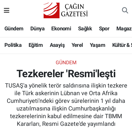
Politika
Nöbetçi Eczaneler
Gündem
Dünya
Ekonomi
Sağlık
Spor
Magaz
Eğitim
Hava Durumu
Politika
Eğitim
Asayiş
Yerel
Yaşam
Kültür &
Asayiş
Namaz Vakitleri
GÜNDEM
Yerel
Trafik Durumu
Tezkereler 'Resmi'leşti
Yaşam
Süper Lig Puan Durumu ve Fikstür
TUSAŞ'a yönelik terör saldırısına ilişkin tezkere
ile Türk askerinin Lübnan ve Orta Afrika
Kültür & Sanat
Tüm Manşetler
Cumhuriyeti'ndeki görev sürelerinin 1 yıl daha
uzatılmasına ilişkin Cumhurbaşkanlığı
Bilim-Teknoloji
Son Dakika Haberleri
tezkerelerinin kabul edilmesine dair TBMM
Kararları, Resmi Gazete'de yayımlandı
Köşe Yazıları
Haber Arşivi