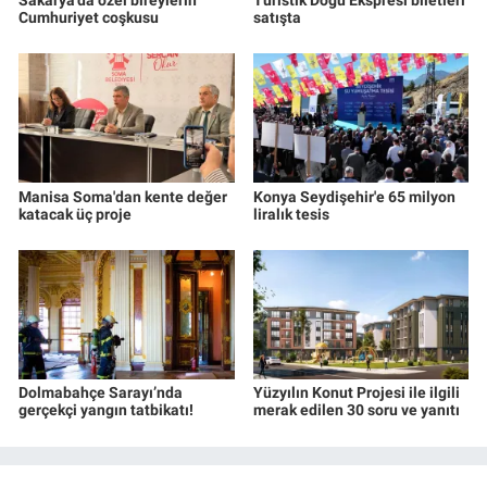
Cumhuriyet coşkusu
satışta
Manisa Soma'dan kente değer
Konya Seydişehir'e 65 milyon
katacak üç proje
liralık tesis
Dolmabahçe Sarayı’nda
Yüzyılın Konut Projesi ile ilgili
gerçekçi yangın tatbikatı!
merak edilen 30 soru ve yanıtı