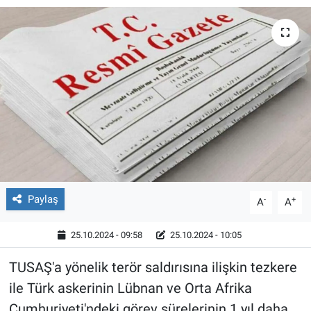
Röportaj
Video Galeri
Paylaş
-
+
A
A
25.10.2024 - 09:58
25.10.2024 - 10:05
TUSAŞ'a yönelik terör saldırısına ilişkin tezkere
ile Türk askerinin Lübnan ve Orta Afrika
Cumhuriyeti'ndeki görev sürelerinin 1 yıl daha