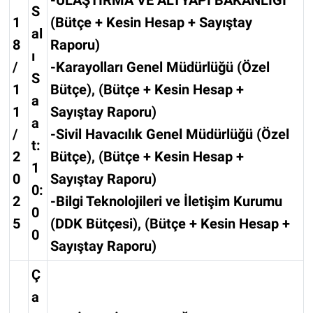
S
1
(Bütçe + Kesin Hesap + Sayıştay
al
8
Raporu)
ı
/
-Karayolları Genel Müdürlüğü (Özel
S
1
Bütçe), (Bütçe + Kesin Hesap +
a
1
Sayıştay Raporu)
a
/
-Sivil Havacılık Genel Müdürlüğü (Özel
t:
2
Bütçe), (Bütçe + Kesin Hesap +
1
0
Sayıştay Raporu)
0:
2
-Bilgi Teknolojileri ve İletişim Kurumu
0
5
(DDK Bütçesi), (Bütçe + Kesin Hesap +
0
Sayıştay Raporu)
Ç
a