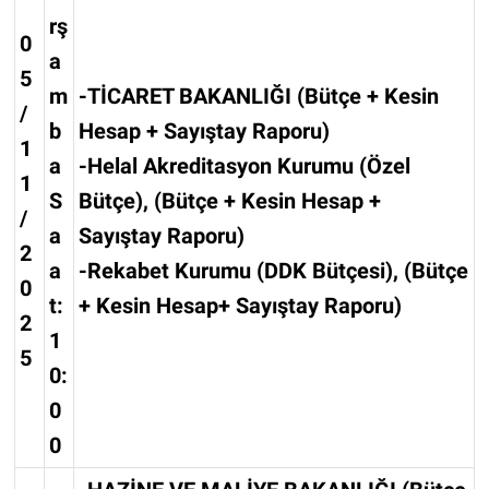
rş
0
a
5
m
-TİCARET BAKANLIĞI (Bütçe + Kesin
/
b
Hesap + Sayıştay Raporu)
1
a
-Helal Akreditasyon Kurumu (Özel
1
S
Bütçe), (Bütçe + Kesin Hesap +
/
a
Sayıştay Raporu)
2
a
-Rekabet Kurumu (DDK Bütçesi), (Bütçe
0
t:
+ Kesin Hesap+ Sayıştay Raporu)
2
1
5
0:
0
0