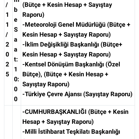
/
(Bütçe + Kesin Hesap + Sayıştay
b
1
Raporu)
e
1
-Meteoroloji Genel Müdürlüğü (Bütçe +
S
/
Kesin Hesap + Sayıştay Raporu)
a
2
-İklim Değişikliği Başkanlığı (Bütçe+
a
0
Kesin Hesap + Sayıştay Raporu)
t:
2
-Kentsel Dönüşüm Başkanlığı (Özel
1
5
Bütçe), (Bütçe + Kesin Hesap +
0:
Sayıştay Raporu)
0
-Türkiye Çevre Ajansı (Sayıştay Raporu)
0
-CUMHURBAŞKANLIĞI (Bütçe + Kesin
Hesap + Sayıştay Raporu)
-Milli İstihbarat Teşkilatı Başkanlığı