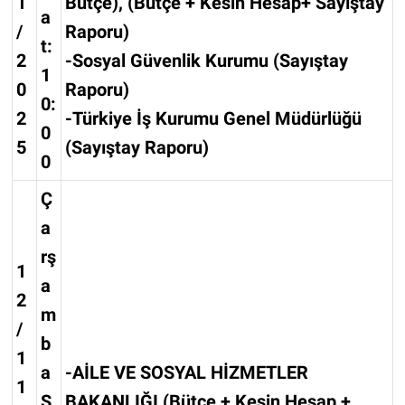
1
Bütçe), (Bütçe + Kesin Hesap+ Sayıştay
a
/
Raporu)
t:
2
-Sosyal Güvenlik Kurumu (Sayıştay
1
0
Raporu)
0:
2
-Türkiye İş Kurumu Genel Müdürlüğü
0
5
(Sayıştay Raporu)
0
Ç
a
rş
1
a
2
m
/
b
1
a
-AİLE VE SOSYAL HİZMETLER
1
S
BAKANLIĞI (Bütçe + Kesin Hesap +