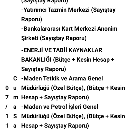
(Sayıştay Raporu)
-Yatırımcı Tazmin Merkezi (Sayıştay
Raporu)
-Bankalararası Kart Merkezi Anonim
Şirketi (Sayıştay Raporu)
-ENERJİ VE TABİİ KAYNAKLAR
BAKANLIĞI (Bütçe + Kesin Hesap +
Sayıştay Raporu)
C
-Maden Tetkik ve Arama Genel
0
u
Müdürlüğü (Özel Bütçe), (Bütçe + Kesin
7
m
Hesap + Sayıştay Raporu)
/
a
-Maden ve Petrol İşleri Genel
1
S
Müdürlüğü (Özel Bütçe), (Bütçe + Kesin
1
a
Hesap + Sayıştay Raporu)