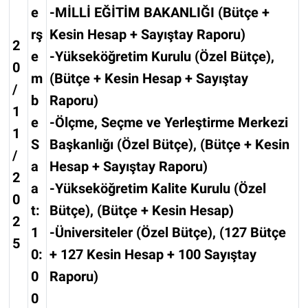
e
-MİLLİ EĞİTİM BAKANLIĞI (Bütçe +
rş
Kesin Hesap + Sayıştay Raporu)
2
e
-Yükseköğretim Kurulu (Özel Bütçe),
0
m
(Bütçe + Kesin Hesap + Sayıştay
/
b
Raporu)
1
e
-Ölçme, Seçme ve Yerleştirme Merkezi
1
S
Başkanlığı (Özel Bütçe), (Bütçe + Kesin
/
a
Hesap + Sayıştay Raporu)
2
a
-Yükseköğretim Kalite Kurulu (Özel
0
t:
Bütçe), (Bütçe + Kesin Hesap)
2
1
-Üniversiteler (Özel Bütçe), (127 Bütçe
5
0:
+ 127 Kesin Hesap + 100 Sayıştay
0
Raporu)
0