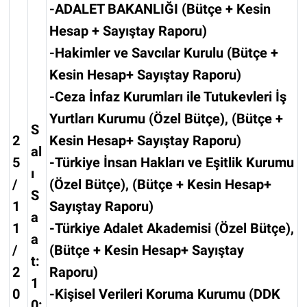
-ADALET BAKANLIĞI (Bütçe + Kesin
Hesap + Sayıştay Raporu)
-Hakimler ve Savcılar Kurulu (Bütçe +
Kesin Hesap+ Sayıştay Raporu)
-Ceza İnfaz Kurumları ile Tutukevleri İş
Yurtları Kurumu (Özel Bütçe), (Bütçe +
S
2
Kesin Hesap+ Sayıştay Raporu)
al
5
-Türkiye İnsan Hakları ve Eşitlik Kurumu
ı
/
(Özel Bütçe), (Bütçe + Kesin Hesap+
S
1
Sayıştay Raporu)
a
1
-Türkiye Adalet Akademisi (Özel Bütçe),
a
/
(Bütçe + Kesin Hesap+ Sayıştay
t:
2
Raporu)
1
0
-Kişisel Verileri Koruma Kurumu (DDK
0: