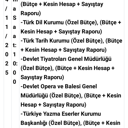
(Bütçe + Kesin Hesap + Sayıştay
/
a
Raporu)
1
S
-Türk Dil Kurumu (Özel Bütçe), (Bütçe +
1
a
Kesin Hesap + Sayıştay Raporu)
/
a
-Türk Tarih Kurumu (Özel Bütçe), (Bütçe
2
t:
+ Kesin Hesap + Sayıştay Raporu)
0
1
-Devlet Tiyatroları Genel Müdürlüğü
2
0:
(Özel Bütçe), (Bütçe + Kesin Hesap +
5
0
Sayıştay Raporu)
0
-Devlet Opera ve Balesi Genel
Müdürlüğü (Özel Bütçe), (Bütçe + Kesin
Hesap + Sayıştay Raporu)
-Türkiye Yazma Eserler Kurumu
Başkanlığı (Özel Bütçe), (Bütçe + Kesin