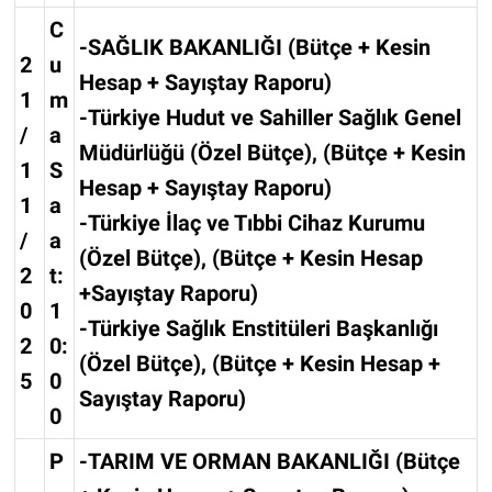
C
-SAĞLIK BAKANLIĞI (Bütçe + Kesin
2
u
Hesap + Sayıştay Raporu)
1
m
-Türkiye Hudut ve Sahiller Sağlık Genel
/
a
Müdürlüğü (Özel Bütçe), (Bütçe + Kesin
1
S
Hesap + Sayıştay Raporu)
1
a
-Türkiye İlaç ve Tıbbi Cihaz Kurumu
/
a
(Özel Bütçe), (Bütçe + Kesin Hesap
2
t:
+Sayıştay Raporu)
0
1
-Türkiye Sağlık Enstitüleri Başkanlığı
2
0:
(Özel Bütçe), (Bütçe + Kesin Hesap +
5
0
Sayıştay Raporu)
0
P
-TARIM VE ORMAN BAKANLIĞI (Bütçe