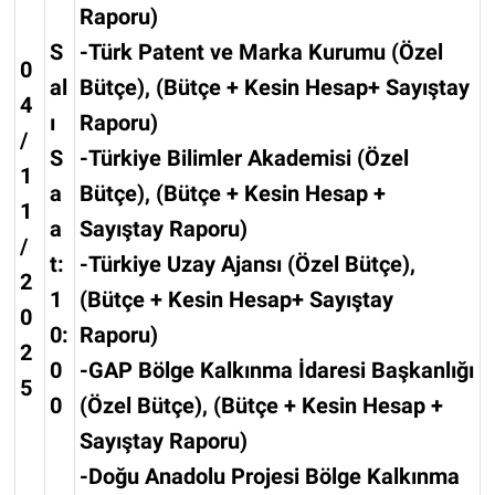
Raporu)
S
-Türk Patent ve Marka Kurumu (Özel
0
al
Bütçe), (Bütçe + Kesin Hesap+ Sayıştay
4
ı
Raporu)
/
S
-Türkiye Bilimler Akademisi (Özel
1
a
Bütçe), (Bütçe + Kesin Hesap +
1
a
Sayıştay Raporu)
/
t:
-Türkiye Uzay Ajansı (Özel Bütçe),
2
1
(Bütçe + Kesin Hesap+ Sayıştay
0
0:
Raporu)
2
0
-GAP Bölge Kalkınma İdaresi Başkanlığı
5
0
(Özel Bütçe), (Bütçe + Kesin Hesap +
Sayıştay Raporu)
-Doğu Anadolu Projesi Bölge Kalkınma