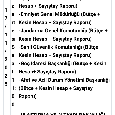
z
Hesap + Sayıştay Raporu)
1
a
-Emniyet Genel Müdürlüğü (Bütçe +
7
rt
Kesin Hesap + Sayıştay Raporu)
/
e
-Jandarma Genel Komutanlığı (Bütçe +
1
si
Kesin Hesap + Sayıştay Raporu)
1
S
-Sahil Güvenlik Komutanlığı (Bütçe +
/
a
Kesin Hesap + Sayıştay Raporu)
2
a
-Göç İdaresi Başkanlığı (Bütçe + Kesin
0
t:
Hesap+ Sayıştay Raporu)
2
1
-Afet ve Acil Durum Yönetimi Başkanlığı
5
1:
(Bütçe + Kesin Hesap + Sayıştay
0
Raporu)
0
-ULAŞTIRMA VE ALTYAPI BAKANLIĞI