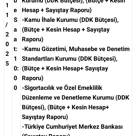
b
Kurumu (DDK Bütçesi), (Bütçe + Kesin
1
e
Hesap + Sayıştay Raporu)
1
S
-Kamu İhale Kurumu (DDK Bütçesi),
/
a
(Bütçe + Kesin Hesap + Sayıştay
2
a
Raporu)
0
t:
-Kamu Gözetimi, Muhasebe ve Denetim
2
1
Standartları Kurumu (DDK Bütçesi),
5
0:
(Bütçe + Kesin Hesap+ Sayıştay
0
Raporu)
0
-Sigortacılık ve Özel Emeklilik
Düzenleme ve Denetleme Kurumu (DDK
Bütçesi), (Bütçe + Kesin Hesap+
Sayıştay Raporu)
-Türkiye Cumhuriyet Merkez Bankası