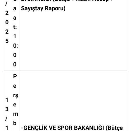
/
a
Sayıştay Raporu)
2
a
0
t:
2
1
5
0:
0
0
P
e
rş
1
e
3
m
/
b
1
-GENÇLİK VE SPOR BAKANLIĞI (Bütçe