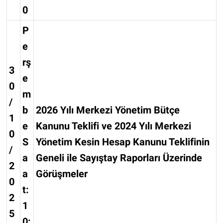
0
P
e
rş
3
e
0
m
/
b
2026 Yılı Merkezi Yönetim Bütçe
1
e
Kanunu Teklifi ve 2024 Yılı Merkezi
0
S
Yönetim Kesin Hesap Kanunu Teklifinin
/
a
Geneli ile Sayıştay Raporları Üzerinde
2
a
Görüşmeler
0
t:
2
1
5
0: