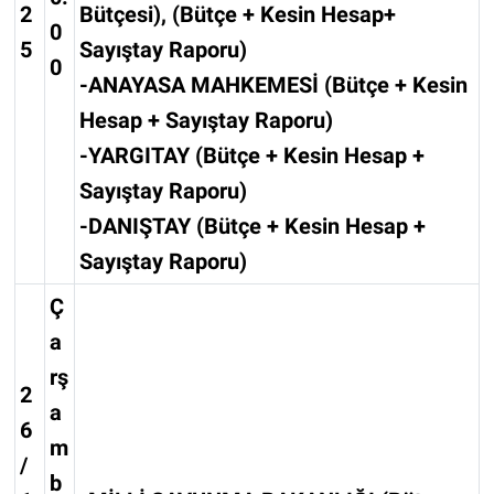
2
Bütçesi), (Bütçe + Kesin Hesap+
0
5
Sayıştay Raporu)
0
-ANAYASA MAHKEMESİ (Bütçe + Kesin
Hesap + Sayıştay Raporu)
-YARGITAY (Bütçe + Kesin Hesap +
Sayıştay Raporu)
-DANIŞTAY (Bütçe + Kesin Hesap +
Sayıştay Raporu)
Ç
a
rş
2
a
6
m
/
b