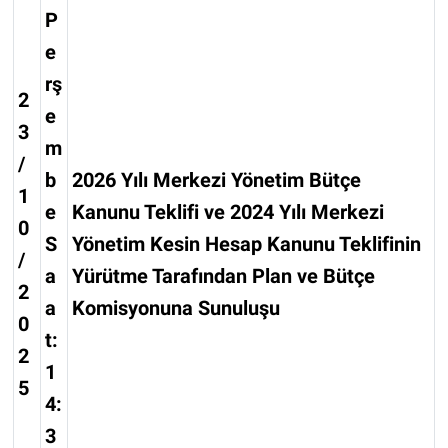
P
e
rş
2
e
3
m
/
b
2026 Yılı Merkezi Yönetim Bütçe
1
e
Kanunu Teklifi ve 2024 Yılı Merkezi
0
S
Yönetim Kesin Hesap Kanunu Teklifinin
/
a
Yürütme Tarafından Plan ve Bütçe
2
a
Komisyonuna Sunuluşu
0
t:
2
1
5
4:
3