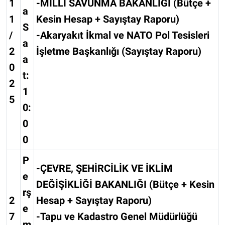
1
-MİLLİ SAVUNMA BAKANLIĞI (Bütçe +
a
1
Kesin Hesap + Sayıştay Raporu)
S
/
-Akaryakıt İkmal ve NATO Pol Tesisleri
a
2
İşletme Başkanlığı (Sayıştay Raporu)
a
0
t:
2
1
5
0:
0
0
P
-ÇEVRE, ŞEHİRCİLİK VE İKLİM
e
DEĞİŞİKLİĞİ BAKANLIĞI (Bütçe + Kesin
rş
2
Hesap + Sayıştay Raporu)
e
7
-Tapu ve Kadastro Genel Müdürlüğü
m