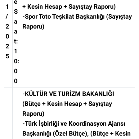
e
1
+ Kesin Hesap + Sayıştay Raporu)
S
/
-Spor Toto Teşkilat Başkanlığı (Sayıştay
a
2
Raporu)
a
0
t:
2
1
5
0:
0
0
-KÜLTÜR VE TURİZM BAKANLIĞI
(Bütçe + Kesin Hesap + Sayıştay
Raporu)
-Türk İşbirliği ve Koordinasyon Ajansı
Başkanlığı (Özel Bütçe), (Bütçe + Kesin