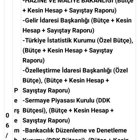
-HAZİNE VE MALİYE BAKANLIĞI (Bütçe
+ Kesin Hesap + Sayıştay Raporu)
-Gelir İdaresi Başkanlığı (Bütçe + Kesin
Hesap + Sayıştay Raporu)
-Türkiye İstatistik Kurumu (Özel Bütçe),
(Bütçe + Kesin Hesap + Sayıştay
Raporu)
-Özelleştirme İdaresi Başkanlığı (Özel
Bütçe), (Bütçe + Kesin Hesap +
P
Sayıştay Raporu)
e
-Sermaye Piyasası Kurulu (DDK
rş
Bütçesi), (Bütçe + Kesin Hesap +
0
e
Sayıştay Raporu)
6
m
-Bankacılık Düzenleme ve Denetleme
/