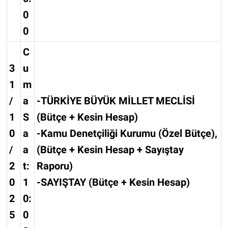
0
0
C
3
u
1
m
/
a
-TÜRKİYE BÜYÜK MİLLET MECLİSİ
1
S
(Bütçe + Kesin Hesap)
0
a
-Kamu Denetçiliği Kurumu (Özel Bütçe),
/
a
(Bütçe + Kesin Hesap + Sayıştay
2
t:
Raporu)
0
1
-SAYIŞTAY (Bütçe + Kesin Hesap)
2
0:
5
0