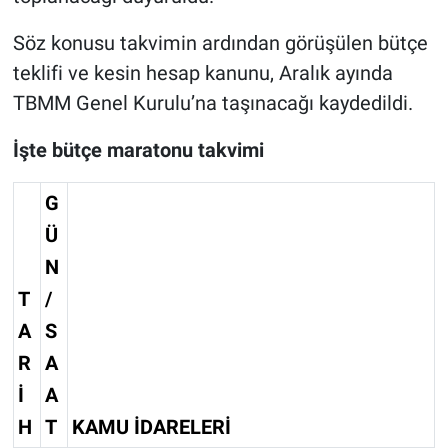
Söz konusu takvimin ardından görüşülen bütçe
teklifi ve kesin hesap kanunu, Aralık ayında
TBMM Genel Kurulu’na taşınacağı kaydedildi.
İşte bütçe maratonu takvimi
G
Ü
N
T
/
A
S
R
A
İ
A
H
T
KAMU İDARELERİ