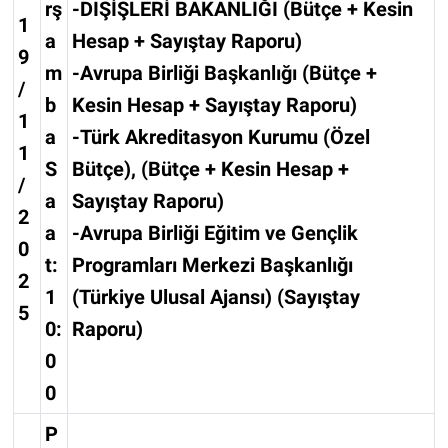
rş
-DIŞİŞLERİ BAKANLIĞI (Bütçe + Kesin
1
a
Hesap + Sayıştay Raporu)
9
m
-Avrupa Birliği Başkanlığı (Bütçe +
/
b
Kesin Hesap + Sayıştay Raporu)
1
a
-Türk Akreditasyon Kurumu (Özel
1
S
Bütçe), (Bütçe + Kesin Hesap +
/
a
Sayıştay Raporu)
2
a
-Avrupa Birliği Eğitim ve Gençlik
0
t:
Programları Merkezi Başkanlığı
2
1
(Türkiye Ulusal Ajansı) (Sayıştay
5
0:
Raporu)
0
0
P