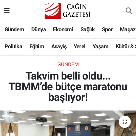
Politika
Nöbetçi Eczaneler
Gündem
Dünya
Ekonomi
Sağlık
Spor
Magaz
Eğitim
Hava Durumu
Politika
Eğitim
Asayiş
Yerel
Yaşam
Kültür &
Asayiş
Namaz Vakitleri
GÜNDEM
Yerel
Trafik Durumu
Takvim belli oldu...
TBMM’de bütçe maratonu
Yaşam
Süper Lig Puan Durumu ve Fikstür
başlıyor!
Kültür & Sanat
Tüm Manşetler
Bilim-Teknoloji
Son Dakika Haberleri
Köşe Yazıları
Haber Arşivi