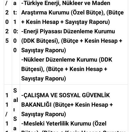
/
a
-Türkiye Enerji, Nükleer ve Maden
2
t:
Araştırma Kurumu (Özel Bütçe), (Bütçe
0
1
+ Kesin Hesap + Sayıştay Raporu)
2
0:
-Enerji Piyasası Düzenleme Kurumu
5
0
(DDK Bütçesi), (Bütçe + Kesin Hesap +
0
Sayıştay Raporu)
-Nükleer Düzenleme Kurumu (DDK
Bütçesi), (Bütçe + Kesin Hesap +
Sayıştay Raporu)
S
1
-ÇALIŞMA VE SOSYAL GÜVENLİK
al
1
BAKANLIĞI (Bütçe+ Kesin Hesap +
ı
/
Sayıştay Raporu)
S
1
-Mesleki Yeterlilik Kurumu (Özel
a