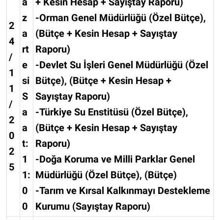
a
+ Kesin Hesap + Sayıştay Raporu)
z
-Orman Genel Müdürlüğü (Özel Bütçe),
2
a
(Bütçe + Kesin Hesap + Sayıştay
4
rt
Raporu)
/
e
-Devlet Su İşleri Genel Müdürlüğü (Özel
1
si
Bütçe), (Bütçe + Kesin Hesap +
1
S
Sayıştay Raporu)
/
a
-Türkiye Su Enstitüsü (Özel Bütçe),
2
a
(Bütçe + Kesin Hesap + Sayıştay
0
t:
Raporu)
2
1
-Doğa Koruma ve Milli Parklar Genel
5
1:
Müdürlüğü (Özel Bütçe), (Bütçe)
0
-Tarım ve Kırsal Kalkınmayı Destekleme
0
Kurumu (Sayıştay Raporu)