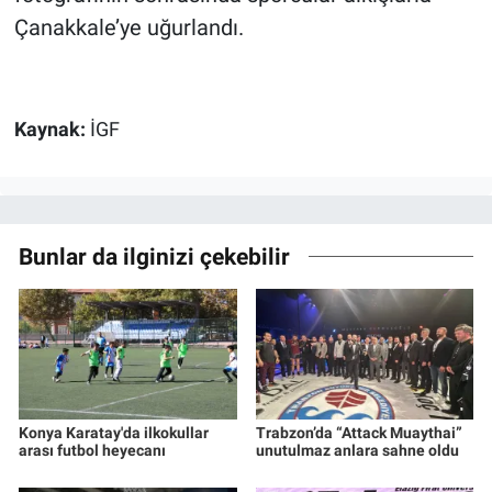
Çanakkale’ye uğurlandı.
Kaynak:
İGF
Bunlar da ilginizi çekebilir
Konya Karatay'da ilkokullar
Trabzon’da “Attack Muaythai”
arası futbol heyecanı
unutulmaz anlara sahne oldu