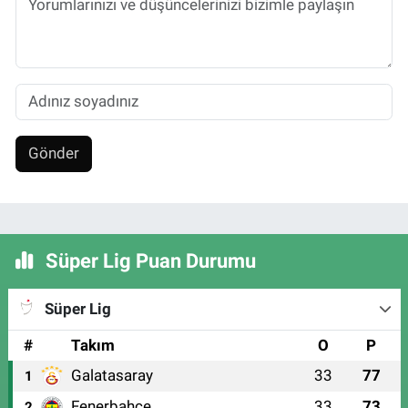
Gönder
Süper Lig Puan Durumu
Süper Lig
#
Takım
O
P
Galatasaray
33
77
1
Fenerbahçe
33
73
2