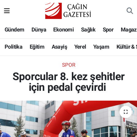
Politika
Nöbetçi Eczaneler
Gündem
Dünya
Ekonomi
Sağlık
Spor
Magaz
Eğitim
Hava Durumu
Politika
Eğitim
Asayiş
Yerel
Yaşam
Kültür &
Asayiş
Namaz Vakitleri
SPOR
Yerel
Trafik Durumu
Sporcular 8. kez şehitler
için pedal çevirdi
Yaşam
Süper Lig Puan Durumu ve Fikstür
Kültür & Sanat
Tüm Manşetler
Bilim-Teknoloji
Son Dakika Haberleri
Köşe Yazıları
Haber Arşivi