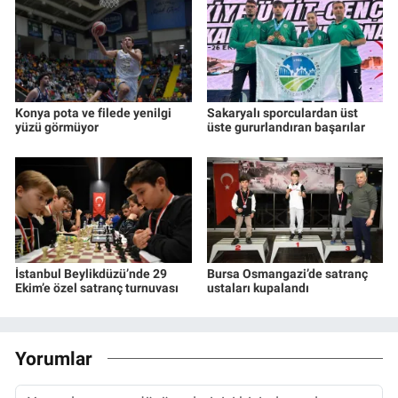
Konya pota ve filede yenilgi
Sakaryalı sporculardan üst
yüzü görmüyor
üste gururlandıran başarılar
İstanbul Beylikdüzü’nde 29
Bursa Osmangazi’de satranç
Ekim’e özel satranç turnuvası
ustaları kupalandı
Yorumlar