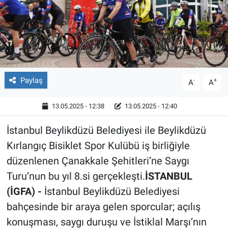
Röportaj
Video Galeri
Paylaş
-
+
A
A
13.05.2025 - 12:38
13.05.2025 - 12:40
İstanbul Beylikdüzü Belediyesi ile Beylikdüzü
Kırlangıç Bisiklet Spor Kulübü iş birliğiyle
düzenlenen Çanakkale Şehitleri’ne Saygı
Turu’nun bu yıl 8.si gerçekleşti.
İSTANBUL
(İGFA) -
İstanbul Beylikdüzü Belediyesi
bahçesinde bir araya gelen sporcular; açılış
konuşması, saygı duruşu ve İstiklal Marşı’nın