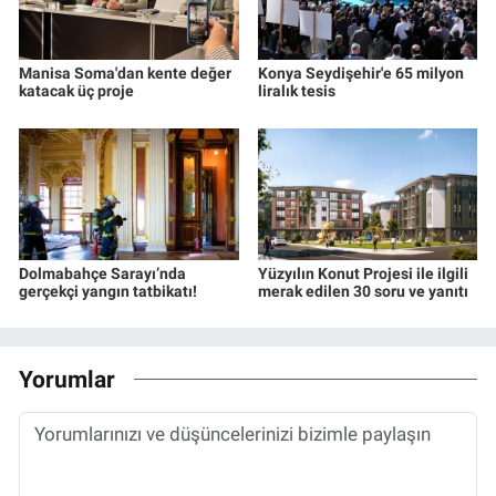
Manisa Soma'dan kente değer
Konya Seydişehir'e 65 milyon
katacak üç proje
liralık tesis
Dolmabahçe Sarayı’nda
Yüzyılın Konut Projesi ile ilgili
gerçekçi yangın tatbikatı!
merak edilen 30 soru ve yanıtı
Yorumlar