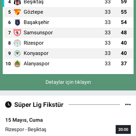
Beşiktaş
33
59
4
Göztepe
33
55
5
Başakşehir
33
54
6
Samsunspor
33
48
7
Rizespor
33
40
8
Konyaspor
33
40
9
Alanyaspor
33
37
10
Detaylar için tıklayın
Süper Lig Fikstür
15 Mayıs, Cuma
Rizespor - Beşiktaş
20:00