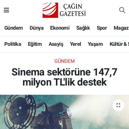
Politika
Nöbetçi Eczaneler
Gündem
Dünya
Ekonomi
Sağlık
Spor
Magaz
Eğitim
Hava Durumu
Politika
Eğitim
Asayiş
Yerel
Yaşam
Kültür &
Asayiş
Namaz Vakitleri
GÜNDEM
Yerel
Trafik Durumu
Sinema sektörüne 147,7
milyon TL'lik destek
Yaşam
Süper Lig Puan Durumu ve Fikstür
Kültür & Sanat
Tüm Manşetler
Bilim-Teknoloji
Son Dakika Haberleri
Köşe Yazıları
Haber Arşivi