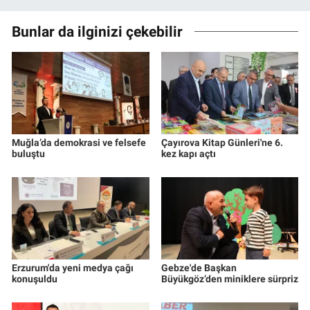
Bunlar da ilginizi çekebilir
Muğla’da demokrasi ve felsefe
Çayırova Kitap Günleri'ne 6.
buluştu
kez kapı açtı
Erzurum'da yeni medya çağı
Gebze'de Başkan
konuşuldu
Büyükgöz’den miniklere sürpriz