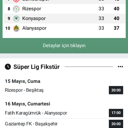
Rizespor
33
40
8
Konyaspor
33
40
9
Alanyaspor
33
37
10
Detaylar için tıklayın
Süper Lig Fikstür
15 Mayıs, Cuma
Rizespor - Beşiktaş
20:00
16 Mayıs, Cumartesi
Fatih Karagümrük - Alanyaspor
17:00
Gaziantep FK - Başakşehir
20:00