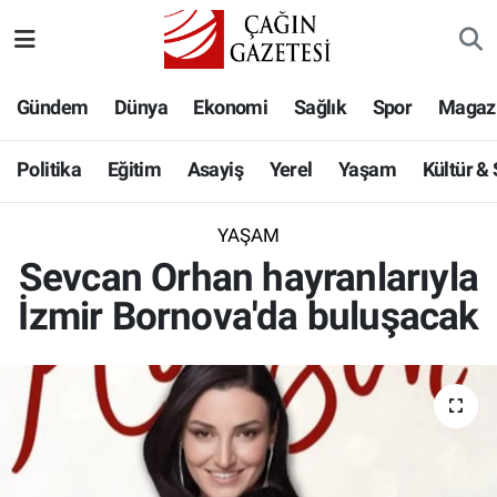
Politika
Nöbetçi Eczaneler
Gündem
Dünya
Ekonomi
Sağlık
Spor
Magaz
Eğitim
Hava Durumu
Politika
Eğitim
Asayiş
Yerel
Yaşam
Kültür &
Asayiş
Namaz Vakitleri
YAŞAM
Yerel
Trafik Durumu
Sevcan Orhan hayranlarıyla
İzmir Bornova'da buluşacak
Yaşam
Süper Lig Puan Durumu ve Fikstür
Kültür & Sanat
Tüm Manşetler
Bilim-Teknoloji
Son Dakika Haberleri
Köşe Yazıları
Haber Arşivi