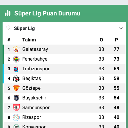
Süper Lig Puan Durumu
Süper Lig
#
Takım
O
P
Galatasaray
33
77
1
Fenerbahçe
33
73
2
Trabzonspor
33
69
3
Beşiktaş
33
59
4
Göztepe
33
55
5
Başakşehir
33
54
6
Samsunspor
33
48
7
Rizespor
33
40
8
Konyaspor
33
40
9