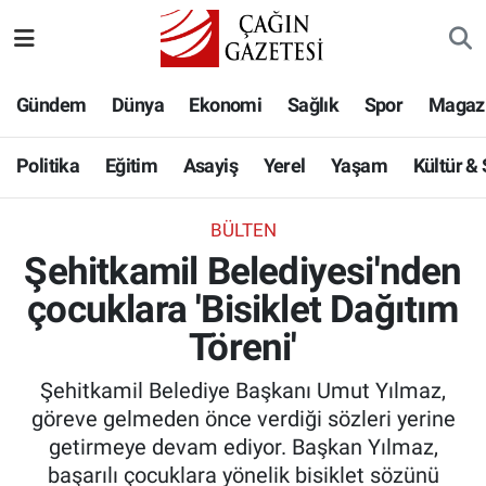
Politika
Nöbetçi Eczaneler
Gündem
Dünya
Ekonomi
Sağlık
Spor
Magaz
Eğitim
Hava Durumu
Politika
Eğitim
Asayiş
Yerel
Yaşam
Kültür &
Asayiş
Namaz Vakitleri
BÜLTEN
Yerel
Trafik Durumu
Şehitkamil Belediyesi'nden
çocuklara 'Bisiklet Dağıtım
Yaşam
Süper Lig Puan Durumu ve Fikstür
Töreni'
Kültür & Sanat
Tüm Manşetler
Şehitkamil Belediye Başkanı Umut Yılmaz,
Bilim-Teknoloji
Son Dakika Haberleri
göreve gelmeden önce verdiği sözleri yerine
getirmeye devam ediyor. Başkan Yılmaz,
Köşe Yazıları
Haber Arşivi
başarılı çocuklara yönelik bisiklet sözünü