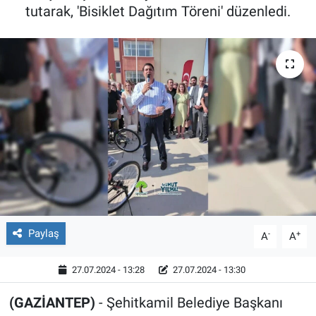
tutarak, 'Bisiklet Dağıtım Töreni' düzenledi.
Röportaj
Video Galeri
Paylaş
-
+
A
A
27.07.2024 - 13:28
27.07.2024 - 13:30
(GAZİANTEP)
- Şehitkamil Belediye Başkanı